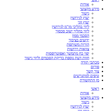
אודות
מידע מקצועי
גישור
יעוץ לגירושין
יעוץ זוגי
ליווי בהליכי מו"מ לגירושין
ליווי בהליך ישוב סכסוך
הסכמי ממון
ידועים בציבור
הורות משותפת
צוואות וירושות
יפוי כח מתמשך ואפוטרופסות
חוות דעת נוספת בדיקת הסכמים וליווי גישור
מכתבי תודה
פורום
צור קשר
טיפים למתגרשים
מן התקשורת
ראשי
אודות
מידע מקצועי
גישור
יעוץ לגירושין
יעוץ זוגי