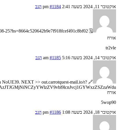
אוקטובר 11, 2024 בשעה 2:41 pm
#1184
הגב
🗓 Reminder; You got a transfer №VG10. NEXT => https://telegra.ph/Go-to-your-personal-cabinet-08-25?hs=8664c520642b9e7f918fcef491c8bf02& 🗓
אורח
tr2vle
אוקטובר 14, 2024 בשעה 5:16 am
#1185
הגב
tion NoUE39. NEXT >> out.carrotquest-mail.io/r?
AzJTJGMjNiNCZyYWlzZV9vbl9lcnJvcj1GYWxzZSZzaWdu
אורח
5wop90
אוקטובר 18, 2024 בשעה 1:08 pm
#1186
הגב