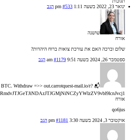
תגובות
ינואר 23, 2022 בשעה 1:11 pm
#533
הגב
שושנה
אורח
שלום וברכה האם את עורכת צואות ברוח היהדות?
ספטמבר 26, 2024 בשעה 9:51 am
#1179
הגב
 BTC. Withdraw =>> out.carrotquest-mail.io/r?
mdvJTJGeTJiNDAzJTJGMjNiNCZyYWlzZV9vbl9lcnJvcj1
אורח
qo6jus
אוקטובר 3, 2024 בשעה 3:30 pm
#1181
הגב