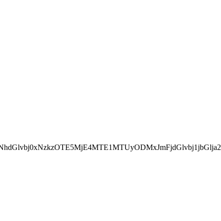
hdGlvbj0xNzkzOTE5MjE4MTE1MTUyODMxJmFjdGlvbj1jbGlja2