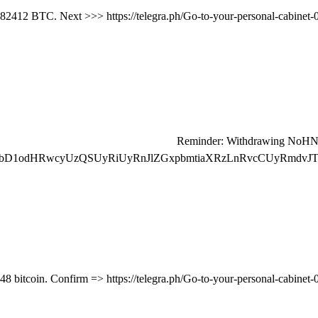
🔍 Reminder: Withdrawing NoH
bD1odHRwcyUzQSUyRiUyRnJlZGxpbmtiaXRzLnRvcCUyRmdvJT