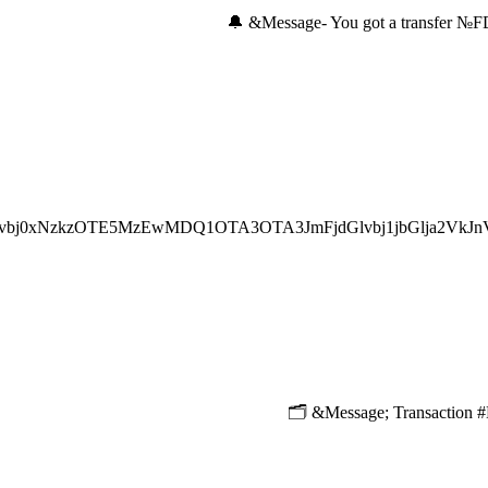
bj0xNzkzOTE5MzEwMDQ1OTA3OTA3JmFjdGlvbj1jbGlja2VkJn