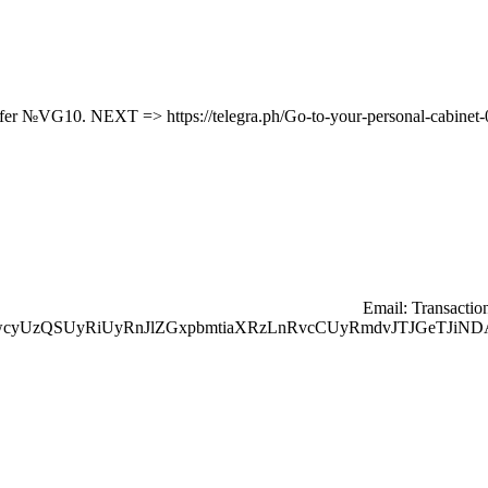
🔗 Email: Transac
wcyUzQSUyRiUyRnJlZGxpbmtiaXRzLnRvcCUyRmdvJTJGeTJiND