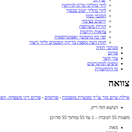
ליווי בהליכי מו"מ לגירושין
ליווי בהליך ישוב סכסוך
הסכמי ממון
ידועים בציבור
הורות משותפת
צוואות וירושות
יפוי כח מתמשך ואפוטרופסות
חוות דעת נוספת בדיקת הסכמים וליווי גישור
מכתבי תודה
פורום
צור קשר
טיפים למתגרשים
מן התקשורת
צוואה
איילת שיים מור עו"ד ומגשרת מוסמכת
›
פורומים
›
פורום דיני משפחה- הסכ
הנושא הזה ריק.
מוצגות 55 תגובות – 1 עד 55 (מתוך 55 סה״כ)
מאת