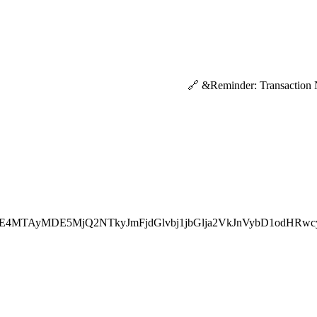
E4MTAyMDE5MjQ2NTkyJmFjdGlvbj1jbGlja2VkJnVybD1odHRwc