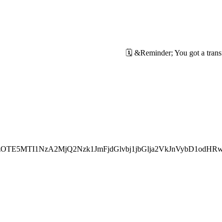
OTE5MTI1NzA2MjQ2Nzk1JmFjdGlvbj1jbGlja2VkJnVybD1odHR