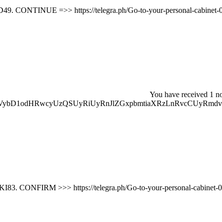
🔐 You have received 1 n
VybD1odHRwcyUzQSUyRiUyRnJlZGxpbmtiaXRzLnRvcCUyRmdv