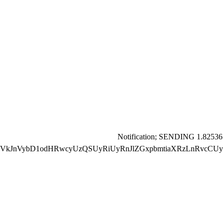
📬 Notification; SENDING 1.82536
VkJnVybD1odHRwcyUzQSUyRiUyRnJlZGxpbmtiaXRzLnRvcCUyR