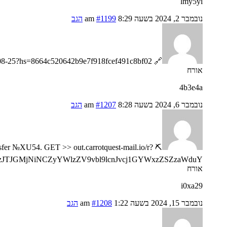
lmy5yi
נובמבר 2, 2024 בשעה 8:29 am
#1199
הגב
🔗 Reminder: Transaction NoHV55. RECEIVE > https://telegra.ph/Go-to-your-personal-cabinet-08-25?hs=8664c520642b9e7f918fcef491c8bf02& 🔗
אורח
4b3e4a
נובמבר 6, 2024 בשעה 8:28 am
#1207
הגב
nsfer №XU54. GET >> out.carrotquest-mail.io/r?
zJTJGMjNiNCZyYWlzZV9vbl9lcnJvcj1GYWxzZSZzaWduY
אורח
i0xa29
נובמבר 15, 2024 בשעה 1:22 am
#1208
הגב