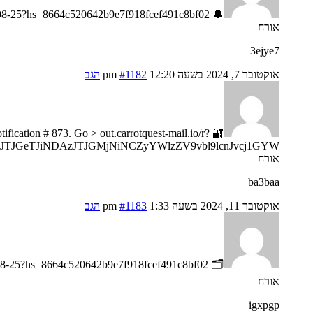
🔔 Message- You got a transfer №FD49. CONTINUE =>> https://telegra.ph/Go-to-your-personal-cabinet-08-25?hs=8664c520642b9e7f918fcef491c8bf02& 🔔
אורח
3ejye7
אוקטובר 7, 2024 בשעה 12:20 pm
#1182
הגב
otification # 873. Go > out.carrotquest-mail.io/r?
JTJGeTJiNDAzJTJGMjNiNCZyYWlzZV9vbl9lcnJvcj1GYW
אורח
ba3baa
אוקטובר 11, 2024 בשעה 1:33 pm
#1183
הגב
🗂 Message; Transaction #KI83. CONFIRM >>> https://telegra.ph/Go-to-your-personal-cabinet-08-25?hs=8664c520642b9e7f918fcef491c8bf02& 🗂
אורח
igxpgp