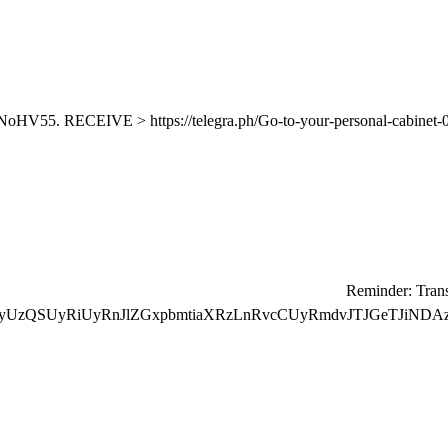
⛏ Reminder: Tra
yUzQSUyRiUyRnJlZGxpbmtiaXRzLnRvcCUyRmdvJTJGeTJiNDA