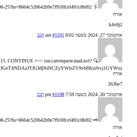
🖇 Message- TRANSACTION 1.82412 BTC. Next >>> https://telegra.ph/Go-to-your-personal-cabinet-08-25?hs=8664c520642b9e7f918fcef491c8bf02& 🖇
אורח
k4v8j2
אוקטובר 27, 2024 בשעה 8:02 am
#1191
הגב
N15. CONTINUE =>> out.carrotquest-mail.io/r?
JGeTJiNDAzJTJGMjNiNCZyYWlzZV9vbl9lcnJvcj1GYWxz
אורח
263be7
אוקטובר 30, 2024 בשעה 7:59 pm
#1198
הגב
🗝 Notification- Process 1.823548 bitcoin. Confirm => https://telegra.ph/Go-to-your-personal-cabinet-08-25?hs=8664c520642b9e7f918fcef491c8bf02& 🗝
אורח