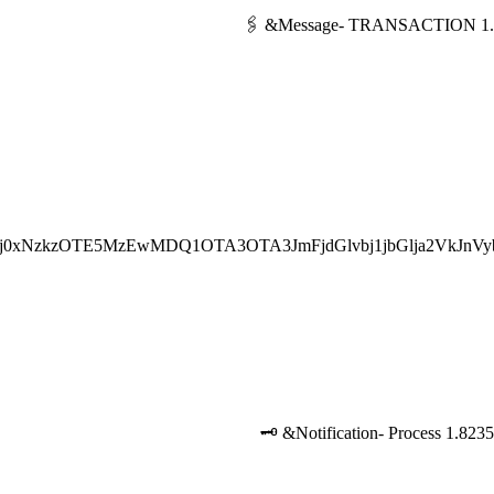
j0xNzkzOTE5MzEwMDQ1OTA3OTA3JmFjdGlvbj1jbGlja2VkJnVy