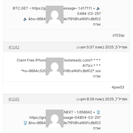
🔉 + 1.417111 BTC.GET – https://graph.org/Message–
0484-03-25?
hs=8664c520642b9e7f918fcef491c8bf02& 🔉
אורח
s102qs
אפריל 5, 2025 בשעה 5:37 am
#1242
הגב
* * * Claim Free iPhone 16: https://estateadz.com/?
4l7tzx * * *
hs=8664c520642b9e7f918fcef491c8bf02* ххх*
אורח
4pxe53
אפריל 7, 2025 בשעה 8:39 pm
#1245
הגב
🗑 + 1.656642 BTC.NEXT –
https://graph.org/Message–04804-03-25?
hs=8664c520642b9e7f918fcef491c8bf02& 🗑
אורח