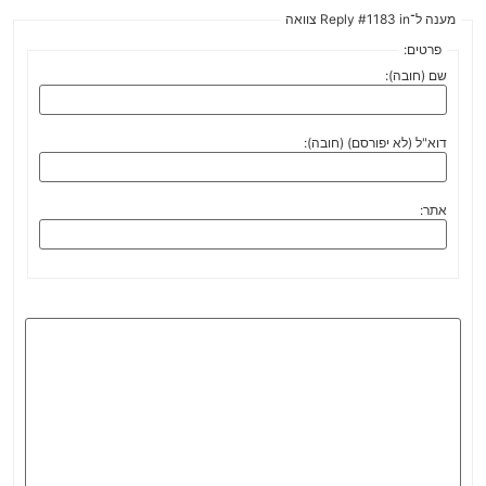
מענה ל־Reply #1183 in צוואה
פרטים:
שם (חובה):
דוא"ל (לא יפורסם) (חובה):
אתר: