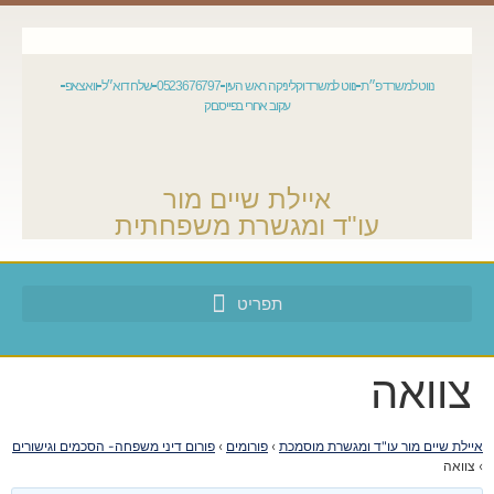
נווט למשרד פ״ת
נווט למשרד וקליניקה ראש העין
0523676797
שלח דוא״ל
וואצאפ
עקוב אחרי בפייסבוק
איילת שיים מור
עו"ד ומגשרת משפחתית
צוואה
איילת שיים מור עו"ד ומגשרת מוסמכת
›
פורומים
›
פורום דיני משפחה- הסכמים וגישורים
›
צוואה