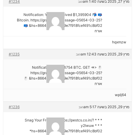
מרץ 27, 2025 בשעה 1:40 am
#1234
הגב
📪 📬 Notification: You've received ₿1,395904
Bitcoin. https://graph.org/Message–05654-03-25?
hs=8664c520642b9e7f918fcef491c8bf02& 📪
אורח
hqxmzw
מרץ 29, 2025 בשעה 12:43 am
#1235
הגב
🖱 Notification; + 1,424754 BTC. GET =>>
https://graph.org/Message–05654-03-25?
hs=8664c520642b9e7f918fcef491c8bf02& 🖱
אורח
wplj64
מרץ 29, 2025 בשעה 5:17 am
#1236
הגב
* * * Snag Your Free Gift: https://pestcs.co.in/?
y2lwuw * * *
hs=8664c520642b9e7f918fcef491c8bf02*