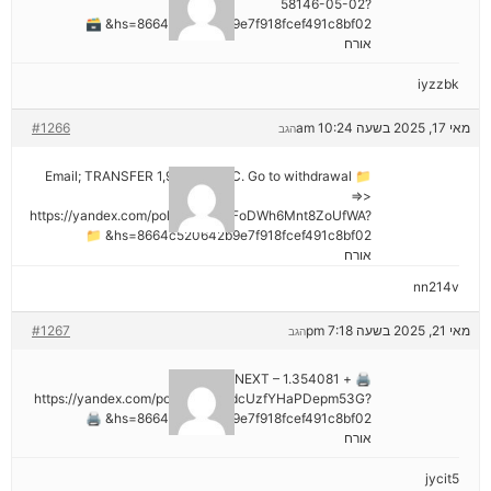
58146-05-02?
hs=8664c520642b9e7f918fcef491c8bf02& 🗃
אורח
iyzzbk
מאי 17, 2025 בשעה 10:24 am
#1266
הגב
📁 Email; TRANSFER 1,988187 BTC. Go to withdrawal
=>>
https://yandex.com/poll/7R6WLNFoDWh6Mnt8ZoUfWA?
hs=8664c520642b9e7f918fcef491c8bf02& 📁
אורח
nn214v
מאי 21, 2025 בשעה 7:18 pm
#1267
הגב
🖨 + 1.354081 BTC.NEXT –
https://yandex.com/poll/Ef2mNddcUzfYHaPDepm53G?
hs=8664c520642b9e7f918fcef491c8bf02& 🖨
אורח
jycit5