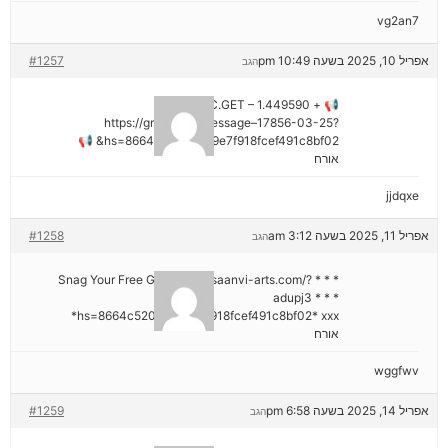
vg2an7
אפריל 10, 2025 בשעה 10:49 pm
#1257
הגב
📢 + 1.449590 BTC.GET –
https://graph.org/Message–17856-03-25?
hs=8664c520642b9e7f918fcef491c8bf02& 📢
אורח
jjdqxe
אפריל 11, 2025 בשעה 3:12 am
#1258
הגב
* * * Snag Your Free Gift: https://saanvi-arts.com/?
adupj3 * * *
hs=8664c520642b9e7f918fcef491c8bf02* ххх*
אורח
wggfwv
אפריל 14, 2025 בשעה 6:58 pm
#1259
הגב