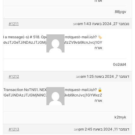
אורח
88jygv
נובמבר 27, 2024 בשעה 1:43 am
#1211
הגב
ived a message(-s) # 518. Open > out.carrotquest-mail.io/r?
mdvJTJGeTJiNDAzJTJGMjNiNCZyYWlzZV9vbl9lcnJvcj1GY
אורח
0o2dd4
דצמבר 7, 2024 בשעה 1:25 am
#1212
הגב
tion: Transaction NoTN51. NEXT => out.carrotquest-mail.io/r?
JGeTJiNDAzJTJGMjNiNCZyYWlzZV9vbl9lcnJvcj1GYWxzZ
אורח
k2tnyk
דצמבר 11, 2024 בשעה 2:45 pm
#1213
הגב