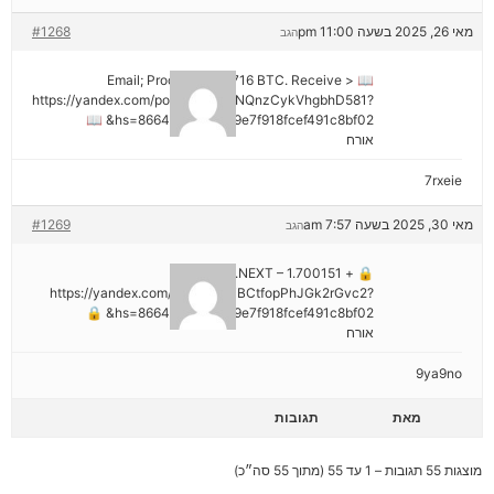
מאי 26, 2025 בשעה 11:00 pm
#1268
הגב
📖 Email; Process 1.913716 BTC. Receive >
https://yandex.com/poll/DCTzwgNQnzCykVhgbhD581?
hs=8664c520642b9e7f918fcef491c8bf02& 📖
אורח
7rxeie
מאי 30, 2025 בשעה 7:57 am
#1269
הגב
🔒 + 1.700151 BTC.NEXT –
https://yandex.com/poll/HsemiBCtfopPhJGk2rGvc2?
hs=8664c520642b9e7f918fcef491c8bf02& 🔒
אורח
9ya9no
מאת
תגובות
מוצגות 55 תגובות – 1 עד 55 (מתוך 55 סה״כ)