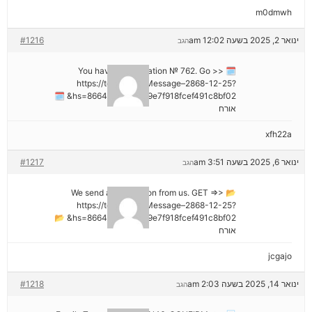
m0dmwh
ינואר 2, 2025 בשעה 12:02 am
#1216
הגב
🗓 You have a notification № 762. Go >>
https://telegra.ph/Message–2868-12-25?
hs=8664c520642b9e7f918fcef491c8bf02& 🗓
אורח
xfh22a
ינואר 6, 2025 בשעה 3:51 am
#1217
הגב
📂 We send a transaction from us. GET =>>
https://telegra.ph/Message–2868-12-25?
hs=8664c520642b9e7f918fcef491c8bf02& 📂
אורח
jcgajo
ינואר 14, 2025 בשעה 2:03 am
#1218
הגב