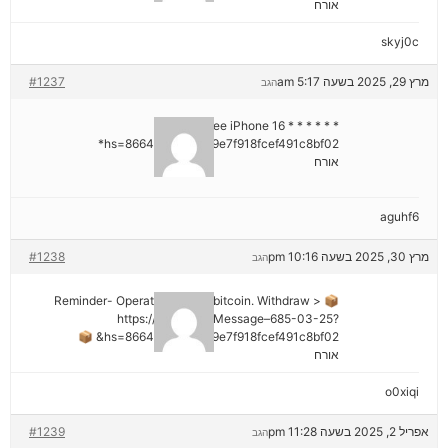
אורח
skyj0c
מרץ 29, 2025 בשעה 5:17 am
#1237
הגב
* * * Claim Free iPhone 16 * * *
hs=8664c520642b9e7f918fcef491c8bf02*
אורח
aguhf6
מרץ 30, 2025 בשעה 10:16 pm
#1238
הגב
📦 Reminder- Operation 1.9598 bitcoin. Withdraw >
https://graph.org/Message–685-03-25?
hs=8664c520642b9e7f918fcef491c8bf02& 📦
אורח
o0xiqi
אפריל 2, 2025 בשעה 11:28 pm
#1239
הגב