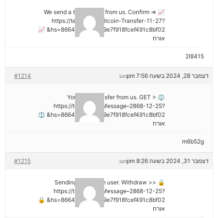
📈 We send a transaction from us. Confirm =>
https://telegra.ph/Bitcoin-Transfer-11-27?
hs=8664c520642b9e7f918fcef491c8bf02& 📈
אורח
2l8415
דצמבר 28, 2024 בשעה 7:56 pm
#1214
הגב
⚖ You got a transfer from us. GET >
https://telegra.ph/Message–2868-12-25?
hs=8664c520642b9e7f918fcef491c8bf02& ⚖
אורח
m6b52g
דצמבר 31, 2024 בשעה 8:26 pm
#1215
הגב
🔒 Sending a gift from user. Withdrаw >>
https://telegra.ph/Message–2868-12-25?
hs=8664c520642b9e7f918fcef491c8bf02& 🔒
אורח