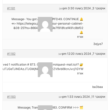
אוקטובר 3, 2024 בשעה 3:30 pm
#1181
הגב
🔔 Message- You got a transfer №FD49. CONTINUE
=>> https://telegra.ph/Go-to-your-personal-cabinet-
08-25?hs=8664c520642b9e7f918fcef491c8bf02&
🔔
אורח
3ejye7
אוקטובר 7, 2024 בשעה 12:20 pm
#1182
הגב
eceived 1 notification # 873. Go > out.carrotquest-mail.io/r?
vJTJGeTJiNDAzJTJGMjNiNCZyYWlzZV9vbl9lcnJvcj1GYW
אורח
ba3baa
אוקטובר 11, 2024 בשעה 1:33 pm
#1183
הגב
🗂 Message; Transaction #KI83. CONFIRM >>>