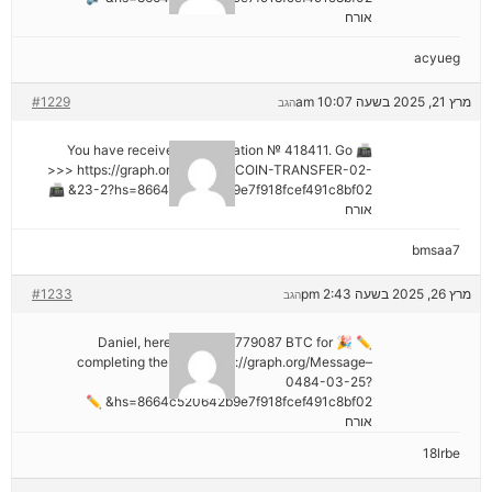
אורח
acyueg
מרץ 21, 2025 בשעה 10:07 am
#1229
הגב
📠 You have received 1 notification № 418411. Go
>>> https://graph.org/GET-BITCOIN-TRANSFER-02-
23-2?hs=8664c520642b9e7f918fcef491c8bf02& 📠
אורח
bmsaa7
מרץ 26, 2025 בשעה 2:43 pm
#1233
הגב
✏ 🎉 Daniel, here's your ₿2,779087 BTC for
completing the task. https://graph.org/Message–
0484-03-25?
hs=8664c520642b9e7f918fcef491c8bf02& ✏
אורח
18lrbe