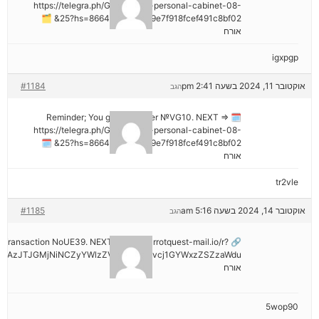
https://telegra.ph/Go-to-your-personal-cabinet-08-
25?hs=8664c520642b9e7f918fcef491c8bf02& 🗂
אורח
igxpgp
אוקטובר 11, 2024 בשעה 2:41 pm
#1184
הגב
🗓 Reminder; You got a transfer №VG10. NEXT =>
https://telegra.ph/Go-to-your-personal-cabinet-08-
25?hs=8664c520642b9e7f918fcef491c8bf02& 🗓
אורח
tr2vle
אוקטובר 14, 2024 בשעה 5:16 am
#1185
הגב
ail: Transaction NoUE39. NEXT >> out.carrotquest-mail.io/r?
NDAzJTJGMjNiNCZyYWlzZV9vbl9lcnJvcj1GYWxzZSZzaWdu
אורח
5wop90