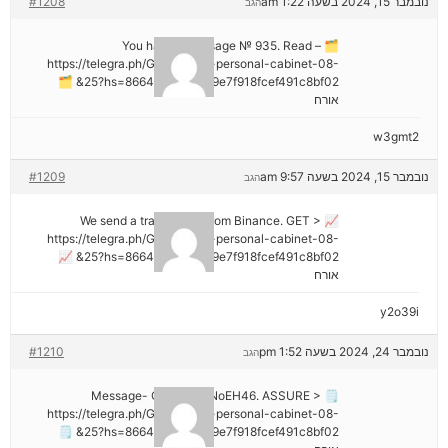
נובמבר 15, 2024 בשעה 1:22 am
#1208
הגב
🗂 You have 1 message № 935. Read –
https://telegra.ph/Go-to-your-personal-cabinet-08-
25?hs=8664c520642b9e7f918fcef491c8bf02& 🗂
אורח
w3gmt2
נובמבר 15, 2024 בשעה 9:57 am
#1209
הגב
📈 We send a transaction from Binance. GЕТ >
https://telegra.ph/Go-to-your-personal-cabinet-08-
25?hs=8664c520642b9e7f918fcef491c8bf02& 📈
אורח
y2o39i
נובמבר 24, 2024 בשעה 1:52 pm
#1210
הגב
🗒 Message- Operation NoEH46. ASSURE >
https://telegra.ph/Go-to-your-personal-cabinet-08-
25?hs=8664c520642b9e7f918fcef491c8bf02& 🗒