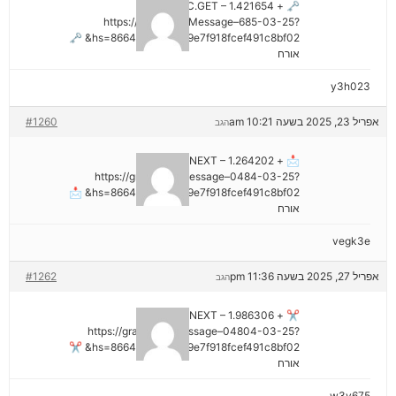
🗝 + 1.421654 BTC.GET –
https://graph.org/Message–685-03-25?
hs=8664c520642b9e7f918fcef491c8bf02& 🗝
אורח
y3h023
אפריל 23, 2025 בשעה 10:21 am
#1260
הגב
📩 + 1.264202 BTC.NEXT –
https://graph.org/Message–0484-03-25?
hs=8664c520642b9e7f918fcef491c8bf02& 📩
אורח
vegk3e
אפריל 27, 2025 בשעה 11:36 pm
#1262
הגב
✂ + 1.986306 BTC.NEXT –
https://graph.org/Message–04804-03-25?
hs=8664c520642b9e7f918fcef491c8bf02& ✂
אורח
w3v675