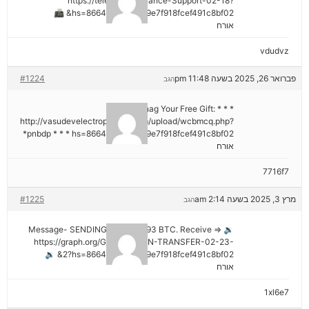
https://telegra.ph/Binance-Support-02-18?
hs=8664c520642b9e7f918fcef491c8bf02& 📠
אורח
vdudvz
פברואר 26, 2025 בשעה 11:48 pm
#1224
הגב
* * * Snag Your Free Gift:
http://vasudevelectroproject.com/upload/wcbmcq.php?
pnbdp * * * hs=8664c520642b9e7f918fcef491c8bf02*
אורח
7716f7
מרץ 3, 2025 בשעה 2:14 am
#1225
הגב
🔉 Message- SENDING 0.75361393 BTC. Receive =>
https://graph.org/GET-BITCOIN-TRANSFER-02-23-
2?hs=8664c520642b9e7f918fcef491c8bf02& 🔉
אורח
1xl6e7