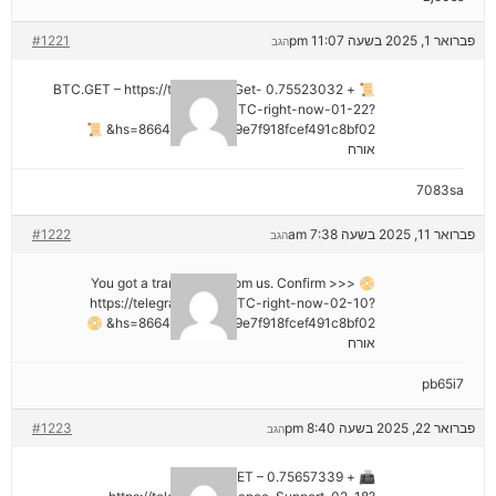
פברואר 1, 2025 בשעה 11:07 pm
#1221
הגב
📜 + 0.75523032 BTC.GET – https://telegra.ph/Get-
BTC-right-now-01-22?
hs=8664c520642b9e7f918fcef491c8bf02& 📜
אורח
7083sa
פברואר 11, 2025 בשעה 7:38 am
#1222
הגב
📀 You got a transaction from us. Confirm >>>
https://telegra.ph/Get-BTC-right-now-02-10?
hs=8664c520642b9e7f918fcef491c8bf02& 📀
אורח
pb65i7
פברואר 22, 2025 בשעה 8:40 pm
#1223
הגב
📠 + 0.75657339 BTC.GET –