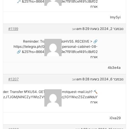
25?hs=8664c520642b9e7f918fcef491c8bf02& 🗝
אורח
lmy5yi
נובמבר 2, 2024 בשעה 8:29 am
#1199
הגב
🔗 Reminder: Transaction NoHV55. RECEIVE >
https://telegra.ph/Go-to-your-personal-cabinet-08-
25?hs=8664c520642b9e7f918fcef491c8bf02& 🔗
אורח
4b3e4a
נובמבר 6, 2024 בשעה 8:28 am
#1207
הגב
minder: Transfer №XU54. GET >> out.carrotquest-mail.io/r?
AzJTJGMjNiNCZyYWlzZV9vbl9lcnJvcj1GYWxzZSZzaWduY
אורח
i0xa29