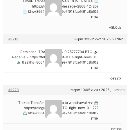
📃 Email- Transaction NoGN46. CONFIRM =>>
https://telegra.ph/Message–2868-12-25?
hs=8664c520642b9e7f918fcef491c8bf02& 📃
אורח
v8b0dz
ינואר 27, 2025 בשעה 3:39 pm
#1219
הגב
🔈 Reminder- TRANSACTION 0.75777794 BTC.
Receive > https://telegra.ph/Get-BTC-right-now-01-
22?hs=8664c520642b9e7f918fcef491c8bf02& 🔈
אורח
ce92t7
פברואר 1, 2025 בשעה 10:05 pm
#1220
הגב
📇 Ticket: Transfer №NB26. Go to withdrawal =>>
https://telegra.ph/Get-BTC-right-now-01-22?
hs=8664c520642b9e7f918fcef491c8bf02& 📇
אורח
zjc0ss