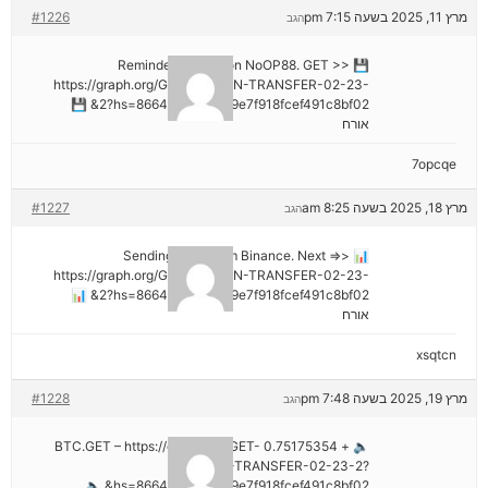
מרץ 11, 2025 בשעה 7:15 pm
#1226
הגב
💾 Reminder: Operation NoOP88. GET >>
https://graph.org/GET-BITCOIN-TRANSFER-02-23-
2?hs=8664c520642b9e7f918fcef491c8bf02& 💾
אורח
7opcqe
מרץ 18, 2025 בשעה 8:25 am
#1227
הגב
📊 Sending a gift from Binance. Next =>>
https://graph.org/GET-BITCOIN-TRANSFER-02-23-
2?hs=8664c520642b9e7f918fcef491c8bf02& 📊
אורח
xsqtcn
מרץ 19, 2025 בשעה 7:48 pm
#1228
הגב
🔈 + 0.75175354 BTC.GET – https://graph.org/GET-
BITCOIN-TRANSFER-02-23-2?
hs=8664c520642b9e7f918fcef491c8bf02& 🔈