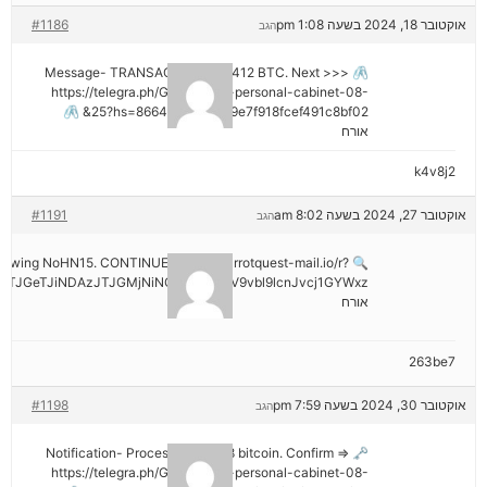
אוקטובר 18, 2024 בשעה 1:08 pm
#1186
הגב
🖇 Message- TRANSACTION 1.82412 BTC. Next >>>
https://telegra.ph/Go-to-your-personal-cabinet-08-
25?hs=8664c520642b9e7f918fcef491c8bf02& 🖇
אורח
k4v8j2
אוקטובר 27, 2024 בשעה 8:02 am
#1191
הגב
hdrawing NoHN15. CONTINUE =>> out.carrotquest-mail.io/r?
TJGeTJiNDAzJTJGMjNiNCZyYWlzZV9vbl9lcnJvcj1GYWxz
אורח
263be7
אוקטובר 30, 2024 בשעה 7:59 pm
#1198
הגב
🗝 Notification- Process 1.823548 bitcoin. Confirm =>
https://telegra.ph/Go-to-your-personal-cabinet-08-