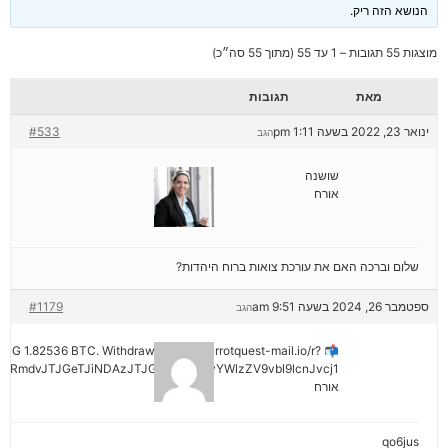
הנושא הזה ריק.
מוצגות 55 תגובות – 1 עד 55 (מתוך 55 סה״כ)
מאת
תגובות
ינואר 23, 2022 בשעה 1:11 pm
#533
הגב
שושנה
אורח
שלום וברכה האם את עורכת צואות ברוח היהדות?
ספטמבר 26, 2024 בשעה 9:51 am
#1179
הגב
ENDING 1.82536 BTC. Withdraw =>> out.carrotquest-mail.io/r?
yRmdvJTJGeTJiNDAzJTJGMjNiNCZyYWlzZV9vbl9lcnJvcj1
אורח
qo6jus