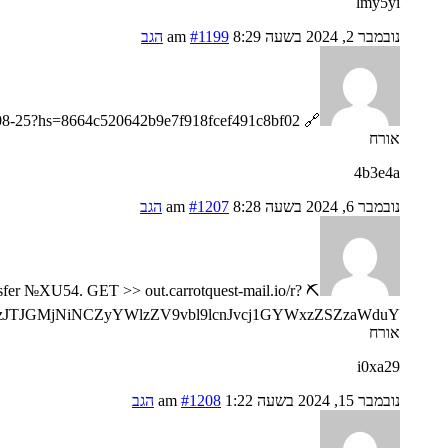
lmy5yi
נובמבר 2, 2024 בשעה 8:29 am
#1199
הגב
🔗 Reminder: Transaction NoHV55. RECEIVE > https://telegra.ph/Go-to-your-personal-cabinet-08-25?hs=8664c520642b9e7f918fcef491c8bf02& 🔗
אורח
4b3e4a
נובמבר 6, 2024 בשעה 8:28 am
#1207
הגב
nsfer №XU54. GET >> out.carrotquest-mail.io/r?
zJTJGMjNiNCZyYWlzZV9vbl9lcnJvcj1GYWxzZSZzaWduY
אורח
i0xa29
נובמבר 15, 2024 בשעה 1:22 am
#1208
הגב