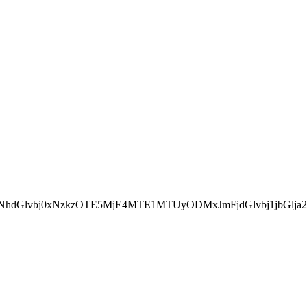
hdGlvbj0xNzkzOTE5MjE4MTE1MTUyODMxJmFjdGlvbj1jbGlja2