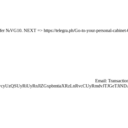
🔗 Email: Transac
wcyUzQSUyRiUyRnJlZGxpbmtiaXRzLnRvcCUyRmdvJTJGeTJiND