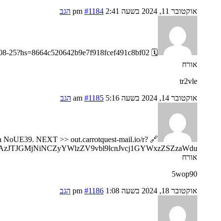
אוקטובר 11, 2024 בשעה 2:41 pm
#1184
הגב
🗓 Reminder; You got a transfer №VG10. NEXT => https://telegra.ph/Go-to-your-personal-cabinet-08-25?hs=8664c520642b9e7f918fcef491c8bf02& 🗓
אורח
tr2vle
אוקטובר 14, 2024 בשעה 5:16 am
#1185
הגב
tion NoUE39. NEXT >> out.carrotquest-mail.io/r?
AzJTJGMjNiNCZyYWlzZV9vbl9lcnJvcj1GYWxzZSZzaWdu
אורח
5wop90
אוקטובר 18, 2024 בשעה 1:08 pm
#1186
הגב