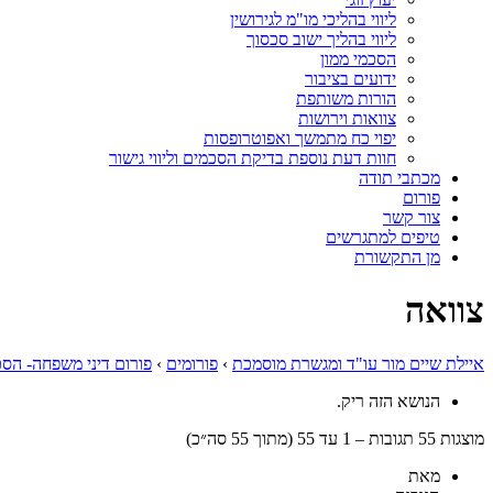
ליווי בהליכי מו"מ לגירושין
ליווי בהליך ישוב סכסוך
הסכמי ממון
ידועים בציבור
הורות משותפת
צוואות וירושות
יפוי כח מתמשך ואפוטרופסות
חוות דעת נוספת בדיקת הסכמים וליווי גישור
מכתבי תודה
פורום
צור קשר
טיפים למתגרשים
מן התקשורת
צוואה
איילת שיים מור עו"ד ומגשרת מוסמכת
›
פורומים
›
פורום דיני משפחה- הסכ
הנושא הזה ריק.
מוצגות 55 תגובות – 1 עד 55 (מתוך 55 סה״כ)
מאת