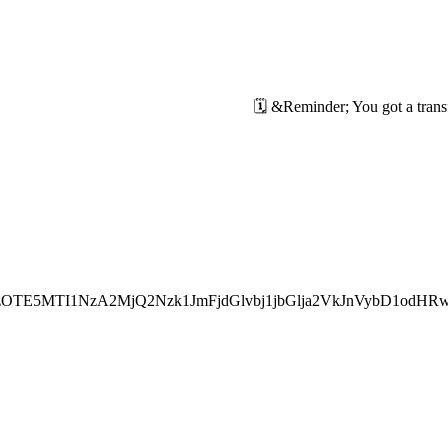
OTE5MTI1NzA2MjQ2Nzk1JmFjdGlvbj1jbGlja2VkJnVybD1odHR