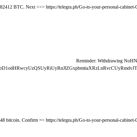
🔍 Reminder: Withdrawing NoH
bD1odHRwcyUzQSUyRiUyRnJlZGxpbmtiaXRzLnRvcCUyRmdvJT