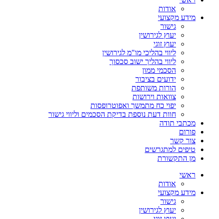
אודות
מידע מקצועי
גישור
יעוץ לגירושין
יעוץ זוגי
ליווי בהליכי מו"מ לגירושין
ליווי בהליך ישוב סכסוך
הסכמי ממון
ידועים בציבור
הורות משותפת
צוואות וירושות
יפוי כח מתמשך ואפוטרופסות
חוות דעת נוספת בדיקת הסכמים וליווי גישור
מכתבי תודה
פורום
צור קשר
טיפים למתגרשים
מן התקשורת
ראשי
אודות
מידע מקצועי
גישור
יעוץ לגירושין
יעוץ זוגי