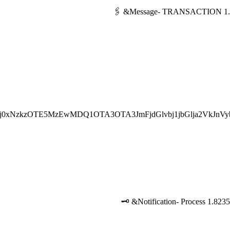
j0xNzkzOTE5MzEwMDQ1OTA3OTA3JmFjdGlvbj1jbGlja2VkJnVy