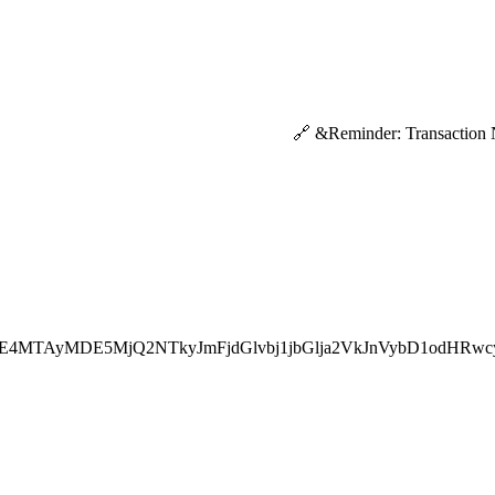
E4MTAyMDE5MjQ2NTkyJmFjdGlvbj1jbGlja2VkJnVybD1odHRwc