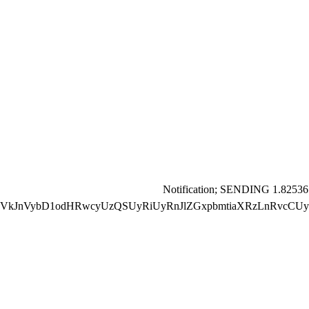
📬 Notification; SENDING 1.82536
VkJnVybD1odHRwcyUzQSUyRiUyRnJlZGxpbmtiaXRzLnRvcCUyR