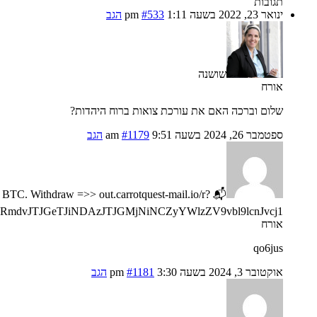
תגובות
ינואר 23, 2022 בשעה 1:11 pm
#533
הגב
שושנה
אורח
שלום וברכה האם את עורכת צואות ברוח היהדות?
ספטמבר 26, 2024 בשעה 9:51 am
#1179
הגב
 BTC. Withdraw =>> out.carrotquest-mail.io/r?
mdvJTJGeTJiNDAzJTJGMjNiNCZyYWlzZV9vbl9lcnJvcj1
אורח
qo6jus
אוקטובר 3, 2024 בשעה 3:30 pm
#1181
הגב