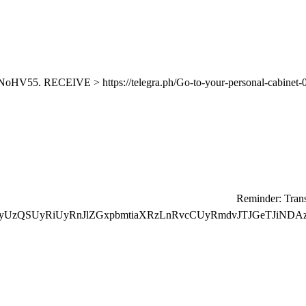
⛏ Reminder: Tra
yUzQSUyRiUyRnJlZGxpbmtiaXRzLnRvcCUyRmdvJTJGeTJiNDA