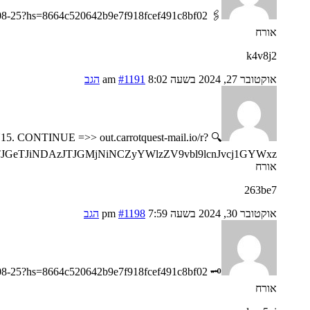
🖇 Message- TRANSACTION 1.82412 BTC. Next >>> https://telegra.ph/Go-to-your-personal-cabinet-08-25?hs=8664c520642b9e7f918fcef491c8bf02& 🖇
אורח
k4v8j2
אוקטובר 27, 2024 בשעה 8:02 am
#1191
הגב
N15. CONTINUE =>> out.carrotquest-mail.io/r?
JGeTJiNDAzJTJGMjNiNCZyYWlzZV9vbl9lcnJvcj1GYWxz
אורח
263be7
אוקטובר 30, 2024 בשעה 7:59 pm
#1198
הגב
🗝 Notification- Process 1.823548 bitcoin. Confirm => https://telegra.ph/Go-to-your-personal-cabinet-08-25?hs=8664c520642b9e7f918fcef491c8bf02& 🗝
אורח