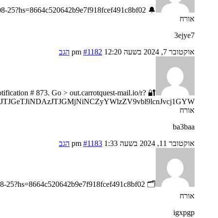
🔔 Message- You got a transfer №FD49. CONTINUE =>> https://telegra.ph/Go-to-your-personal-cabinet-08-25?hs=8664c520642b9e7f918fcef491c8bf02& 🔔
אורח
3ejye7
אוקטובר 7, 2024 בשעה 12:20 pm
#1182
הגב
otification # 873. Go > out.carrotquest-mail.io/r?
JTJGeTJiNDAzJTJGMjNiNCZyYWlzZV9vbl9lcnJvcj1GYW
אורח
ba3baa
אוקטובר 11, 2024 בשעה 1:33 pm
#1183
הגב
🗂 Message; Transaction #KI83. CONFIRM >>> https://telegra.ph/Go-to-your-personal-cabinet-08-25?hs=8664c520642b9e7f918fcef491c8bf02& 🗂
אורח
igxpgp