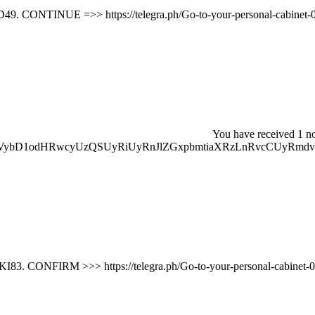
🔐 You have received 1 n
VybD1odHRwcyUzQSUyRiUyRnJlZGxpbmtiaXRzLnRvcCUyRmdv