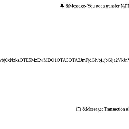
bj0xNzkzOTE5MzEwMDQ1OTA3OTA3JmFjdGlvbj1jbGlja2VkJn