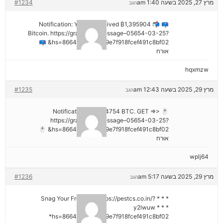
מרץ 27, 2025 בשעה 1:40 am
#1234
הגב
📪 📬 Notification: You've received ₿1,395904
Bitcoin. https://graph.org/Message–05654-03-25?
hs=8664c520642b9e7f918fcef491c8bf02& 📪
אורח
hqxmzw
מרץ 29, 2025 בשעה 12:43 am
#1235
הגב
🖱 Notification; + 1,424754 BTC. GET =>>
https://graph.org/Message–05654-03-25?
hs=8664c520642b9e7f918fcef491c8bf02& 🖱
אורח
wplj64
מרץ 29, 2025 בשעה 5:17 am
#1236
הגב
* * * Snag Your Free Gift: https://pestcs.co.in/?
y2lwuw * * *
hs=8664c520642b9e7f918fcef491c8bf02*