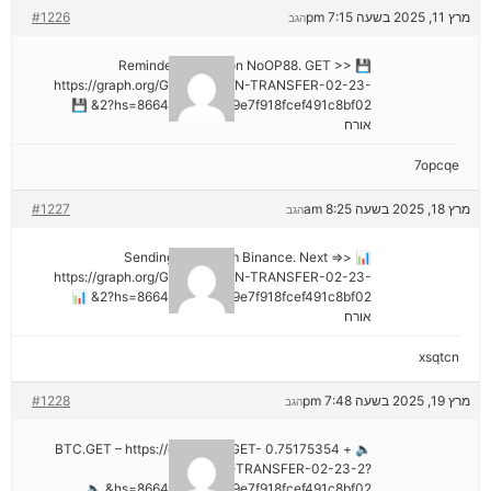
מרץ 11, 2025 בשעה 7:15 pm
#1226
הגב
💾 Reminder: Operation NoOP88. GET >>
https://graph.org/GET-BITCOIN-TRANSFER-02-23-
2?hs=8664c520642b9e7f918fcef491c8bf02& 💾
אורח
7opcqe
מרץ 18, 2025 בשעה 8:25 am
#1227
הגב
📊 Sending a gift from Binance. Next =>>
https://graph.org/GET-BITCOIN-TRANSFER-02-23-
2?hs=8664c520642b9e7f918fcef491c8bf02& 📊
אורח
xsqtcn
מרץ 19, 2025 בשעה 7:48 pm
#1228
הגב
🔈 + 0.75175354 BTC.GET – https://graph.org/GET-
BITCOIN-TRANSFER-02-23-2?
hs=8664c520642b9e7f918fcef491c8bf02& 🔈