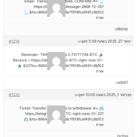
📃 Email- Transaction NoGN46. CONFIRM =>>
https://telegra.ph/Message–2868-12-25?
hs=8664c520642b9e7f918fcef491c8bf02& 📃
אורח
v8b0dz
ינואר 27, 2025 בשעה 3:39 pm
#1219
הגב
🔈 Reminder- TRANSACTION 0.75777794 BTC.
Receive > https://telegra.ph/Get-BTC-right-now-01-
22?hs=8664c520642b9e7f918fcef491c8bf02& 🔈
אורח
ce92t7
פברואר 1, 2025 בשעה 10:05 pm
#1220
הגב
📇 Ticket: Transfer №NB26. Go to withdrawal =>>
https://telegra.ph/Get-BTC-right-now-01-22?
hs=8664c520642b9e7f918fcef491c8bf02& 📇
אורח
zjc0ss