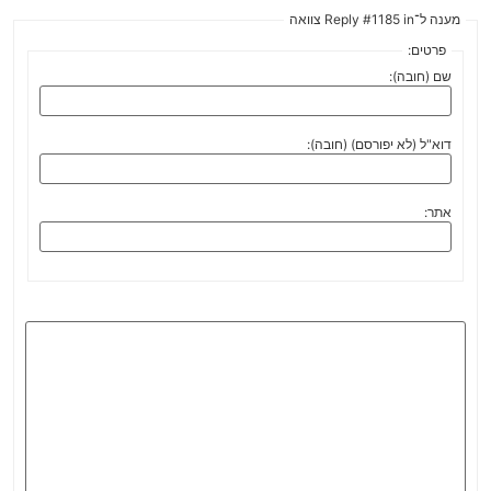
מענה ל־Reply #1185 in צוואה
פרטים:
שם (חובה):
דוא"ל (לא יפורסם) (חובה):
אתר: