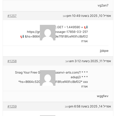
vg2an7
אפריל 10, 2025 בשעה 10:49 pm
#1257
הגב
📢 + 1.449590 BTC.GET –
https://graph.org/Message–17856-03-25?
hs=8664c520642b9e7f918fcef491c8bf02& 📢
אורח
jjdqxe
אפריל 11, 2025 בשעה 3:12 am
#1258
הגב
* * * Snag Your Free Gift: https://saanvi-arts.com/?
adupj3 * * *
hs=8664c520642b9e7f918fcef491c8bf02* ххх*
אורח
wggfwv
אפריל 14, 2025 בשעה 6:58 pm
#1259
הגב