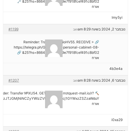
25?hs=8664c520642b9e7f918fcef491c8bf02& 🗝
אורח
lmy5yi
נובמבר 2, 2024 בשעה 8:29 am
#1199
הגב
🔗 Reminder: Transaction NoHV55. RECEIVE >
https://telegra.ph/Go-to-your-personal-cabinet-08-
25?hs=8664c520642b9e7f918fcef491c8bf02& 🔗
אורח
4b3e4a
נובמבר 6, 2024 בשעה 8:28 am
#1207
הגב
minder: Transfer №XU54. GET >> out.carrotquest-mail.io/r?
AzJTJGMjNiNCZyYWlzZV9vbl9lcnJvcj1GYWxzZSZzaWduY
אורח
i0xa29