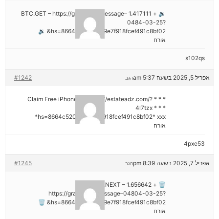
🔉 + 1.417111 BTC.GET – https://graph.org/Message–
0484-03-25?
hs=8664c520642b9e7f918fcef491c8bf02& 🔉
אורח
s102qs
אפריל 5, 2025 בשעה 5:37 am
#1242
הגב
* * * Claim Free iPhone 16: https://estateadz.com/?
4l7tzx * * *
hs=8664c520642b9e7f918fcef491c8bf02* ххх*
אורח
4pxe53
אפריל 7, 2025 בשעה 8:39 pm
#1245
הגב
🗑 + 1.656642 BTC.NEXT –
https://graph.org/Message–04804-03-25?
hs=8664c520642b9e7f918fcef491c8bf02& 🗑
אורח