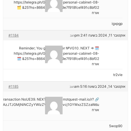
https://telegra.ph/Go-to-your-personal-cabinet-08-
25?hs=8664c520642b9e7f918fcef491c8bf02& 🗂
אורח
igxpgp
אוקטובר 11, 2024 בשעה 2:41 pm
#1184
הגב
🗓 Reminder; You got a transfer №VG10. NEXT =>
https://telegra.ph/Go-to-your-personal-cabinet-08-
25?hs=8664c520642b9e7f918fcef491c8bf02& 🗓
אורח
tr2vle
אוקטובר 14, 2024 בשעה 5:16 am
#1185
הגב
ail: Transaction NoUE39. NEXT >> out.carrotquest-mail.io/r?
NDAzJTJGMjNiNCZyYWlzZV9vbl9lcnJvcj1GYWxzZSZzaWdu
אורח
5wop90