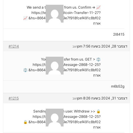
📈 We send a transaction from us. Confirm =>
https://telegra.ph/Bitcoin-Transfer-11-27?
hs=8664c520642b9e7f918fcef491c8bf02& 📈
אורח
2l8415
דצמבר 28, 2024 בשעה 7:56 pm
#1214
הגב
⚖ You got a transfer from us. GET >
https://telegra.ph/Message–2868-12-25?
hs=8664c520642b9e7f918fcef491c8bf02& ⚖
אורח
m6b52g
דצמבר 31, 2024 בשעה 8:26 pm
#1215
הגב
🔒 Sending a gift from user. Withdrаw >>
https://telegra.ph/Message–2868-12-25?
hs=8664c520642b9e7f918fcef491c8bf02& 🔒
אורח