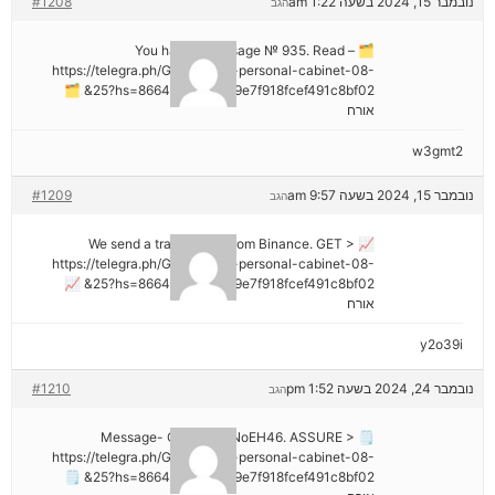
נובמבר 15, 2024 בשעה 1:22 am
#1208
הגב
🗂 You have 1 message № 935. Read –
https://telegra.ph/Go-to-your-personal-cabinet-08-
25?hs=8664c520642b9e7f918fcef491c8bf02& 🗂
אורח
w3gmt2
נובמבר 15, 2024 בשעה 9:57 am
#1209
הגב
📈 We send a transaction from Binance. GЕТ >
https://telegra.ph/Go-to-your-personal-cabinet-08-
25?hs=8664c520642b9e7f918fcef491c8bf02& 📈
אורח
y2o39i
נובמבר 24, 2024 בשעה 1:52 pm
#1210
הגב
🗒 Message- Operation NoEH46. ASSURE >
https://telegra.ph/Go-to-your-personal-cabinet-08-
25?hs=8664c520642b9e7f918fcef491c8bf02& 🗒