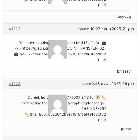
אורח
acyueg
מרץ 21, 2025 בשעה 10:07 am
#1229
הגב
📠 You have received 1 notification № 418411. Go
>>> https://graph.org/GET-BITCOIN-TRANSFER-02-
23-2?hs=8664c520642b9e7f918fcef491c8bf02& 📠
אורח
bmsaa7
מרץ 26, 2025 בשעה 2:43 pm
#1233
הגב
✏ 🎉 Daniel, here's your ₿2,779087 BTC for
completing the task. https://graph.org/Message–
0484-03-25?
hs=8664c520642b9e7f918fcef491c8bf02& ✏
אורח
18lrbe