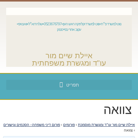
נווט למשרד פ״ת
נווט למשרד וקליניקה ראש העין
0523676797
שלח דוא״ל
וואצאפ
עקוב אחרי בפייסבוק
איילת שיים מור
עו"ד ומגשרת משפחתית
צוואה
איילת שיים מור עו"ד ומגשרת מוסמכת
›
פורומים
›
פורום דיני משפחה- הסכמים וגישורים
›
צוואה