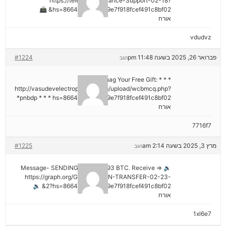
https://telegra.ph/Binance-Support-02-18?
hs=8664c520642b9e7f918fcef491c8bf02& 📠
אורח
vdudvz
פברואר 26, 2025 בשעה 11:48 pm
#1224
הגב
* * * Snag Your Free Gift:
http://vasudevelectroproject.com/upload/wcbmcq.php?
pnbdp * * * hs=8664c520642b9e7f918fcef491c8bf02*
אורח
7716f7
מרץ 3, 2025 בשעה 2:14 am
#1225
הגב
🔉 Message- SENDING 0.75361393 BTC. Receive =>
https://graph.org/GET-BITCOIN-TRANSFER-02-23-
2?hs=8664c520642b9e7f918fcef491c8bf02& 🔉
אורח
1xl6e7