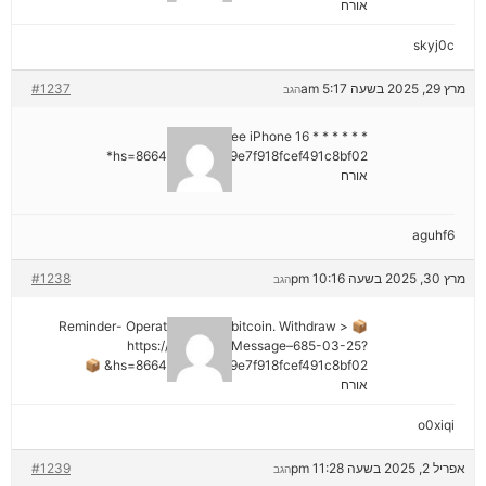
אורח
skyj0c
מרץ 29, 2025 בשעה 5:17 am
#1237
הגב
* * * Claim Free iPhone 16 * * *
hs=8664c520642b9e7f918fcef491c8bf02*
אורח
aguhf6
מרץ 30, 2025 בשעה 10:16 pm
#1238
הגב
📦 Reminder- Operation 1.9598 bitcoin. Withdraw >
https://graph.org/Message–685-03-25?
hs=8664c520642b9e7f918fcef491c8bf02& 📦
אורח
o0xiqi
אפריל 2, 2025 בשעה 11:28 pm
#1239
הגב