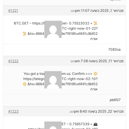
פברואר 1, 2025 בשעה 11:07 pm
#1221
הגב
📜 + 0.75523032 BTC.GET – https://telegra.ph/Get-
BTC-right-now-01-22?
hs=8664c520642b9e7f918fcef491c8bf02& 📜
אורח
7083sa
פברואר 11, 2025 בשעה 7:38 am
#1222
הגב
📀 You got a transaction from us. Confirm >>>
https://telegra.ph/Get-BTC-right-now-02-10?
hs=8664c520642b9e7f918fcef491c8bf02& 📀
אורח
pb65i7
פברואר 22, 2025 בשעה 8:40 pm
#1223
הגב
📠 + 0.75657339 BTC.GET –