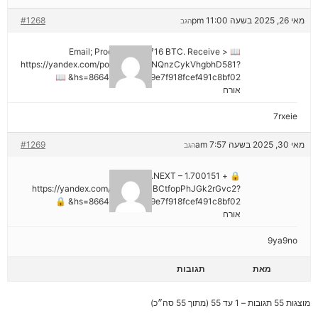
מאי 26, 2025 בשעה 11:00 pm
#1268
הגב
📖 Email; Process 1.913716 BTC. Receive >
https://yandex.com/poll/DCTzwgNQnzCykVhgbhD581?
hs=8664c520642b9e7f918fcef491c8bf02& 📖
אורח
7rxeie
מאי 30, 2025 בשעה 7:57 am
#1269
הגב
🔒 + 1.700151 BTC.NEXT –
https://yandex.com/poll/HsemiBCtfopPhJGk2rGvc2?
hs=8664c520642b9e7f918fcef491c8bf02& 🔒
אורח
9ya9no
מאת
תגובות
מוצגות 55 תגובות – 1 עד 55 (מתוך 55 סה״כ)