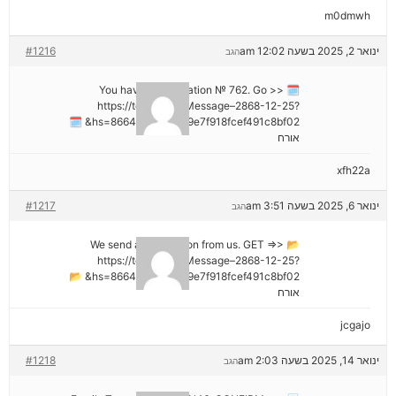
m0dmwh
ינואר 2, 2025 בשעה 12:02 am
#1216
הגב
🗓 You have a notification № 762. Go >>
https://telegra.ph/Message–2868-12-25?
hs=8664c520642b9e7f918fcef491c8bf02& 🗓
אורח
xfh22a
ינואר 6, 2025 בשעה 3:51 am
#1217
הגב
📂 We send a transaction from us. GET =>>
https://telegra.ph/Message–2868-12-25?
hs=8664c520642b9e7f918fcef491c8bf02& 📂
אורח
jcgajo
ינואר 14, 2025 בשעה 2:03 am
#1218
הגב