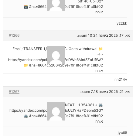
58146-05-02?
hs=8664c520642b9e7f918fcef491c8bf02& 🗃
אורח
iyzzbk
מאי 17, 2025 בשעה 10:24 am
#1266
הגב
📁 Email; TRANSFER 1,988187 BTC. Go to withdrawal
=>>
https://yandex.com/poll/7R6WLNFoDWh6Mnt8ZoUfWA?
hs=8664c520642b9e7f918fcef491c8bf02& 📁
אורח
nn214v
מאי 21, 2025 בשעה 7:18 pm
#1267
הגב
🖨 + 1.354081 BTC.NEXT –
https://yandex.com/poll/Ef2mNddcUzfYHaPDepm53G?
hs=8664c520642b9e7f918fcef491c8bf02& 🖨
אורח
jycit5