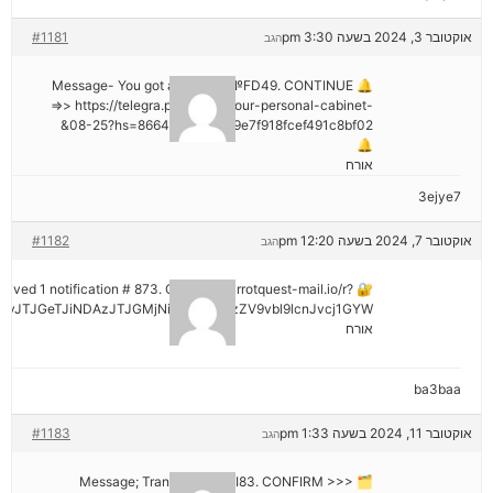
אוקטובר 3, 2024 בשעה 3:30 pm
#1181
הגב
🔔 Message- You got a transfer №FD49. CONTINUE
=>> https://telegra.ph/Go-to-your-personal-cabinet-
08-25?hs=8664c520642b9e7f918fcef491c8bf02&
🔔
אורח
3ejye7
אוקטובר 7, 2024 בשעה 12:20 pm
#1182
הגב
eceived 1 notification # 873. Go > out.carrotquest-mail.io/r?
vJTJGeTJiNDAzJTJGMjNiNCZyYWlzZV9vbl9lcnJvcj1GYW
אורח
ba3baa
אוקטובר 11, 2024 בשעה 1:33 pm
#1183
הגב
🗂 Message; Transaction #KI83. CONFIRM >>>