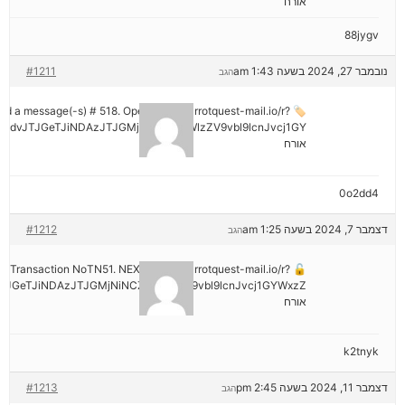
אורח
88jygv
נובמבר 27, 2024 בשעה 1:43 am
#1211
הגב
ived a message(-s) # 518. Open > out.carrotquest-mail.io/r?
mdvJTJGeTJiNDAzJTJGMjNiNCZyYWlzZV9vbl9lcnJvcj1GY
אורח
0o2dd4
דצמבר 7, 2024 בשעה 1:25 am
#1212
הגב
tion: Transaction NoTN51. NEXT => out.carrotquest-mail.io/r?
JGeTJiNDAzJTJGMjNiNCZyYWlzZV9vbl9lcnJvcj1GYWxzZ
אורח
k2tnyk
דצמבר 11, 2024 בשעה 2:45 pm
#1213
הגב