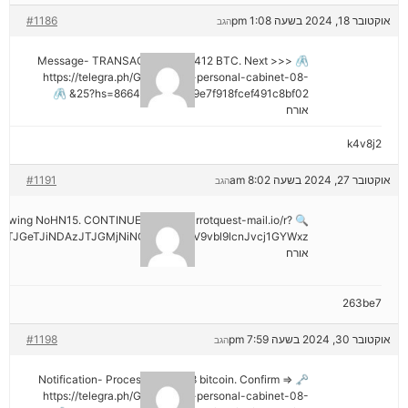
אוקטובר 18, 2024 בשעה 1:08 pm
#1186
הגב
🖇 Message- TRANSACTION 1.82412 BTC. Next >>>
https://telegra.ph/Go-to-your-personal-cabinet-08-
25?hs=8664c520642b9e7f918fcef491c8bf02& 🖇
אורח
k4v8j2
אוקטובר 27, 2024 בשעה 8:02 am
#1191
הגב
hdrawing NoHN15. CONTINUE =>> out.carrotquest-mail.io/r?
TJGeTJiNDAzJTJGMjNiNCZyYWlzZV9vbl9lcnJvcj1GYWxz
אורח
263be7
אוקטובר 30, 2024 בשעה 7:59 pm
#1198
הגב
🗝 Notification- Process 1.823548 bitcoin. Confirm =>
https://telegra.ph/Go-to-your-personal-cabinet-08-