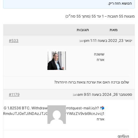
הנושא הזה ריק.
מוצגות 55 תגובות – 1 עד 55 (מתוך 55 סה״כ)
מאת
תגובות
ינואר 23, 2022 בשעה 1:11 pm
#533
הגב
שושנה
אורח
שלום וברכה האם את עורכת צואות ברוח היהדות?
ספטמבר 26, 2024 בשעה 9:51 am
#1179
הגב
ENDING 1.82536 BTC. Withdraw =>> out.carrotquest-mail.io/r?
yRmdvJTJGeTJiNDAzJTJGMjNiNCZyYWlzZV9vbl9lcnJvcj1
אורח
qo6jus