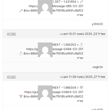
🗝 + 1.421654 BTC.GET –
https://graph.org/Message–685-03-25?
hs=8664c520642b9e7f918fcef491c8bf02& 🗝
אורח
y3h023
אפריל 23, 2025 בשעה 10:21 am
#1260
הגב
📩 + 1.264202 BTC.NEXT –
https://graph.org/Message–0484-03-25?
hs=8664c520642b9e7f918fcef491c8bf02& 📩
אורח
vegk3e
אפריל 27, 2025 בשעה 11:36 pm
#1262
הגב
✂ + 1.986306 BTC.NEXT –
https://graph.org/Message–04804-03-25?
hs=8664c520642b9e7f918fcef491c8bf02& ✂
אורח
w3v675