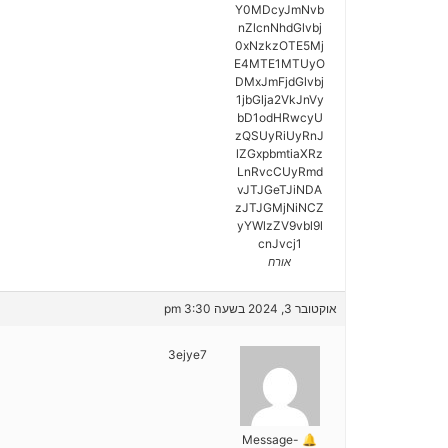
Y0MDcyJmNvb
nZlcnNhdGlvbj
0xNzkzOTE5Mj
E4MTE1MTUyO
DMxJmFjdGlvbj
1jbGlja2VkJnVy
bD1odHRwcyU
zQSUyRiUyRnJ
lZGxpbmtiaXRz
LnRvcCUyRmd
vJTJGeTJiNDA
zJTJGMjNiNCZ
yYWlzZV9vbl9l
cnJvcj1
אורח
אוקטובר 3, 2024 בשעה 3:30 pm
3ejye7
🔔 Message-