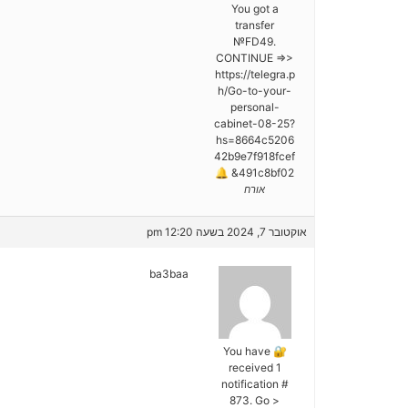
You got a
transfer
№FD49.
CONTINUE =>>
https://telegra.p
h/Go-to-your-
personal-
cabinet-08-25?
hs=8664c5206
42b9e7f918fcef
491c8bf02& 🔔
אורח
אוקטובר 7, 2024 בשעה 12:20 pm
ba3baa
🔐 You have
received 1
notification #
873. Go >