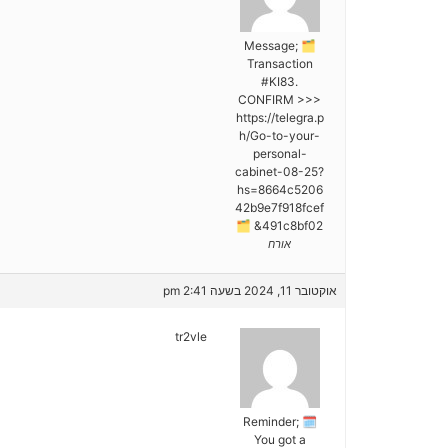
🗂 Message;
Transaction
#KI83.
CONFIRM >>>
https://telegra.p
h/Go-to-your-
personal-
cabinet-08-25?
hs=8664c5206
42b9e7f918fcef
491c8bf02& 🗂
אורח
אוקטובר 11, 2024 בשעה 2:41 pm
tr2vle
🗓 Reminder;
You got a