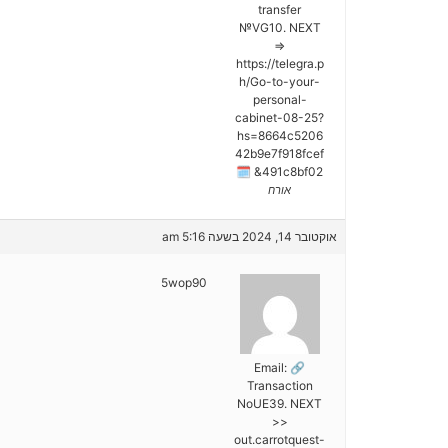
transfer
№VG10. NEXT
=>
https://telegra.p
h/Go-to-your-
personal-
cabinet-08-25?
hs=8664c5206
42b9e7f918fcef
491c8bf02& 🗓
אורח
אוקטובר 14, 2024 בשעה 5:16 am
5wop90
🔗 Email:
Transaction
NoUE39. NEXT
>>
out.carrotquest-