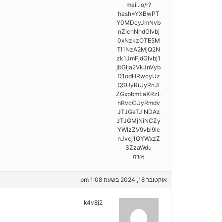
mail.io/r?
hash=YXBwPT
Y0MDcyJmNvb
nZlcnNhdGlvbj
0xNzkzOTE5M
TI1NzA2MjQ2N
zk1JmFjdGlvbj1
jbGlja2VkJnVyb
D1odHRwcyUz
QSUyRiUyRnJl
ZGxpbmtiaXRzL
nRvcCUyRmdv
JTJGeTJiNDAz
JTJGMjNiNCZy
YWlzZV9vbl9lc
nJvcj1GYWxzZ
SZzaWdu
אורח
אוקטובר 18, 2024 בשעה 1:08 pm
k4v8j2