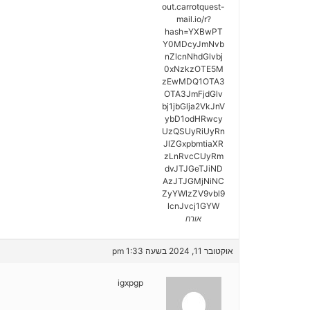
out.carrotquest-
mail.io/r?
hash=YXBwPT
Y0MDcyJmNvb
nZlcnNhdGlvbj
0xNzkzOTE5M
zEwMDQ1OTA3
OTA3JmFjdGlv
bj1jbGlja2VkJnV
ybD1odHRwcy
UzQSUyRiUyRn
JlZGxpbmtiaXR
zLnRvcCUyRm
dvJTJGeTJiND
AzJTJGMjNiNC
ZyYWlzZV9vbl9
lcnJvcj1GYW
אורח
אוקטובר 11, 2024 בשעה 1:33 pm
igxpgp