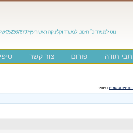
נווט למשרד פ״ת
נווט למשרד וקליניקה ראש העין
0523676797
שלח
בי תודה
פורום
צור קשר
טיפי
סכמים וגישורים
›
צוואה