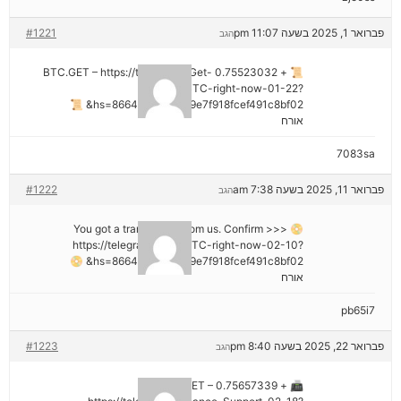
פברואר 1, 2025 בשעה 11:07 pm
#1221
הגב
📜 + 0.75523032 BTC.GET – https://telegra.ph/Get-
BTC-right-now-01-22?
hs=8664c520642b9e7f918fcef491c8bf02& 📜
אורח
7083sa
פברואר 11, 2025 בשעה 7:38 am
#1222
הגב
📀 You got a transaction from us. Confirm >>>
https://telegra.ph/Get-BTC-right-now-02-10?
hs=8664c520642b9e7f918fcef491c8bf02& 📀
אורח
pb65i7
פברואר 22, 2025 בשעה 8:40 pm
#1223
הגב
📠 + 0.75657339 BTC.GET –