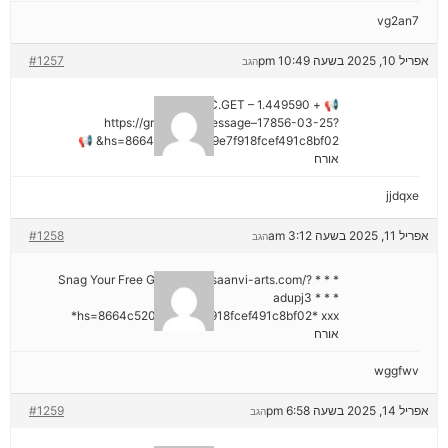
vg2an7
אפריל 10, 2025 בשעה 10:49 pm
#1257
הגב
📢 + 1.449590 BTC.GET –
https://graph.org/Message–17856-03-25?
hs=8664c520642b9e7f918fcef491c8bf02& 📢
אורח
jjdqxe
אפריל 11, 2025 בשעה 3:12 am
#1258
הגב
* * * Snag Your Free Gift: https://saanvi-arts.com/?
adupj3 * * *
hs=8664c520642b9e7f918fcef491c8bf02* ххх*
אורח
wggfwv
אפריל 14, 2025 בשעה 6:58 pm
#1259
הגב