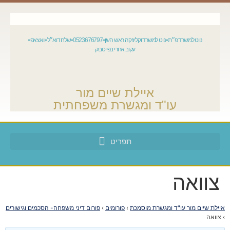
נווט למשרד פ״ת
נווט למשרד וקליניקה ראש העין
0523676797
שלח דוא״ל
וואצאפ
עקוב אחרי בפייסבוק
איילת שיים מור
עו"ד ומגשרת משפחתית
צוואה
איילת שיים מור עו"ד ומגשרת מוסמכת
›
פורומים
›
פורום דיני משפחה- הסכמים וגישורים
›
צוואה