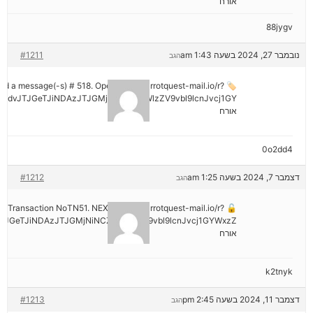
אורח
88jygv
נובמבר 27, 2024 בשעה 1:43 am
#1211
הגב
ived a message(-s) # 518. Open > out.carrotquest-mail.io/r?
mdvJTJGeTJiNDAzJTJGMjNiNCZyYWlzZV9vbl9lcnJvcj1GY
אורח
0o2dd4
דצמבר 7, 2024 בשעה 1:25 am
#1212
הגב
tion: Transaction NoTN51. NEXT => out.carrotquest-mail.io/r?
JGeTJiNDAzJTJGMjNiNCZyYWlzZV9vbl9lcnJvcj1GYWxzZ
אורח
k2tnyk
דצמבר 11, 2024 בשעה 2:45 pm
#1213
הגב