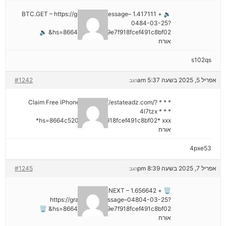
🔉 + 1.417111 BTC.GET – https://graph.org/Message–
0484-03-25?
hs=8664c520642b9e7f918fcef491c8bf02& 🔉
אורח
s102qs
אפריל 5, 2025 בשעה 5:37 am
#1242
הגב
* * * Claim Free iPhone 16: https://estateadz.com/?
4l7tzx * * *
hs=8664c520642b9e7f918fcef491c8bf02* ххх*
אורח
4pxe53
אפריל 7, 2025 בשעה 8:39 pm
#1245
הגב
🗑 + 1.656642 BTC.NEXT –
https://graph.org/Message–04804-03-25?
hs=8664c520642b9e7f918fcef491c8bf02& 🗑
אורח