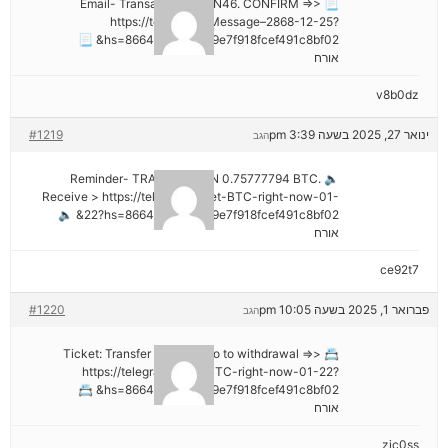
📃 Email- Transaction NoGN46. CONFIRM =>>
https://telegra.ph/Message–2868-12-25?
hs=8664c520642b9e7f918fcef491c8bf02& 📃
אורח
v8b0dz
ינואר 27, 2025 בשעה 3:39 pm
#1219
הגב
🔈 Reminder- TRANSACTION 0.75777794 BTC.
Receive > https://telegra.ph/Get-BTC-right-now-01-
22?hs=8664c520642b9e7f918fcef491c8bf02& 🔈
אורח
ce92t7
פברואר 1, 2025 בשעה 10:05 pm
#1220
הגב
📇 Ticket: Transfer №NB26. Go to withdrawal =>>
https://telegra.ph/Get-BTC-right-now-01-22?
hs=8664c520642b9e7f918fcef491c8bf02& 📇
אורח
zjc0ss