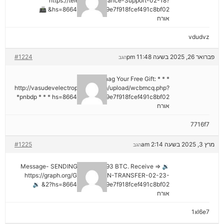
https://telegra.ph/Binance-Support-02-18?
hs=8664c520642b9e7f918fcef491c8bf02& 📠
אורח
vdudvz
פברואר 26, 2025 בשעה 11:48 pm
#1224
הגב
* * * Snag Your Free Gift:
http://vasudevelectroproject.com/upload/wcbmcq.php?
pnbdp * * * hs=8664c520642b9e7f918fcef491c8bf02*
אורח
7716f7
מרץ 3, 2025 בשעה 2:14 am
#1225
הגב
🔉 Message- SENDING 0.75361393 BTC. Receive =>
https://graph.org/GET-BITCOIN-TRANSFER-02-23-
2?hs=8664c520642b9e7f918fcef491c8bf02& 🔉
אורח
1xl6e7