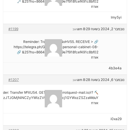
25?hs=8664c520642b9e7f918fcef491c8bf02& 🗝
אורח
lmy5yi
נובמבר 2, 2024 בשעה 8:29 am
#1199
הגב
🔗 Reminder: Transaction NoHV55. RECEIVE >
https://telegra.ph/Go-to-your-personal-cabinet-08-
25?hs=8664c520642b9e7f918fcef491c8bf02& 🔗
אורח
4b3e4a
נובמבר 6, 2024 בשעה 8:28 am
#1207
הגב
minder: Transfer №XU54. GET >> out.carrotquest-mail.io/r?
AzJTJGMjNiNCZyYWlzZV9vbl9lcnJvcj1GYWxzZSZzaWduY
אורח
i0xa29