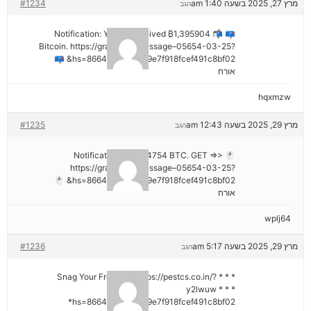
מרץ 27, 2025 בשעה 1:40 am
#1234
הגב
📪 📬 Notification: You've received ₿1,395904
Bitcoin. https://graph.org/Message–05654-03-25?
hs=8664c520642b9e7f918fcef491c8bf02& 📪
אורח
hqxmzw
מרץ 29, 2025 בשעה 12:43 am
#1235
הגב
🖱 Notification; + 1,424754 BTC. GET =>>
https://graph.org/Message–05654-03-25?
hs=8664c520642b9e7f918fcef491c8bf02& 🖱
אורח
wplj64
מרץ 29, 2025 בשעה 5:17 am
#1236
הגב
* * * Snag Your Free Gift: https://pestcs.co.in/?
y2lwuw * * *
hs=8664c520642b9e7f918fcef491c8bf02*