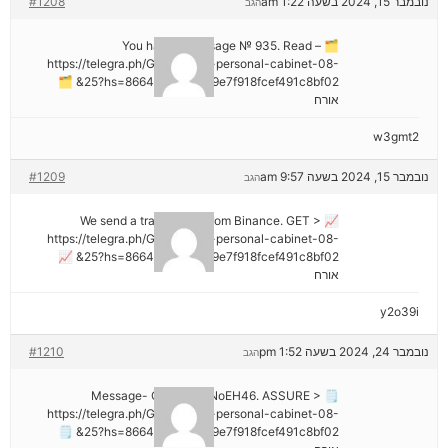
נובמבר 15, 2024 בשעה 1:22 am
#1208
הגב
🗂 You have 1 message № 935. Read –
https://telegra.ph/Go-to-your-personal-cabinet-08-
25?hs=8664c520642b9e7f918fcef491c8bf02& 🗂
אורח
w3gmt2
נובמבר 15, 2024 בשעה 9:57 am
#1209
הגב
📈 We send a transaction from Binance. GЕТ >
https://telegra.ph/Go-to-your-personal-cabinet-08-
25?hs=8664c520642b9e7f918fcef491c8bf02& 📈
אורח
y2o39i
נובמבר 24, 2024 בשעה 1:52 pm
#1210
הגב
🗒 Message- Operation NoEH46. ASSURE >
https://telegra.ph/Go-to-your-personal-cabinet-08-
25?hs=8664c520642b9e7f918fcef491c8bf02& 🗒