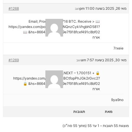
מאי 26, 2025 בשעה 11:00 pm
#1268
הגב
📖 Email; Process 1.913716 BTC. Receive >
https://yandex.com/poll/DCTzwgNQnzCykVhgbhD581?
hs=8664c520642b9e7f918fcef491c8bf02& 📖
אורח
7rxeie
מאי 30, 2025 בשעה 7:57 am
#1269
הגב
🔒 + 1.700151 BTC.NEXT –
https://yandex.com/poll/HsemiBCtfopPhJGk2rGvc2?
hs=8664c520642b9e7f918fcef491c8bf02& 🔒
אורח
9ya9no
מאת
תגובות
מוצגות 55 תגובות – 1 עד 55 (מתוך 55 סה״כ)