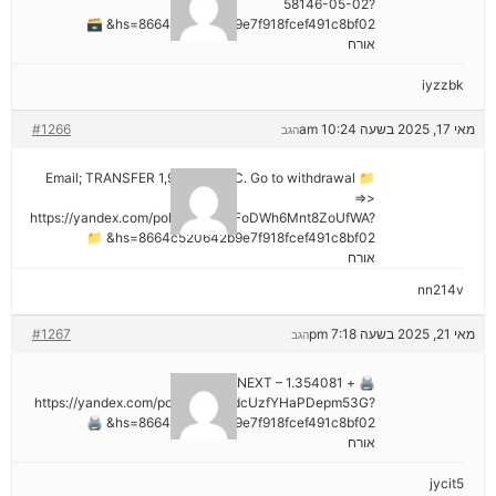
58146-05-02?
hs=8664c520642b9e7f918fcef491c8bf02& 🗃
אורח
iyzzbk
מאי 17, 2025 בשעה 10:24 am
#1266
הגב
📁 Email; TRANSFER 1,988187 BTC. Go to withdrawal
=>>
https://yandex.com/poll/7R6WLNFoDWh6Mnt8ZoUfWA?
hs=8664c520642b9e7f918fcef491c8bf02& 📁
אורח
nn214v
מאי 21, 2025 בשעה 7:18 pm
#1267
הגב
🖨 + 1.354081 BTC.NEXT –
https://yandex.com/poll/Ef2mNddcUzfYHaPDepm53G?
hs=8664c520642b9e7f918fcef491c8bf02& 🖨
אורח
jycit5