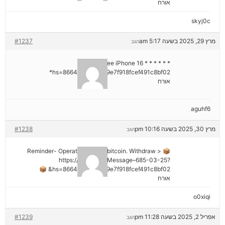
אורח
skyj0c
מרץ 29, 2025 בשעה 5:17 am
#1237
הגב
* * * Claim Free iPhone 16 * * *
hs=8664c520642b9e7f918fcef491c8bf02*
אורח
aguhf6
מרץ 30, 2025 בשעה 10:16 pm
#1238
הגב
📦 Reminder- Operation 1.9598 bitcoin. Withdraw >
https://graph.org/Message–685-03-25?
hs=8664c520642b9e7f918fcef491c8bf02& 📦
אורח
o0xiqi
אפריל 2, 2025 בשעה 11:28 pm
#1239
הגב