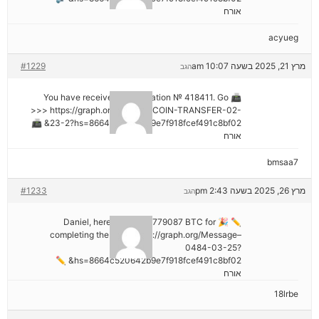
אורח
acyueg
מרץ 21, 2025 בשעה 10:07 am
#1229
הגב
📠 You have received 1 notification № 418411. Go
>>> https://graph.org/GET-BITCOIN-TRANSFER-02-
23-2?hs=8664c520642b9e7f918fcef491c8bf02& 📠
אורח
bmsaa7
מרץ 26, 2025 בשעה 2:43 pm
#1233
הגב
✏ 🎉 Daniel, here's your ₿2,779087 BTC for
completing the task. https://graph.org/Message–
0484-03-25?
hs=8664c520642b9e7f918fcef491c8bf02& ✏
אורח
18lrbe