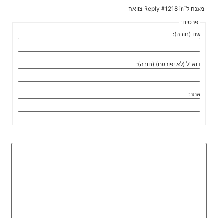
מענה ל־Reply #1218 in צוואה
פרטים:
שם (חובה):
דוא"ל (לא יפורסם) (חובה):
אתר: