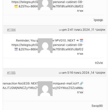
https://telegra.ph/Go-to-your-personal-cabinet-08-
25?hs=8664c520642b9e7f918fcef491c8bf02& 🗂
אורח
igxpgp
אוקטובר 11, 2024 בשעה 2:41 pm
#1184
הגב
🗓 Reminder; You got a transfer №VG10. NEXT =>
https://telegra.ph/Go-to-your-personal-cabinet-08-
25?hs=8664c520642b9e7f918fcef491c8bf02& 🗓
אורח
tr2vle
אוקטובר 14, 2024 בשעה 5:16 am
#1185
הגב
ail: Transaction NoUE39. NEXT >> out.carrotquest-mail.io/r?
NDAzJTJGMjNiNCZyYWlzZV9vbl9lcnJvcj1GYWxzZSZzaWdu
אורח
5wop90