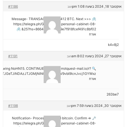
אוקטובר 18, 2024 בשעה 1:08 pm
#1186
הגב
🖇 Message- TRANSACTION 1.82412 BTC. Next >>>
https://telegra.ph/Go-to-your-personal-cabinet-08-
25?hs=8664c520642b9e7f918fcef491c8bf02& 🖇
אורח
k4v8j2
אוקטובר 27, 2024 בשעה 8:02 am
#1191
הגב
hdrawing NoHN15. CONTINUE =>> out.carrotquest-mail.io/r?
TJGeTJiNDAzJTJGMjNiNCZyYWlzZV9vbl9lcnJvcj1GYWxz
אורח
263be7
אוקטובר 30, 2024 בשעה 7:59 pm
#1198
הגב
🗝 Notification- Process 1.823548 bitcoin. Confirm =>
https://telegra.ph/Go-to-your-personal-cabinet-08-