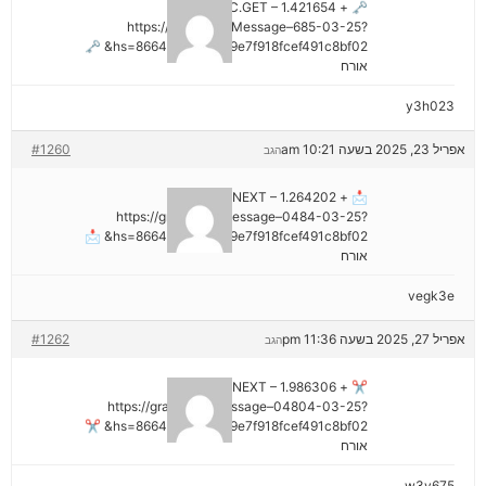
🗝 + 1.421654 BTC.GET –
https://graph.org/Message–685-03-25?
hs=8664c520642b9e7f918fcef491c8bf02& 🗝
אורח
y3h023
אפריל 23, 2025 בשעה 10:21 am
#1260
הגב
📩 + 1.264202 BTC.NEXT –
https://graph.org/Message–0484-03-25?
hs=8664c520642b9e7f918fcef491c8bf02& 📩
אורח
vegk3e
אפריל 27, 2025 בשעה 11:36 pm
#1262
הגב
✂ + 1.986306 BTC.NEXT –
https://graph.org/Message–04804-03-25?
hs=8664c520642b9e7f918fcef491c8bf02& ✂
אורח
w3v675