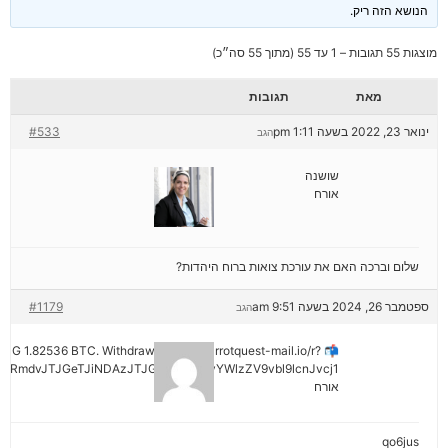
הנושא הזה ריק.
מוצגות 55 תגובות – 1 עד 55 (מתוך 55 סה״כ)
מאת
תגובות
ינואר 23, 2022 בשעה 1:11 pm
#533
הגב
שושנה
אורח
שלום וברכה האם את עורכת צואות ברוח היהדות?
ספטמבר 26, 2024 בשעה 9:51 am
#1179
הגב
ENDING 1.82536 BTC. Withdraw =>> out.carrotquest-mail.io/r?
yRmdvJTJGeTJiNDAzJTJGMjNiNCZyYWlzZV9vbl9lcnJvcj1
אורח
qo6jus