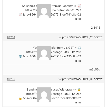
📈 We send a transaction from us. Confirm =>
https://telegra.ph/Bitcoin-Transfer-11-27?
hs=8664c520642b9e7f918fcef491c8bf02& 📈
אורח
2l8415
דצמבר 28, 2024 בשעה 7:56 pm
#1214
הגב
⚖ You got a transfer from us. GET >
https://telegra.ph/Message–2868-12-25?
hs=8664c520642b9e7f918fcef491c8bf02& ⚖
אורח
m6b52g
דצמבר 31, 2024 בשעה 8:26 pm
#1215
הגב
🔒 Sending a gift from user. Withdrаw >>
https://telegra.ph/Message–2868-12-25?
hs=8664c520642b9e7f918fcef491c8bf02& 🔒
אורח