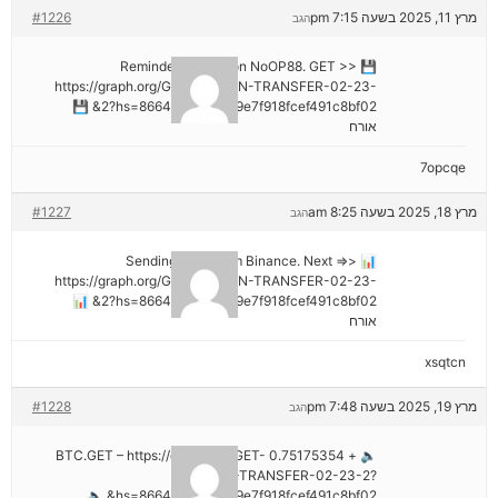
מרץ 11, 2025 בשעה 7:15 pm
#1226
הגב
💾 Reminder: Operation NoOP88. GET >>
https://graph.org/GET-BITCOIN-TRANSFER-02-23-
2?hs=8664c520642b9e7f918fcef491c8bf02& 💾
אורח
7opcqe
מרץ 18, 2025 בשעה 8:25 am
#1227
הגב
📊 Sending a gift from Binance. Next =>>
https://graph.org/GET-BITCOIN-TRANSFER-02-23-
2?hs=8664c520642b9e7f918fcef491c8bf02& 📊
אורח
xsqtcn
מרץ 19, 2025 בשעה 7:48 pm
#1228
הגב
🔈 + 0.75175354 BTC.GET – https://graph.org/GET-
BITCOIN-TRANSFER-02-23-2?
hs=8664c520642b9e7f918fcef491c8bf02& 🔈