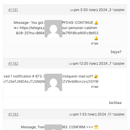
אוקטובר 3, 2024 בשעה 3:30 pm
#1181
הגב
🔔 Message- You got a transfer №FD49. CONTINUE
=>> https://telegra.ph/Go-to-your-personal-cabinet-
08-25?hs=8664c520642b9e7f918fcef491c8bf02&
🔔
אורח
3ejye7
אוקטובר 7, 2024 בשעה 12:20 pm
#1182
הגב
eceived 1 notification # 873. Go > out.carrotquest-mail.io/r?
vJTJGeTJiNDAzJTJGMjNiNCZyYWlzZV9vbl9lcnJvcj1GYW
אורח
ba3baa
אוקטובר 11, 2024 בשעה 1:33 pm
#1183
הגב
🗂 Message; Transaction #KI83. CONFIRM >>>