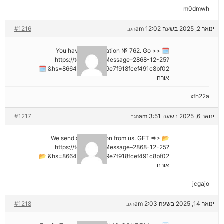
m0dmwh
ינואר 2, 2025 בשעה 12:02 am
#1216
הגב
🗓 You have a notification № 762. Go >>
https://telegra.ph/Message–2868-12-25?
hs=8664c520642b9e7f918fcef491c8bf02& 🗓
אורח
xfh22a
ינואר 6, 2025 בשעה 3:51 am
#1217
הגב
📂 We send a transaction from us. GET =>>
https://telegra.ph/Message–2868-12-25?
hs=8664c520642b9e7f918fcef491c8bf02& 📂
אורח
jcgajo
ינואר 14, 2025 בשעה 2:03 am
#1218
הגב