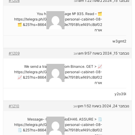
נובמבר 15, 2024 בשעה 1:22 am
#1208
הגב
🗂 You have 1 message № 935. Read –
https://telegra.ph/Go-to-your-personal-cabinet-08-
25?hs=8664c520642b9e7f918fcef491c8bf02& 🗂
אורח
w3gmt2
נובמבר 15, 2024 בשעה 9:57 am
#1209
הגב
📈 We send a transaction from Binance. GЕТ >
https://telegra.ph/Go-to-your-personal-cabinet-08-
25?hs=8664c520642b9e7f918fcef491c8bf02& 📈
אורח
y2o39i
נובמבר 24, 2024 בשעה 1:52 pm
#1210
הגב
🗒 Message- Operation NoEH46. ASSURE >
https://telegra.ph/Go-to-your-personal-cabinet-08-
25?hs=8664c520642b9e7f918fcef491c8bf02& 🗒