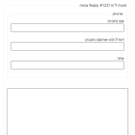
מענה ל־Reply #1221 in צוואה
פרטים:
שם (חובה):
דוא"ל (לא יפורסם) (חובה):
אתר: