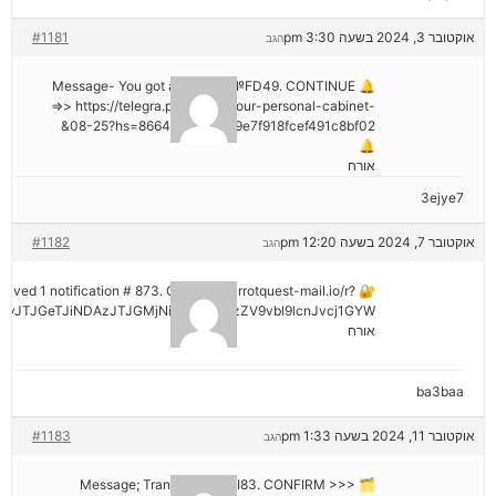
אוקטובר 3, 2024 בשעה 3:30 pm
#1181
הגב
🔔 Message- You got a transfer №FD49. CONTINUE
=>> https://telegra.ph/Go-to-your-personal-cabinet-
08-25?hs=8664c520642b9e7f918fcef491c8bf02&
🔔
אורח
3ejye7
אוקטובר 7, 2024 בשעה 12:20 pm
#1182
הגב
eceived 1 notification # 873. Go > out.carrotquest-mail.io/r?
vJTJGeTJiNDAzJTJGMjNiNCZyYWlzZV9vbl9lcnJvcj1GYW
אורח
ba3baa
אוקטובר 11, 2024 בשעה 1:33 pm
#1183
הגב
🗂 Message; Transaction #KI83. CONFIRM >>>