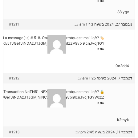
אורח
88jygv
נובמבר 27, 2024 בשעה 1:43 am
#1211
הגב
ived a message(-s) # 518. Open > out.carrotquest-mail.io/r?
mdvJTJGeTJiNDAzJTJGMjNiNCZyYWlzZV9vbl9lcnJvcj1GY
אורח
0o2dd4
דצמבר 7, 2024 בשעה 1:25 am
#1212
הגב
tion: Transaction NoTN51. NEXT => out.carrotquest-mail.io/r?
JGeTJiNDAzJTJGMjNiNCZyYWlzZV9vbl9lcnJvcj1GYWxzZ
אורח
k2tnyk
דצמבר 11, 2024 בשעה 2:45 pm
#1213
הגב