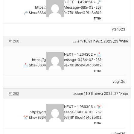
🗝 + 1.421654 BTC.GET –
https://graph.org/Message–685-03-25?
hs=8664c520642b9e7f918fcef491c8bf02& 🗝
אורח
y3h023
אפריל 23, 2025 בשעה 10:21 am
#1260
הגב
📩 + 1.264202 BTC.NEXT –
https://graph.org/Message–0484-03-25?
hs=8664c520642b9e7f918fcef491c8bf02& 📩
אורח
vegk3e
אפריל 27, 2025 בשעה 11:36 pm
#1262
הגב
✂ + 1.986306 BTC.NEXT –
https://graph.org/Message–04804-03-25?
hs=8664c520642b9e7f918fcef491c8bf02& ✂
אורח
w3v675