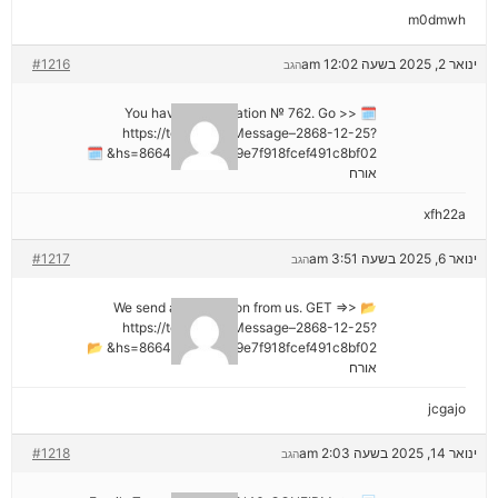
m0dmwh
ינואר 2, 2025 בשעה 12:02 am
#1216
הגב
🗓 You have a notification № 762. Go >>
https://telegra.ph/Message–2868-12-25?
hs=8664c520642b9e7f918fcef491c8bf02& 🗓
אורח
xfh22a
ינואר 6, 2025 בשעה 3:51 am
#1217
הגב
📂 We send a transaction from us. GET =>>
https://telegra.ph/Message–2868-12-25?
hs=8664c520642b9e7f918fcef491c8bf02& 📂
אורח
jcgajo
ינואר 14, 2025 בשעה 2:03 am
#1218
הגב