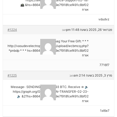
https://telegra.ph/Binance-Support-02-18?
hs=8664c520642b9e7f918fcef491c8bf02& 📠
אורח
vdudvz
פברואר 26, 2025 בשעה 11:48 pm
#1224
הגב
* * * Snag Your Free Gift:
http://vasudevelectroproject.com/upload/wcbmcq.php?
pnbdp * * * hs=8664c520642b9e7f918fcef491c8bf02*
אורח
7716f7
מרץ 3, 2025 בשעה 2:14 am
#1225
הגב
🔉 Message- SENDING 0.75361393 BTC. Receive =>
https://graph.org/GET-BITCOIN-TRANSFER-02-23-
2?hs=8664c520642b9e7f918fcef491c8bf02& 🔉
אורח
1xl6e7