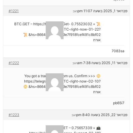
פברואר 1, 2025 בשעה 11:07 pm
#1221
הגב
📜 + 0.75523032 BTC.GET – https://telegra.ph/Get-
BTC-right-now-01-22?
hs=8664c520642b9e7f918fcef491c8bf02& 📜
אורח
7083sa
פברואר 11, 2025 בשעה 7:38 am
#1222
הגב
📀 You got a transaction from us. Confirm >>>
https://telegra.ph/Get-BTC-right-now-02-10?
hs=8664c520642b9e7f918fcef491c8bf02& 📀
אורח
pb65i7
פברואר 22, 2025 בשעה 8:40 pm
#1223
הגב
📠 + 0.75657339 BTC.GET –