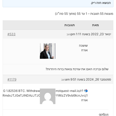
הנושא הזה ריק.
מוצגות 55 תגובות – 1 עד 55 (מתוך 55 סה״כ)
מאת
תגובות
ינואר 23, 2022 בשעה 1:11 pm
#533
הגב
שושנה
אורח
שלום וברכה האם את עורכת צואות ברוח היהדות?
ספטמבר 26, 2024 בשעה 9:51 am
#1179
הגב
ENDING 1.82536 BTC. Withdraw =>> out.carrotquest-mail.io/r?
yRmdvJTJGeTJiNDAzJTJGMjNiNCZyYWlzZV9vbl9lcnJvcj1
אורח
qo6jus