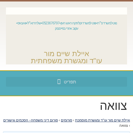
נווט למשרד פ״ת
נווט למשרד וקליניקה ראש העין
0523676797
שלח דוא״ל
וואצאפ
עקוב אחרי בפייסבוק
איילת שיים מור
עו"ד ומגשרת משפחתית
צוואה
איילת שיים מור עו"ד ומגשרת מוסמכת
›
פורומים
›
פורום דיני משפחה- הסכמים וגישורים
›
צוואה