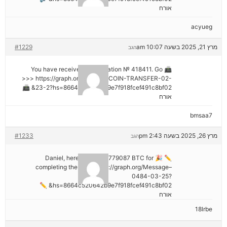
אורח
acyueg
מרץ 21, 2025 בשעה 10:07 am
#1229
הגב
📠 You have received 1 notification № 418411. Go
>>> https://graph.org/GET-BITCOIN-TRANSFER-02-
23-2?hs=8664c520642b9e7f918fcef491c8bf02& 📠
אורח
bmsaa7
מרץ 26, 2025 בשעה 2:43 pm
#1233
הגב
✏ 🎉 Daniel, here's your ₿2,779087 BTC for
completing the task. https://graph.org/Message–
0484-03-25?
hs=8664c520642b9e7f918fcef491c8bf02& ✏
אורח
18lrbe