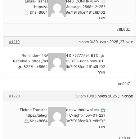
📃 Email- Transaction NoGN46. CONFIRM =>>
https://telegra.ph/Message–2868-12-25?
hs=8664c520642b9e7f918fcef491c8bf02& 📃
אורח
v8b0dz
ינואר 27, 2025 בשעה 3:39 pm
#1219
הגב
🔈 Reminder- TRANSACTION 0.75777794 BTC.
Receive > https://telegra.ph/Get-BTC-right-now-01-
22?hs=8664c520642b9e7f918fcef491c8bf02& 🔈
אורח
ce92t7
פברואר 1, 2025 בשעה 10:05 pm
#1220
הגב
📇 Ticket: Transfer №NB26. Go to withdrawal =>>
https://telegra.ph/Get-BTC-right-now-01-22?
hs=8664c520642b9e7f918fcef491c8bf02& 📇
אורח
zjc0ss