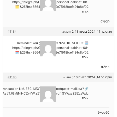
https://telegra.ph/Go-to-your-personal-cabinet-08-
25?hs=8664c520642b9e7f918fcef491c8bf02& 🗂
אורח
igxpgp
אוקטובר 11, 2024 בשעה 2:41 pm
#1184
הגב
🗓 Reminder; You got a transfer №VG10. NEXT =>
https://telegra.ph/Go-to-your-personal-cabinet-08-
25?hs=8664c520642b9e7f918fcef491c8bf02& 🗓
אורח
tr2vle
אוקטובר 14, 2024 בשעה 5:16 am
#1185
הגב
ail: Transaction NoUE39. NEXT >> out.carrotquest-mail.io/r?
NDAzJTJGMjNiNCZyYWlzZV9vbl9lcnJvcj1GYWxzZSZzaWdu
אורח
5wop90