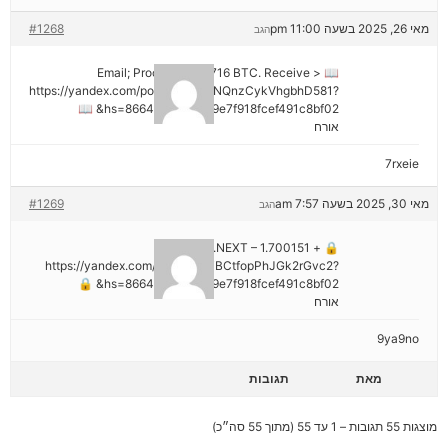
מאי 26, 2025 בשעה 11:00 pm
#1268
הגב
📖 Email; Process 1.913716 BTC. Receive >
https://yandex.com/poll/DCTzwgNQnzCykVhgbhD581?
hs=8664c520642b9e7f918fcef491c8bf02& 📖
אורח
7rxeie
מאי 30, 2025 בשעה 7:57 am
#1269
הגב
🔒 + 1.700151 BTC.NEXT –
https://yandex.com/poll/HsemiBCtfopPhJGk2rGvc2?
hs=8664c520642b9e7f918fcef491c8bf02& 🔒
אורח
9ya9no
מאת
תגובות
מוצגות 55 תגובות – 1 עד 55 (מתוך 55 סה״כ)