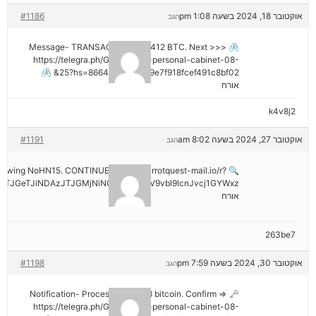
אוקטובר 18, 2024 בשעה 1:08 pm
#1186
הגב
🖇 Message- TRANSACTION 1.82412 BTC. Next >>>
https://telegra.ph/Go-to-your-personal-cabinet-08-
25?hs=8664c520642b9e7f918fcef491c8bf02& 🖇
אורח
k4v8j2
אוקטובר 27, 2024 בשעה 8:02 am
#1191
הגב
hdrawing NoHN15. CONTINUE =>> out.carrotquest-mail.io/r?
TJGeTJiNDAzJTJGMjNiNCZyYWlzZV9vbl9lcnJvcj1GYWxz
אורח
263be7
אוקטובר 30, 2024 בשעה 7:59 pm
#1198
הגב
🗝 Notification- Process 1.823548 bitcoin. Confirm =>
https://telegra.ph/Go-to-your-personal-cabinet-08-