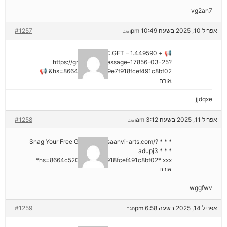
vg2an7
אפריל 10, 2025 בשעה 10:49 pm
#1257
הגב
📢 + 1.449590 BTC.GET –
https://graph.org/Message–17856-03-25?
hs=8664c520642b9e7f918fcef491c8bf02& 📢
אורח
jjdqxe
אפריל 11, 2025 בשעה 3:12 am
#1258
הגב
* * * Snag Your Free Gift: https://saanvi-arts.com/?
adupj3 * * *
hs=8664c520642b9e7f918fcef491c8bf02* ххх*
אורח
wggfwv
אפריל 14, 2025 בשעה 6:58 pm
#1259
הגב