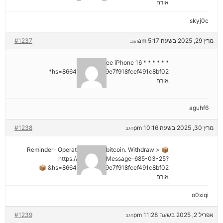
אורח
skyj0c
מרץ 29, 2025 בשעה 5:17 am
#1237
הגב
* * * Claim Free iPhone 16 * * *
hs=8664c520642b9e7f918fcef491c8bf02*
אורח
aguhf6
מרץ 30, 2025 בשעה 10:16 pm
#1238
הגב
📦 Reminder- Operation 1.9598 bitcoin. Withdraw >
https://graph.org/Message–685-03-25?
hs=8664c520642b9e7f918fcef491c8bf02& 📦
אורח
o0xiqi
אפריל 2, 2025 בשעה 11:28 pm
#1239
הגב