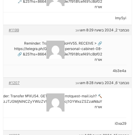
25?hs=8664c520642b9e7f918fcef491c8bf02& 🗝
אורח
lmy5yi
נובמבר 2, 2024 בשעה 8:29 am
#1199
הגב
🔗 Reminder: Transaction NoHV55. RECEIVE >
https://telegra.ph/Go-to-your-personal-cabinet-08-
25?hs=8664c520642b9e7f918fcef491c8bf02& 🔗
אורח
4b3e4a
נובמבר 6, 2024 בשעה 8:28 am
#1207
הגב
minder: Transfer №XU54. GET >> out.carrotquest-mail.io/r?
AzJTJGMjNiNCZyYWlzZV9vbl9lcnJvcj1GYWxzZSZzaWduY
אורח
i0xa29