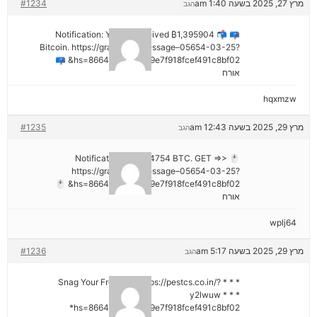
מרץ 27, 2025 בשעה 1:40 am
#1234
הגב
📪 📬 Notification: You've received ₿1,395904
Bitcoin. https://graph.org/Message–05654-03-25?
hs=8664c520642b9e7f918fcef491c8bf02& 📪
אורח
hqxmzw
מרץ 29, 2025 בשעה 12:43 am
#1235
הגב
🖱 Notification; + 1,424754 BTC. GET =>>
https://graph.org/Message–05654-03-25?
hs=8664c520642b9e7f918fcef491c8bf02& 🖱
אורח
wplj64
מרץ 29, 2025 בשעה 5:17 am
#1236
הגב
* * * Snag Your Free Gift: https://pestcs.co.in/?
y2lwuw * * *
hs=8664c520642b9e7f918fcef491c8bf02*