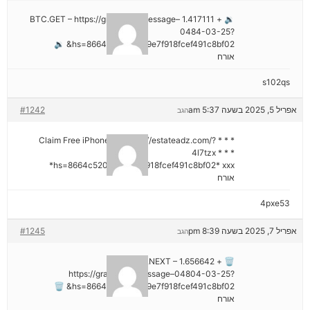
🔉 + 1.417111 BTC.GET – https://graph.org/Message–
0484-03-25?
hs=8664c520642b9e7f918fcef491c8bf02& 🔉
אורח
s102qs
אפריל 5, 2025 בשעה 5:37 am
#1242
הגב
* * * Claim Free iPhone 16: https://estateadz.com/?
4l7tzx * * *
hs=8664c520642b9e7f918fcef491c8bf02* ххх*
אורח
4pxe53
אפריל 7, 2025 בשעה 8:39 pm
#1245
הגב
🗑 + 1.656642 BTC.NEXT –
https://graph.org/Message–04804-03-25?
hs=8664c520642b9e7f918fcef491c8bf02& 🗑
אורח