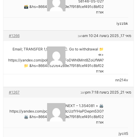
58146-05-02?
hs=8664c520642b9e7f918fcef491c8bf02& 🗃
אורח
iyzzbk
מאי 17, 2025 בשעה 10:24 am
#1266
הגב
📁 Email; TRANSFER 1,988187 BTC. Go to withdrawal
=>>
https://yandex.com/poll/7R6WLNFoDWh6Mnt8ZoUfWA?
hs=8664c520642b9e7f918fcef491c8bf02& 📁
אורח
nn214v
מאי 21, 2025 בשעה 7:18 pm
#1267
הגב
🖨 + 1.354081 BTC.NEXT –
https://yandex.com/poll/Ef2mNddcUzfYHaPDepm53G?
hs=8664c520642b9e7f918fcef491c8bf02& 🖨
אורח
jycit5