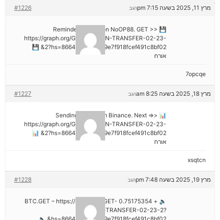
מרץ 11, 2025 בשעה 7:15 pm
#1226
הגב
💾 Reminder: Operation NoOP88. GET >>
https://graph.org/GET-BITCOIN-TRANSFER-02-23-
2?hs=8664c520642b9e7f918fcef491c8bf02& 💾
אורח
7opcqe
מרץ 18, 2025 בשעה 8:25 am
#1227
הגב
📊 Sending a gift from Binance. Next =>>
https://graph.org/GET-BITCOIN-TRANSFER-02-23-
2?hs=8664c520642b9e7f918fcef491c8bf02& 📊
אורח
xsqtcn
מרץ 19, 2025 בשעה 7:48 pm
#1228
הגב
🔈 + 0.75175354 BTC.GET – https://graph.org/GET-
BITCOIN-TRANSFER-02-23-2?
hs=8664c520642b9e7f918fcef491c8bf02& 🔈