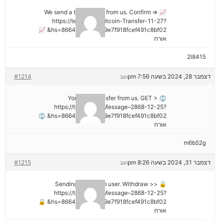
📈 We send a transaction from us. Confirm =>
https://telegra.ph/Bitcoin-Transfer-11-27?
hs=8664c520642b9e7f918fcef491c8bf02& 📈
אורח
2l8415
דצמבר 28, 2024 בשעה 7:56 pm
#1214
הגב
⚖ You got a transfer from us. GET >
https://telegra.ph/Message–2868-12-25?
hs=8664c520642b9e7f918fcef491c8bf02& ⚖
אורח
m6b52g
דצמבר 31, 2024 בשעה 8:26 pm
#1215
הגב
🔒 Sending a gift from user. Withdrаw >>
https://telegra.ph/Message–2868-12-25?
hs=8664c520642b9e7f918fcef491c8bf02& 🔒
אורח