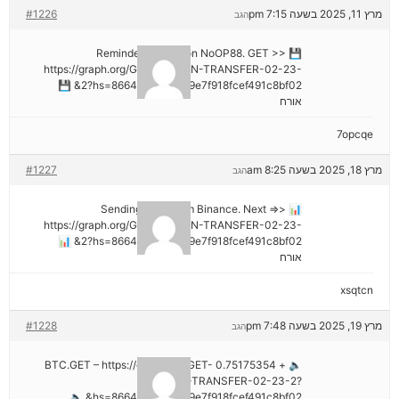
מרץ 11, 2025 בשעה 7:15 pm
#1226
הגב
💾 Reminder: Operation NoOP88. GET >>
https://graph.org/GET-BITCOIN-TRANSFER-02-23-
2?hs=8664c520642b9e7f918fcef491c8bf02& 💾
אורח
7opcqe
מרץ 18, 2025 בשעה 8:25 am
#1227
הגב
📊 Sending a gift from Binance. Next =>>
https://graph.org/GET-BITCOIN-TRANSFER-02-23-
2?hs=8664c520642b9e7f918fcef491c8bf02& 📊
אורח
xsqtcn
מרץ 19, 2025 בשעה 7:48 pm
#1228
הגב
🔈 + 0.75175354 BTC.GET – https://graph.org/GET-
BITCOIN-TRANSFER-02-23-2?
hs=8664c520642b9e7f918fcef491c8bf02& 🔈