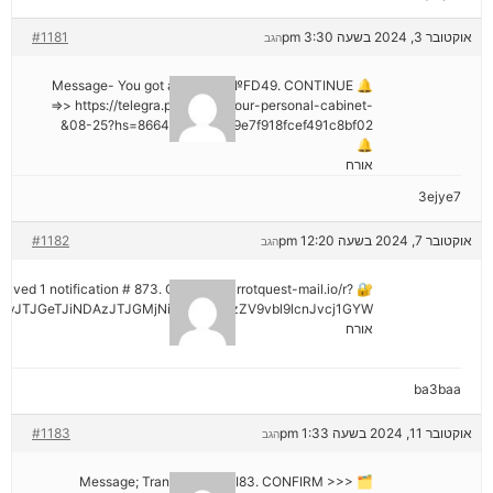
אוקטובר 3, 2024 בשעה 3:30 pm
#1181
הגב
🔔 Message- You got a transfer №FD49. CONTINUE
=>> https://telegra.ph/Go-to-your-personal-cabinet-
08-25?hs=8664c520642b9e7f918fcef491c8bf02&
🔔
אורח
3ejye7
אוקטובר 7, 2024 בשעה 12:20 pm
#1182
הגב
eceived 1 notification # 873. Go > out.carrotquest-mail.io/r?
vJTJGeTJiNDAzJTJGMjNiNCZyYWlzZV9vbl9lcnJvcj1GYW
אורח
ba3baa
אוקטובר 11, 2024 בשעה 1:33 pm
#1183
הגב
🗂 Message; Transaction #KI83. CONFIRM >>>