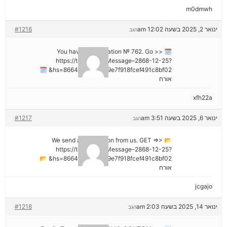
m0dmwh
ינואר 2, 2025 בשעה 12:02 am
#1216
הגב
🗓 You have a notification № 762. Go >>
https://telegra.ph/Message–2868-12-25?
hs=8664c520642b9e7f918fcef491c8bf02& 🗓
אורח
xfh22a
ינואר 6, 2025 בשעה 3:51 am
#1217
הגב
📂 We send a transaction from us. GET =>>
https://telegra.ph/Message–2868-12-25?
hs=8664c520642b9e7f918fcef491c8bf02& 📂
אורח
jcgajo
ינואר 14, 2025 בשעה 2:03 am
#1218
הגב