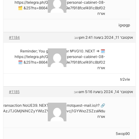
https://telegra.ph/Go-to-your-personal-cabinet-08-
25?hs=8664c520642b9e7f918fcef491c8bf02& 🗂
אורח
igxpgp
אוקטובר 11, 2024 בשעה 2:41 pm
#1184
הגב
🗓 Reminder; You got a transfer №VG10. NEXT =>
https://telegra.ph/Go-to-your-personal-cabinet-08-
25?hs=8664c520642b9e7f918fcef491c8bf02& 🗓
אורח
tr2vle
אוקטובר 14, 2024 בשעה 5:16 am
#1185
הגב
ail: Transaction NoUE39. NEXT >> out.carrotquest-mail.io/r?
NDAzJTJGMjNiNCZyYWlzZV9vbl9lcnJvcj1GYWxzZSZzaWdu
אורח
5wop90