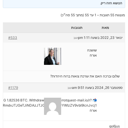
הנושא הזה ריק.
מוצגות 55 תגובות – 1 עד 55 (מתוך 55 סה״כ)
מאת
תגובות
ינואר 23, 2022 בשעה 1:11 pm
#533
הגב
שושנה
אורח
שלום וברכה האם את עורכת צואות ברוח היהדות?
ספטמבר 26, 2024 בשעה 9:51 am
#1179
הגב
ENDING 1.82536 BTC. Withdraw =>> out.carrotquest-mail.io/r?
yRmdvJTJGeTJiNDAzJTJGMjNiNCZyYWlzZV9vbl9lcnJvcj1
אורח
qo6jus