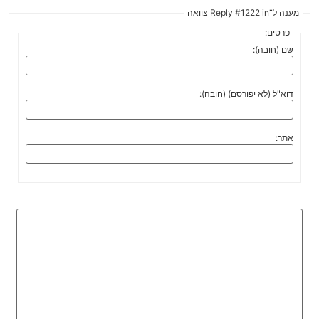
מענה ל־Reply #1222 in צוואה
פרטים:
שם (חובה):
דוא"ל (לא יפורסם) (חובה):
אתר: