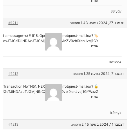
אורח
88jygv
נובמבר 27, 2024 בשעה 1:43 am
#1211
הגב
ived a message(-s) # 518. Open > out.carrotquest-mail.io/r?
mdvJTJGeTJiNDAzJTJGMjNiNCZyYWlzZV9vbl9lcnJvcj1GY
אורח
0o2dd4
דצמבר 7, 2024 בשעה 1:25 am
#1212
הגב
tion: Transaction NoTN51. NEXT => out.carrotquest-mail.io/r?
JGeTJiNDAzJTJGMjNiNCZyYWlzZV9vbl9lcnJvcj1GYWxzZ
אורח
k2tnyk
דצמבר 11, 2024 בשעה 2:45 pm
#1213
הגב