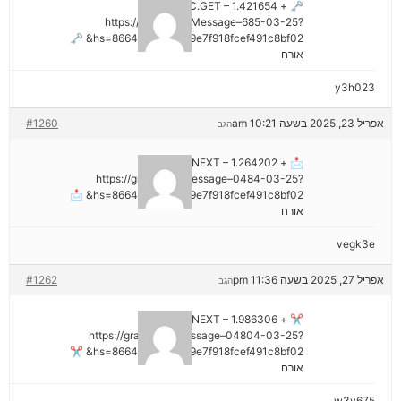
🗝 + 1.421654 BTC.GET –
https://graph.org/Message–685-03-25?
hs=8664c520642b9e7f918fcef491c8bf02& 🗝
אורח
y3h023
אפריל 23, 2025 בשעה 10:21 am
#1260
הגב
📩 + 1.264202 BTC.NEXT –
https://graph.org/Message–0484-03-25?
hs=8664c520642b9e7f918fcef491c8bf02& 📩
אורח
vegk3e
אפריל 27, 2025 בשעה 11:36 pm
#1262
הגב
✂ + 1.986306 BTC.NEXT –
https://graph.org/Message–04804-03-25?
hs=8664c520642b9e7f918fcef491c8bf02& ✂
אורח
w3v675