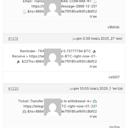
📃 Email- Transaction NoGN46. CONFIRM =>>
https://telegra.ph/Message–2868-12-25?
hs=8664c520642b9e7f918fcef491c8bf02& 📃
אורח
v8b0dz
ינואר 27, 2025 בשעה 3:39 pm
#1219
הגב
🔈 Reminder- TRANSACTION 0.75777794 BTC.
Receive > https://telegra.ph/Get-BTC-right-now-01-
22?hs=8664c520642b9e7f918fcef491c8bf02& 🔈
אורח
ce92t7
פברואר 1, 2025 בשעה 10:05 pm
#1220
הגב
📇 Ticket: Transfer №NB26. Go to withdrawal =>>
https://telegra.ph/Get-BTC-right-now-01-22?
hs=8664c520642b9e7f918fcef491c8bf02& 📇
אורח
zjc0ss