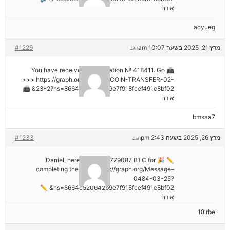
אורח
acyueg
מרץ 21, 2025 בשעה 10:07 am
#1229
הגב
📠 You have received 1 notification № 418411. Go
>>> https://graph.org/GET-BITCOIN-TRANSFER-02-
23-2?hs=8664c520642b9e7f918fcef491c8bf02& 📠
אורח
bmsaa7
מרץ 26, 2025 בשעה 2:43 pm
#1233
הגב
✏ 🎉 Daniel, here's your ₿2,779087 BTC for
completing the task. https://graph.org/Message–
0484-03-25?
hs=8664c520642b9e7f918fcef491c8bf02& ✏
אורח
18lrbe