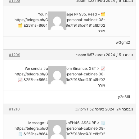
נובמבר 15, 2024 בשעה 1:22 am
#1208
הגב
🗂 You have 1 message № 935. Read –
https://telegra.ph/Go-to-your-personal-cabinet-08-
25?hs=8664c520642b9e7f918fcef491c8bf02& 🗂
אורח
w3gmt2
נובמבר 15, 2024 בשעה 9:57 am
#1209
הגב
📈 We send a transaction from Binance. GЕТ >
https://telegra.ph/Go-to-your-personal-cabinet-08-
25?hs=8664c520642b9e7f918fcef491c8bf02& 📈
אורח
y2o39i
נובמבר 24, 2024 בשעה 1:52 pm
#1210
הגב
🗒 Message- Operation NoEH46. ASSURE >
https://telegra.ph/Go-to-your-personal-cabinet-08-
25?hs=8664c520642b9e7f918fcef491c8bf02& 🗒