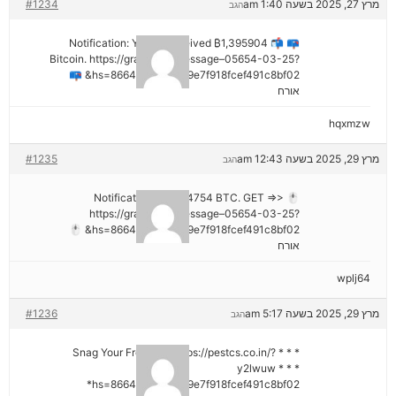
מרץ 27, 2025 בשעה 1:40 am
#1234
הגב
📪 📬 Notification: You've received ₿1,395904
Bitcoin. https://graph.org/Message–05654-03-25?
hs=8664c520642b9e7f918fcef491c8bf02& 📪
אורח
hqxmzw
מרץ 29, 2025 בשעה 12:43 am
#1235
הגב
🖱 Notification; + 1,424754 BTC. GET =>>
https://graph.org/Message–05654-03-25?
hs=8664c520642b9e7f918fcef491c8bf02& 🖱
אורח
wplj64
מרץ 29, 2025 בשעה 5:17 am
#1236
הגב
* * * Snag Your Free Gift: https://pestcs.co.in/?
y2lwuw * * *
hs=8664c520642b9e7f918fcef491c8bf02*