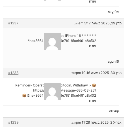
אורח
skyj0c
מרץ 29, 2025 בשעה 5:17 am
#1237
הגב
* * * Claim Free iPhone 16 * * *
hs=8664c520642b9e7f918fcef491c8bf02*
אורח
aguhf6
מרץ 30, 2025 בשעה 10:16 pm
#1238
הגב
📦 Reminder- Operation 1.9598 bitcoin. Withdraw >
https://graph.org/Message–685-03-25?
hs=8664c520642b9e7f918fcef491c8bf02& 📦
אורח
o0xiqi
אפריל 2, 2025 בשעה 11:28 pm
#1239
הגב