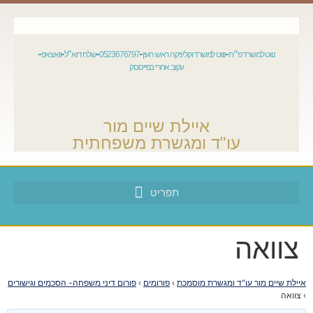
נווט למשרד פ״ת
נווט למשרד וקליניקה ראש העין
0523676797
שלח דוא״ל
וואצאפ
עקוב אחרי בפייסבוק
איילת שיים מור
עו"ד ומגשרת משפחתית
צוואה
איילת שיים מור עו"ד ומגשרת מוסמכת
›
פורומים
›
פורום דיני משפחה- הסכמים וגישורים
›
צוואה