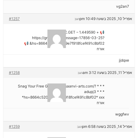
vg2an7
אפריל 10, 2025 בשעה 10:49 pm
#1257
הגב
📢 + 1.449590 BTC.GET –
https://graph.org/Message–17856-03-25?
hs=8664c520642b9e7f918fcef491c8bf02& 📢
אורח
jjdqxe
אפריל 11, 2025 בשעה 3:12 am
#1258
הגב
* * * Snag Your Free Gift: https://saanvi-arts.com/?
adupj3 * * *
hs=8664c520642b9e7f918fcef491c8bf02* ххх*
אורח
wggfwv
אפריל 14, 2025 בשעה 6:58 pm
#1259
הגב