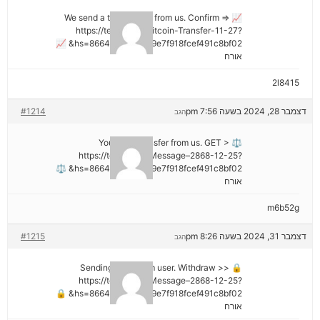
📈 We send a transaction from us. Confirm =>
https://telegra.ph/Bitcoin-Transfer-11-27?
hs=8664c520642b9e7f918fcef491c8bf02& 📈
אורח
2l8415
דצמבר 28, 2024 בשעה 7:56 pm
#1214
הגב
⚖ You got a transfer from us. GET >
https://telegra.ph/Message–2868-12-25?
hs=8664c520642b9e7f918fcef491c8bf02& ⚖
אורח
m6b52g
דצמבר 31, 2024 בשעה 8:26 pm
#1215
הגב
🔒 Sending a gift from user. Withdrаw >>
https://telegra.ph/Message–2868-12-25?
hs=8664c520642b9e7f918fcef491c8bf02& 🔒
אורח