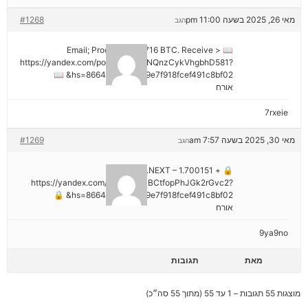
מאי 26, 2025 בשעה 11:00 pm
#1268
הגב
📖 Email; Process 1.913716 BTC. Receive >
https://yandex.com/poll/DCTzwgNQnzCykVhgbhD581?
hs=8664c520642b9e7f918fcef491c8bf02& 📖
אורח
7rxeie
מאי 30, 2025 בשעה 7:57 am
#1269
הגב
🔒 + 1.700151 BTC.NEXT –
https://yandex.com/poll/HsemiBCtfopPhJGk2rGvc2?
hs=8664c520642b9e7f918fcef491c8bf02& 🔒
אורח
9ya9no
מאת
תגובות
מוצגות 55 תגובות – 1 עד 55 (מתוך 55 סה״כ)