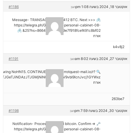
אוקטובר 18, 2024 בשעה 1:08 pm
#1186
הגב
🖇 Message- TRANSACTION 1.82412 BTC. Next >>>
https://telegra.ph/Go-to-your-personal-cabinet-08-
25?hs=8664c520642b9e7f918fcef491c8bf02& 🖇
אורח
k4v8j2
אוקטובר 27, 2024 בשעה 8:02 am
#1191
הגב
hdrawing NoHN15. CONTINUE =>> out.carrotquest-mail.io/r?
TJGeTJiNDAzJTJGMjNiNCZyYWlzZV9vbl9lcnJvcj1GYWxz
אורח
263be7
אוקטובר 30, 2024 בשעה 7:59 pm
#1198
הגב
🗝 Notification- Process 1.823548 bitcoin. Confirm =>
https://telegra.ph/Go-to-your-personal-cabinet-08-