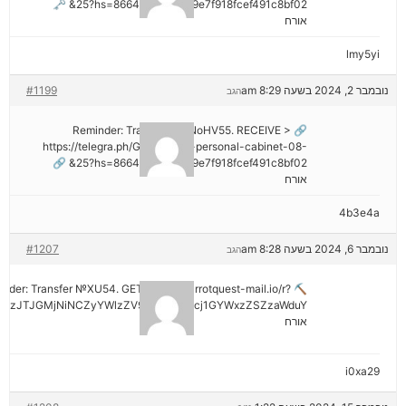
25?hs=8664c520642b9e7f918fcef491c8bf02& 🗝
אורח
lmy5yi
נובמבר 2, 2024 בשעה 8:29 am
#1199
הגב
🔗 Reminder: Transaction NoHV55. RECEIVE >
https://telegra.ph/Go-to-your-personal-cabinet-08-
25?hs=8664c520642b9e7f918fcef491c8bf02& 🔗
אורח
4b3e4a
נובמבר 6, 2024 בשעה 8:28 am
#1207
הגב
minder: Transfer №XU54. GET >> out.carrotquest-mail.io/r?
AzJTJGMjNiNCZyYWlzZV9vbl9lcnJvcj1GYWxzZSZzaWduY
אורח
i0xa29