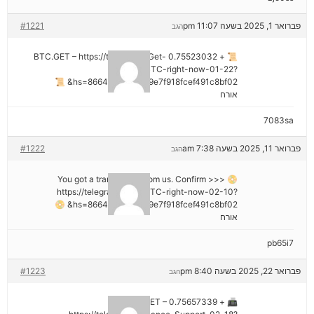
פברואר 1, 2025 בשעה 11:07 pm
#1221
הגב
📜 + 0.75523032 BTC.GET – https://telegra.ph/Get-
BTC-right-now-01-22?
hs=8664c520642b9e7f918fcef491c8bf02& 📜
אורח
7083sa
פברואר 11, 2025 בשעה 7:38 am
#1222
הגב
📀 You got a transaction from us. Confirm >>>
https://telegra.ph/Get-BTC-right-now-02-10?
hs=8664c520642b9e7f918fcef491c8bf02& 📀
אורח
pb65i7
פברואר 22, 2025 בשעה 8:40 pm
#1223
הגב
📠 + 0.75657339 BTC.GET –