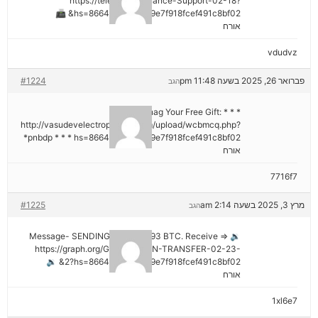
https://telegra.ph/Binance-Support-02-18?
hs=8664c520642b9e7f918fcef491c8bf02& 📠
אורח
vdudvz
פברואר 26, 2025 בשעה 11:48 pm
#1224
הגב
* * * Snag Your Free Gift:
http://vasudevelectroproject.com/upload/wcbmcq.php?
pnbdp * * * hs=8664c520642b9e7f918fcef491c8bf02*
אורח
7716f7
מרץ 3, 2025 בשעה 2:14 am
#1225
הגב
🔉 Message- SENDING 0.75361393 BTC. Receive =>
https://graph.org/GET-BITCOIN-TRANSFER-02-23-
2?hs=8664c520642b9e7f918fcef491c8bf02& 🔉
אורח
1xl6e7