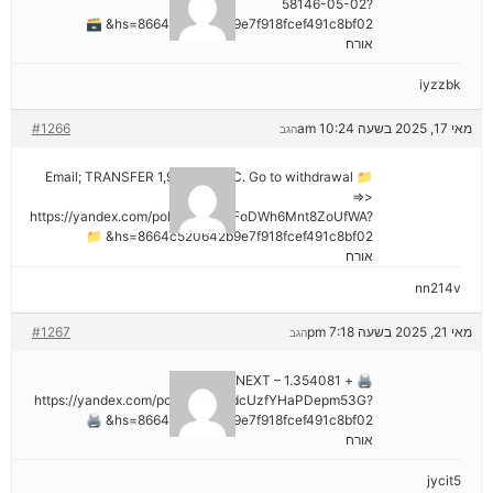
58146-05-02?
hs=8664c520642b9e7f918fcef491c8bf02& 🗃
אורח
iyzzbk
מאי 17, 2025 בשעה 10:24 am
#1266
הגב
📁 Email; TRANSFER 1,988187 BTC. Go to withdrawal
=>>
https://yandex.com/poll/7R6WLNFoDWh6Mnt8ZoUfWA?
hs=8664c520642b9e7f918fcef491c8bf02& 📁
אורח
nn214v
מאי 21, 2025 בשעה 7:18 pm
#1267
הגב
🖨 + 1.354081 BTC.NEXT –
https://yandex.com/poll/Ef2mNddcUzfYHaPDepm53G?
hs=8664c520642b9e7f918fcef491c8bf02& 🖨
אורח
jycit5