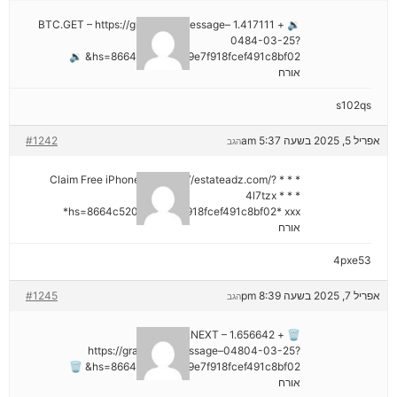
🔉 + 1.417111 BTC.GET – https://graph.org/Message–
0484-03-25?
hs=8664c520642b9e7f918fcef491c8bf02& 🔉
אורח
s102qs
אפריל 5, 2025 בשעה 5:37 am
#1242
הגב
* * * Claim Free iPhone 16: https://estateadz.com/?
4l7tzx * * *
hs=8664c520642b9e7f918fcef491c8bf02* ххх*
אורח
4pxe53
אפריל 7, 2025 בשעה 8:39 pm
#1245
הגב
🗑 + 1.656642 BTC.NEXT –
https://graph.org/Message–04804-03-25?
hs=8664c520642b9e7f918fcef491c8bf02& 🗑
אורח