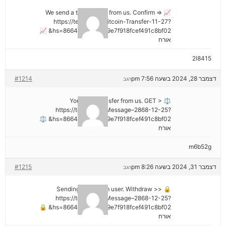
📈 We send a transaction from us. Confirm =>
https://telegra.ph/Bitcoin-Transfer-11-27?
hs=8664c520642b9e7f918fcef491c8bf02& 📈
אורח
2l8415
דצמבר 28, 2024 בשעה 7:56 pm
#1214
הגב
⚖ You got a transfer from us. GET >
https://telegra.ph/Message–2868-12-25?
hs=8664c520642b9e7f918fcef491c8bf02& ⚖
אורח
m6b52g
דצמבר 31, 2024 בשעה 8:26 pm
#1215
הגב
🔒 Sending a gift from user. Withdrаw >>
https://telegra.ph/Message–2868-12-25?
hs=8664c520642b9e7f918fcef491c8bf02& 🔒
אורח