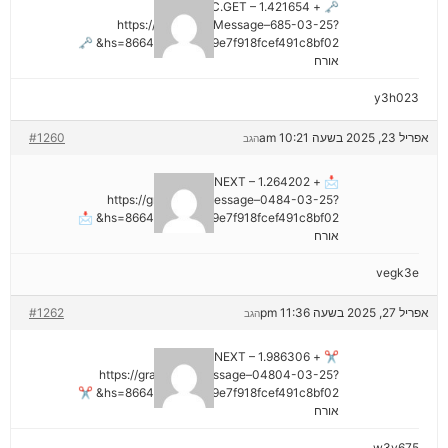
🗝 + 1.421654 BTC.GET –
https://graph.org/Message–685-03-25?
hs=8664c520642b9e7f918fcef491c8bf02& 🗝
אורח
y3h023
אפריל 23, 2025 בשעה 10:21 am
#1260
הגב
📩 + 1.264202 BTC.NEXT –
https://graph.org/Message–0484-03-25?
hs=8664c520642b9e7f918fcef491c8bf02& 📩
אורח
vegk3e
אפריל 27, 2025 בשעה 11:36 pm
#1262
הגב
✂ + 1.986306 BTC.NEXT –
https://graph.org/Message–04804-03-25?
hs=8664c520642b9e7f918fcef491c8bf02& ✂
אורח
w3v675