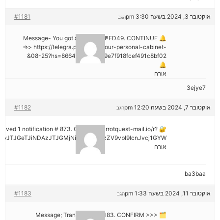
אוקטובר 3, 2024 בשעה 3:30 pm
#1181
הגב
🔔 Message- You got a transfer №FD49. CONTINUE
=>> https://telegra.ph/Go-to-your-personal-cabinet-
08-25?hs=8664c520642b9e7f918fcef491c8bf02&
🔔
אורח
3ejye7
אוקטובר 7, 2024 בשעה 12:20 pm
#1182
הגב
eceived 1 notification # 873. Go > out.carrotquest-mail.io/r?
vJTJGeTJiNDAzJTJGMjNiNCZyYWlzZV9vbl9lcnJvcj1GYW
אורח
ba3baa
אוקטובר 11, 2024 בשעה 1:33 pm
#1183
הגב
🗂 Message; Transaction #KI83. CONFIRM >>>