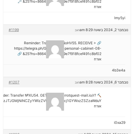
25?hs=8664c520642b9e7f918fcef491c8bf02& 🗝
אורח
lmy5yi
נובמבר 2, 2024 בשעה 8:29 am
#1199
הגב
🔗 Reminder: Transaction NoHV55. RECEIVE >
https://telegra.ph/Go-to-your-personal-cabinet-08-
25?hs=8664c520642b9e7f918fcef491c8bf02& 🔗
אורח
4b3e4a
נובמבר 6, 2024 בשעה 8:28 am
#1207
הגב
minder: Transfer №XU54. GET >> out.carrotquest-mail.io/r?
AzJTJGMjNiNCZyYWlzZV9vbl9lcnJvcj1GYWxzZSZzaWduY
אורח
i0xa29