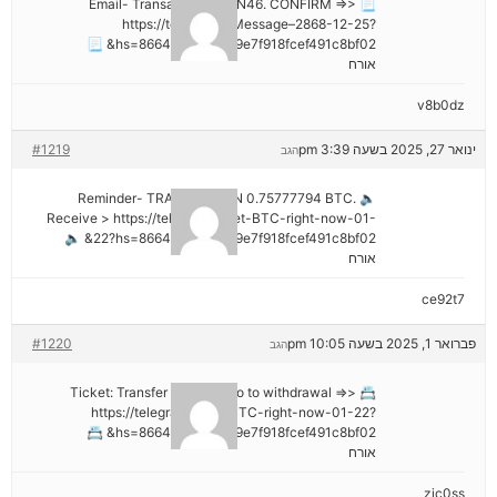
📃 Email- Transaction NoGN46. CONFIRM =>>
https://telegra.ph/Message–2868-12-25?
hs=8664c520642b9e7f918fcef491c8bf02& 📃
אורח
v8b0dz
ינואר 27, 2025 בשעה 3:39 pm
#1219
הגב
🔈 Reminder- TRANSACTION 0.75777794 BTC.
Receive > https://telegra.ph/Get-BTC-right-now-01-
22?hs=8664c520642b9e7f918fcef491c8bf02& 🔈
אורח
ce92t7
פברואר 1, 2025 בשעה 10:05 pm
#1220
הגב
📇 Ticket: Transfer №NB26. Go to withdrawal =>>
https://telegra.ph/Get-BTC-right-now-01-22?
hs=8664c520642b9e7f918fcef491c8bf02& 📇
אורח
zjc0ss