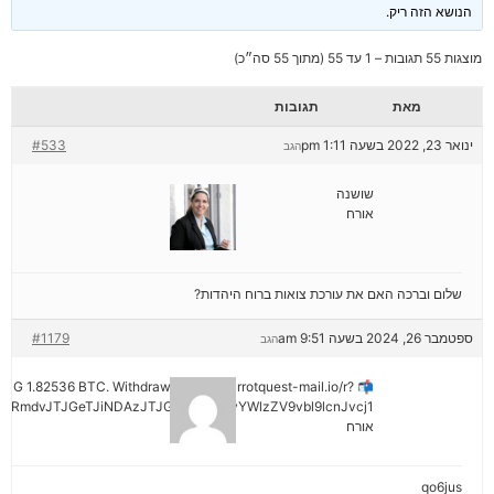
הנושא הזה ריק.
מוצגות 55 תגובות – 1 עד 55 (מתוך 55 סה״כ)
מאת
תגובות
ינואר 23, 2022 בשעה 1:11 pm
#533
הגב
שושנה
אורח
שלום וברכה האם את עורכת צואות ברוח היהדות?
ספטמבר 26, 2024 בשעה 9:51 am
#1179
הגב
ENDING 1.82536 BTC. Withdraw =>> out.carrotquest-mail.io/r?
yRmdvJTJGeTJiNDAzJTJGMjNiNCZyYWlzZV9vbl9lcnJvcj1
אורח
qo6jus