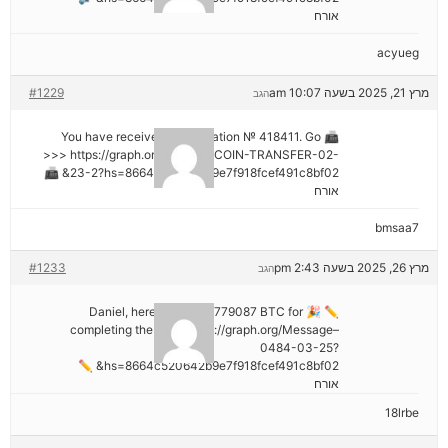
אורח
acyueg
מרץ 21, 2025 בשעה 10:07 am
#1229
הגב
📠 You have received 1 notification № 418411. Go
>>> https://graph.org/GET-BITCOIN-TRANSFER-02-
23-2?hs=8664c520642b9e7f918fcef491c8bf02& 📠
אורח
bmsaa7
מרץ 26, 2025 בשעה 2:43 pm
#1233
הגב
✏ 🎉 Daniel, here's your ₿2,779087 BTC for
completing the task. https://graph.org/Message–
0484-03-25?
hs=8664c520642b9e7f918fcef491c8bf02& ✏
אורח
18lrbe