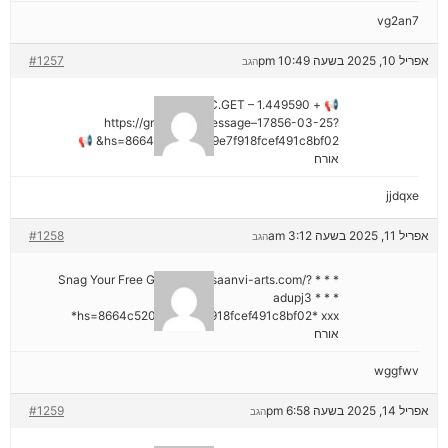
vg2an7
אפריל 10, 2025 בשעה 10:49 pm
#1257
הגב
📢 + 1.449590 BTC.GET –
https://graph.org/Message–17856-03-25?
hs=8664c520642b9e7f918fcef491c8bf02& 📢
אורח
jjdqxe
אפריל 11, 2025 בשעה 3:12 am
#1258
הגב
* * * Snag Your Free Gift: https://saanvi-arts.com/?
adupj3 * * *
hs=8664c520642b9e7f918fcef491c8bf02* ххх*
אורח
wggfwv
אפריל 14, 2025 בשעה 6:58 pm
#1259
הגב