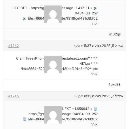
🔉 + 1.417111 BTC.GET – https://graph.org/Message–
0484-03-25?
hs=8664c520642b9e7f918fcef491c8bf02& 🔉
אורח
s102qs
אפריל 5, 2025 בשעה 5:37 am
#1242
הגב
* * * Claim Free iPhone 16: https://estateadz.com/?
4l7tzx * * *
hs=8664c520642b9e7f918fcef491c8bf02* ххх*
אורח
4pxe53
אפריל 7, 2025 בשעה 8:39 pm
#1245
הגב
🗑 + 1.656642 BTC.NEXT –
https://graph.org/Message–04804-03-25?
hs=8664c520642b9e7f918fcef491c8bf02& 🗑
אורח