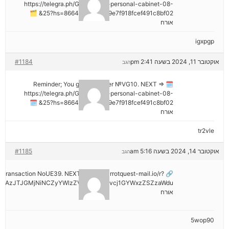
https://telegra.ph/Go-to-your-personal-cabinet-08-
25?hs=8664c520642b9e7f918fcef491c8bf02& 🗂
אורח
igxpgp
אוקטובר 11, 2024 בשעה 2:41 pm
#1184
הגב
🗓 Reminder; You got a transfer №VG10. NEXT =>
https://telegra.ph/Go-to-your-personal-cabinet-08-
25?hs=8664c520642b9e7f918fcef491c8bf02& 🗓
אורח
tr2vle
אוקטובר 14, 2024 בשעה 5:16 am
#1185
הגב
ail: Transaction NoUE39. NEXT >> out.carrotquest-mail.io/r?
NDAzJTJGMjNiNCZyYWlzZV9vbl9lcnJvcj1GYWxzZSZzaWdu
אורח
5wop90