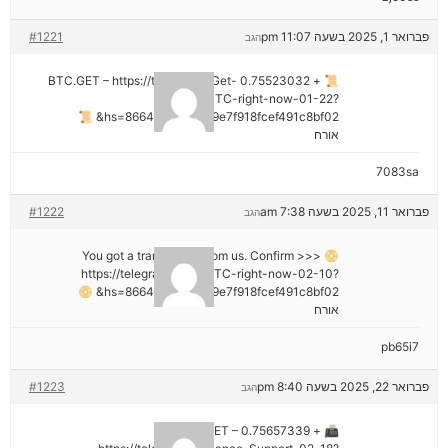
פברואר 1, 2025 בשעה 11:07 pm
#1221
הגב
📜 + 0.75523032 BTC.GET – https://telegra.ph/Get-
BTC-right-now-01-22?
hs=8664c520642b9e7f918fcef491c8bf02& 📜
אורח
7083sa
פברואר 11, 2025 בשעה 7:38 am
#1222
הגב
📀 You got a transaction from us. Confirm >>>
https://telegra.ph/Get-BTC-right-now-02-10?
hs=8664c520642b9e7f918fcef491c8bf02& 📀
אורח
pb65i7
פברואר 22, 2025 בשעה 8:40 pm
#1223
הגב
📠 + 0.75657339 BTC.GET –