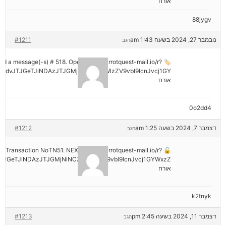
אורח
88jygv
נובמבר 27, 2024 בשעה 1:43 am
#1211
הגב
ived a message(-s) # 518. Open > out.carrotquest-mail.io/r?
mdvJTJGeTJiNDAzJTJGMjNiNCZyYWlzZV9vbl9lcnJvcj1GY
אורח
0o2dd4
דצמבר 7, 2024 בשעה 1:25 am
#1212
הגב
tion: Transaction NoTN51. NEXT => out.carrotquest-mail.io/r?
JGeTJiNDAzJTJGMjNiNCZyYWlzZV9vbl9lcnJvcj1GYWxzZ
אורח
k2tnyk
דצמבר 11, 2024 בשעה 2:45 pm
#1213
הגב