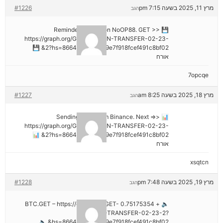
מרץ 11, 2025 בשעה 7:15 pm
#1226
הגב
💾 Reminder: Operation NoOP88. GET >>
https://graph.org/GET-BITCOIN-TRANSFER-02-23-
2?hs=8664c520642b9e7f918fcef491c8bf02& 💾
אורח
7opcqe
מרץ 18, 2025 בשעה 8:25 am
#1227
הגב
📊 Sending a gift from Binance. Next =>>
https://graph.org/GET-BITCOIN-TRANSFER-02-23-
2?hs=8664c520642b9e7f918fcef491c8bf02& 📊
אורח
xsqtcn
מרץ 19, 2025 בשעה 7:48 pm
#1228
הגב
🔈 + 0.75175354 BTC.GET – https://graph.org/GET-
BITCOIN-TRANSFER-02-23-2?
hs=8664c520642b9e7f918fcef491c8bf02& 🔈