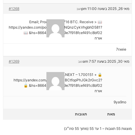
מאי 26, 2025 בשעה 11:00 pm
#1268
הגב
📖 Email; Process 1.913716 BTC. Receive >
https://yandex.com/poll/DCTzwgNQnzCykVhgbhD581?
hs=8664c520642b9e7f918fcef491c8bf02& 📖
אורח
7rxeie
מאי 30, 2025 בשעה 7:57 am
#1269
הגב
🔒 + 1.700151 BTC.NEXT –
https://yandex.com/poll/HsemiBCtfopPhJGk2rGvc2?
hs=8664c520642b9e7f918fcef491c8bf02& 🔒
אורח
9ya9no
מאת
תגובות
מוצגות 55 תגובות – 1 עד 55 (מתוך 55 סה״כ)