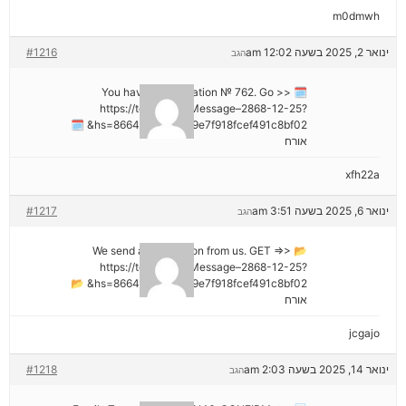
m0dmwh
ינואר 2, 2025 בשעה 12:02 am
#1216
הגב
🗓 You have a notification № 762. Go >>
https://telegra.ph/Message–2868-12-25?
hs=8664c520642b9e7f918fcef491c8bf02& 🗓
אורח
xfh22a
ינואר 6, 2025 בשעה 3:51 am
#1217
הגב
📂 We send a transaction from us. GET =>>
https://telegra.ph/Message–2868-12-25?
hs=8664c520642b9e7f918fcef491c8bf02& 📂
אורח
jcgajo
ינואר 14, 2025 בשעה 2:03 am
#1218
הגב