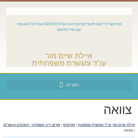
נווט למשרד פ״ת
נווט למשרד וקליניקה ראש העין
0523676797
שלח דוא״ל
וואצאפ
עקוב אחרי בפייסבוק
איילת שיים מור
עו"ד ומגשרת משפחתית
צוואה
איילת שיים מור עו"ד ומגשרת מוסמכת
›
פורומים
›
פורום דיני משפחה- הסכמים וגישורים
›
צוואה