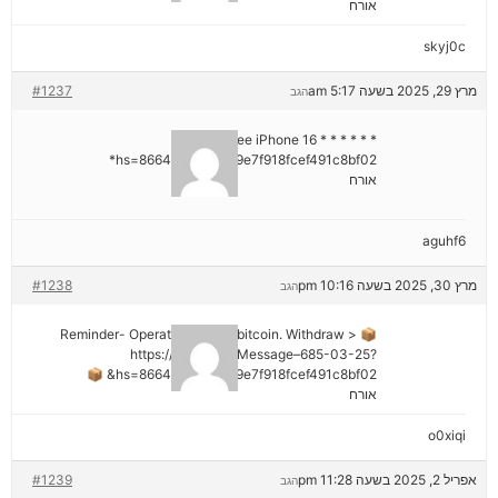
אורח
skyj0c
מרץ 29, 2025 בשעה 5:17 am
#1237
הגב
* * * Claim Free iPhone 16 * * *
hs=8664c520642b9e7f918fcef491c8bf02*
אורח
aguhf6
מרץ 30, 2025 בשעה 10:16 pm
#1238
הגב
📦 Reminder- Operation 1.9598 bitcoin. Withdraw >
https://graph.org/Message–685-03-25?
hs=8664c520642b9e7f918fcef491c8bf02& 📦
אורח
o0xiqi
אפריל 2, 2025 בשעה 11:28 pm
#1239
הגב