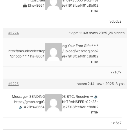
https://telegra.ph/Binance-Support-02-18?
hs=8664c520642b9e7f918fcef491c8bf02& 📠
אורח
vdudvz
פברואר 26, 2025 בשעה 11:48 pm
#1224
הגב
* * * Snag Your Free Gift:
http://vasudevelectroproject.com/upload/wcbmcq.php?
pnbdp * * * hs=8664c520642b9e7f918fcef491c8bf02*
אורח
7716f7
מרץ 3, 2025 בשעה 2:14 am
#1225
הגב
🔉 Message- SENDING 0.75361393 BTC. Receive =>
https://graph.org/GET-BITCOIN-TRANSFER-02-23-
2?hs=8664c520642b9e7f918fcef491c8bf02& 🔉
אורח
1xl6e7