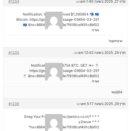
מרץ 27, 2025 בשעה 1:40 am
#1234
הגב
📪 📬 Notification: You've received ₿1,395904
Bitcoin. https://graph.org/Message–05654-03-25?
hs=8664c520642b9e7f918fcef491c8bf02& 📪
אורח
hqxmzw
מרץ 29, 2025 בשעה 12:43 am
#1235
הגב
🖱 Notification; + 1,424754 BTC. GET =>>
https://graph.org/Message–05654-03-25?
hs=8664c520642b9e7f918fcef491c8bf02& 🖱
אורח
wplj64
מרץ 29, 2025 בשעה 5:17 am
#1236
הגב
* * * Snag Your Free Gift: https://pestcs.co.in/?
y2lwuw * * *
hs=8664c520642b9e7f918fcef491c8bf02*