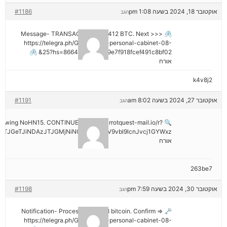
אוקטובר 18, 2024 בשעה 1:08 pm
#1186
הגב
🖇 Message- TRANSACTION 1.82412 BTC. Next >>>
https://telegra.ph/Go-to-your-personal-cabinet-08-
25?hs=8664c520642b9e7f918fcef491c8bf02& 🖇
אורח
k4v8j2
אוקטובר 27, 2024 בשעה 8:02 am
#1191
הגב
hdrawing NoHN15. CONTINUE =>> out.carrotquest-mail.io/r?
TJGeTJiNDAzJTJGMjNiNCZyYWlzZV9vbl9lcnJvcj1GYWxz
אורח
263be7
אוקטובר 30, 2024 בשעה 7:59 pm
#1198
הגב
🗝 Notification- Process 1.823548 bitcoin. Confirm =>
https://telegra.ph/Go-to-your-personal-cabinet-08-