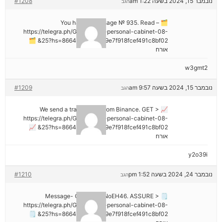
נובמבר 15, 2024 בשעה 1:22 am
#1208
הגב
🗂 You have 1 message № 935. Read –
https://telegra.ph/Go-to-your-personal-cabinet-08-
25?hs=8664c520642b9e7f918fcef491c8bf02& 🗂
אורח
w3gmt2
נובמבר 15, 2024 בשעה 9:57 am
#1209
הגב
📈 We send a transaction from Binance. GЕТ >
https://telegra.ph/Go-to-your-personal-cabinet-08-
25?hs=8664c520642b9e7f918fcef491c8bf02& 📈
אורח
y2o39i
נובמבר 24, 2024 בשעה 1:52 pm
#1210
הגב
🗒 Message- Operation NoEH46. ASSURE >
https://telegra.ph/Go-to-your-personal-cabinet-08-
25?hs=8664c520642b9e7f918fcef491c8bf02& 🗒