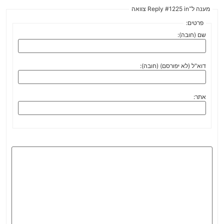
מענה ל־Reply #1225 in צוואה
פרטים:
שם (חובה):
דוא"ל (לא יפורסם) (חובה):
אתר: