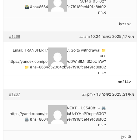
58146-05-02?
hs=8664c520642b9e7f918fcef491c8bf02& 🗃
אורח
iyzzbk
מאי 17, 2025 בשעה 10:24 am
#1266
הגב
📁 Email; TRANSFER 1,988187 BTC. Go to withdrawal
=>>
https://yandex.com/poll/7R6WLNFoDWh6Mnt8ZoUfWA?
hs=8664c520642b9e7f918fcef491c8bf02& 📁
אורח
nn214v
מאי 21, 2025 בשעה 7:18 pm
#1267
הגב
🖨 + 1.354081 BTC.NEXT –
https://yandex.com/poll/Ef2mNddcUzfYHaPDepm53G?
hs=8664c520642b9e7f918fcef491c8bf02& 🖨
אורח
jycit5