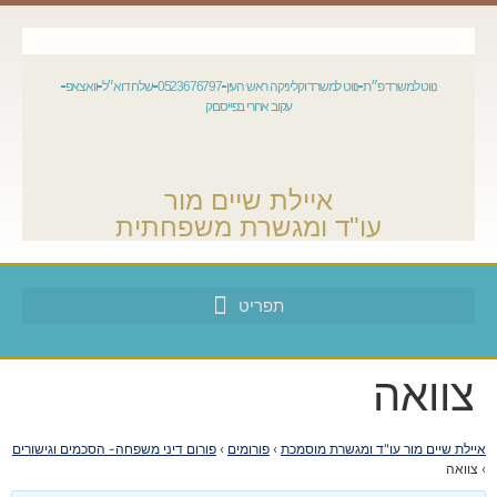
נווט למשרד פ״ת
נווט למשרד וקליניקה ראש העין
0523676797
שלח דוא״ל
וואצאפ
עקוב אחרי בפייסבוק
איילת שיים מור
עו"ד ומגשרת משפחתית
צוואה
איילת שיים מור עו"ד ומגשרת מוסמכת
›
פורומים
›
פורום דיני משפחה- הסכמים וגישורים
›
צוואה