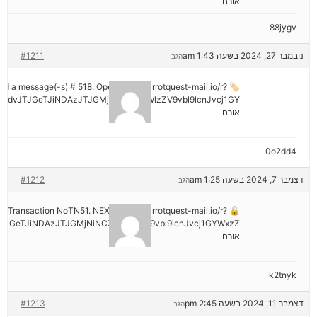
אורח
88jygv
נובמבר 27, 2024 בשעה 1:43 am
#1211
הגב
ived a message(-s) # 518. Open > out.carrotquest-mail.io/r?
mdvJTJGeTJiNDAzJTJGMjNiNCZyYWlzZV9vbl9lcnJvcj1GY
אורח
0o2dd4
דצמבר 7, 2024 בשעה 1:25 am
#1212
הגב
tion: Transaction NoTN51. NEXT => out.carrotquest-mail.io/r?
JGeTJiNDAzJTJGMjNiNCZyYWlzZV9vbl9lcnJvcj1GYWxzZ
אורח
k2tnyk
דצמבר 11, 2024 בשעה 2:45 pm
#1213
הגב