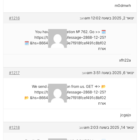
m0dmwh
ינואר 2, 2025 בשעה 12:02 am
#1216
הגב
🗓 You have a notification № 762. Go >>
https://telegra.ph/Message–2868-12-25?
hs=8664c520642b9e7f918fcef491c8bf02& 🗓
אורח
xfh22a
ינואר 6, 2025 בשעה 3:51 am
#1217
הגב
📂 We send a transaction from us. GET =>>
https://telegra.ph/Message–2868-12-25?
hs=8664c520642b9e7f918fcef491c8bf02& 📂
אורח
jcgajo
ינואר 14, 2025 בשעה 2:03 am
#1218
הגב