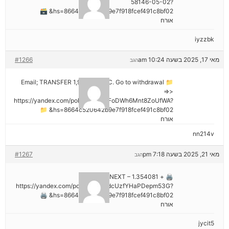
58146-05-02?
hs=8664c520642b9e7f918fcef491c8bf02& 🗃
אורח
iyzzbk
מאי 17, 2025 בשעה 10:24 am
#1266
הגב
📁 Email; TRANSFER 1,988187 BTC. Go to withdrawal
=>>
https://yandex.com/poll/7R6WLNFoDWh6Mnt8ZoUfWA?
hs=8664c520642b9e7f918fcef491c8bf02& 📁
אורח
nn214v
מאי 21, 2025 בשעה 7:18 pm
#1267
הגב
🖨 + 1.354081 BTC.NEXT –
https://yandex.com/poll/Ef2mNddcUzfYHaPDepm53G?
hs=8664c520642b9e7f918fcef491c8bf02& 🖨
אורח
jycit5