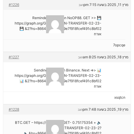
מרץ 11, 2025 בשעה 7:15 pm
#1226
הגב
💾 Reminder: Operation NoOP88. GET >>
https://graph.org/GET-BITCOIN-TRANSFER-02-23-
2?hs=8664c520642b9e7f918fcef491c8bf02& 💾
אורח
7opcqe
מרץ 18, 2025 בשעה 8:25 am
#1227
הגב
📊 Sending a gift from Binance. Next =>>
https://graph.org/GET-BITCOIN-TRANSFER-02-23-
2?hs=8664c520642b9e7f918fcef491c8bf02& 📊
אורח
xsqtcn
מרץ 19, 2025 בשעה 7:48 pm
#1228
הגב
🔈 + 0.75175354 BTC.GET – https://graph.org/GET-
BITCOIN-TRANSFER-02-23-2?
hs=8664c520642b9e7f918fcef491c8bf02& 🔈