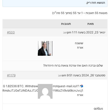
הנושא הזה ריק.
מוצגות 55 תגובות – 1 עד 55 (מתוך 55 סה״כ)
מאת
תגובות
ינואר 23, 2022 בשעה 1:11 pm
#533
הגב
שושנה
אורח
שלום וברכה האם את עורכת צואות ברוח היהדות?
ספטמבר 26, 2024 בשעה 9:51 am
#1179
הגב
ENDING 1.82536 BTC. Withdraw =>> out.carrotquest-mail.io/r?
yRmdvJTJGeTJiNDAzJTJGMjNiNCZyYWlzZV9vbl9lcnJvcj1
אורח
qo6jus