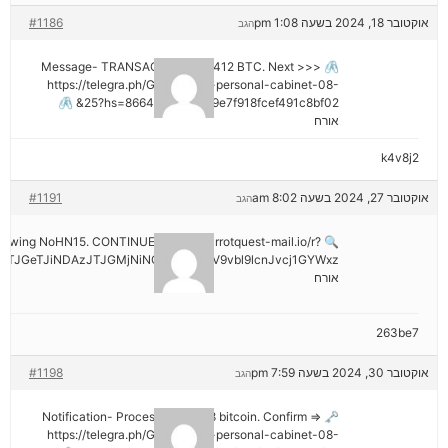
אוקטובר 18, 2024 בשעה 1:08 pm
#1186
הגב
🖇 Message- TRANSACTION 1.82412 BTC. Next >>>
https://telegra.ph/Go-to-your-personal-cabinet-08-
25?hs=8664c520642b9e7f918fcef491c8bf02& 🖇
אורח
k4v8j2
אוקטובר 27, 2024 בשעה 8:02 am
#1191
הגב
hdrawing NoHN15. CONTINUE =>> out.carrotquest-mail.io/r?
TJGeTJiNDAzJTJGMjNiNCZyYWlzZV9vbl9lcnJvcj1GYWxz
אורח
263be7
אוקטובר 30, 2024 בשעה 7:59 pm
#1198
הגב
🗝 Notification- Process 1.823548 bitcoin. Confirm =>
https://telegra.ph/Go-to-your-personal-cabinet-08-