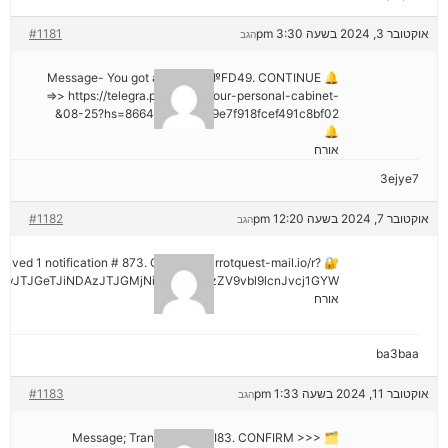
אוקטובר 3, 2024 בשעה 3:30 pm
#1181
הגב
🔔 Message- You got a transfer №FD49. CONTINUE
=>> https://telegra.ph/Go-to-your-personal-cabinet-
08-25?hs=8664c520642b9e7f918fcef491c8bf02&
🔔
אורח
3ejye7
אוקטובר 7, 2024 בשעה 12:20 pm
#1182
הגב
eceived 1 notification # 873. Go > out.carrotquest-mail.io/r?
vJTJGeTJiNDAzJTJGMjNiNCZyYWlzZV9vbl9lcnJvcj1GYW
אורח
ba3baa
אוקטובר 11, 2024 בשעה 1:33 pm
#1183
הגב
🗂 Message; Transaction #KI83. CONFIRM >>>