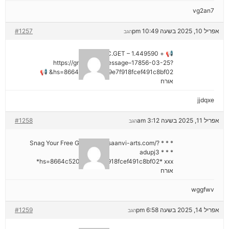
vg2an7
אפריל 10, 2025 בשעה 10:49 pm
#1257
הגב
📢 + 1.449590 BTC.GET –
https://graph.org/Message–17856-03-25?
hs=8664c520642b9e7f918fcef491c8bf02& 📢
אורח
jjdqxe
אפריל 11, 2025 בשעה 3:12 am
#1258
הגב
* * * Snag Your Free Gift: https://saanvi-arts.com/?
adupj3 * * *
hs=8664c520642b9e7f918fcef491c8bf02* ххх*
אורח
wggfwv
אפריל 14, 2025 בשעה 6:58 pm
#1259
הגב