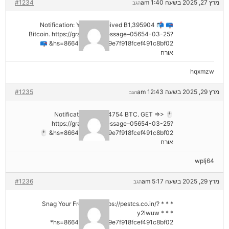
מרץ 27, 2025 בשעה 1:40 am
#1234
הגב
📪 📬 Notification: You've received ₿1,395904
Bitcoin. https://graph.org/Message–05654-03-25?
hs=8664c520642b9e7f918fcef491c8bf02& 📪
אורח
hqxmzw
מרץ 29, 2025 בשעה 12:43 am
#1235
הגב
🖱 Notification; + 1,424754 BTC. GET =>>
https://graph.org/Message–05654-03-25?
hs=8664c520642b9e7f918fcef491c8bf02& 🖱
אורח
wplj64
מרץ 29, 2025 בשעה 5:17 am
#1236
הגב
* * * Snag Your Free Gift: https://pestcs.co.in/?
y2lwuw * * *
hs=8664c520642b9e7f918fcef491c8bf02*