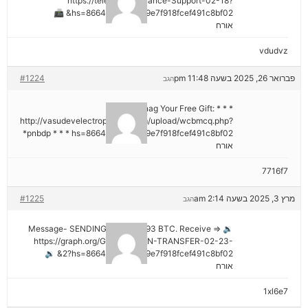
https://telegra.ph/Binance-Support-02-18?
hs=8664c520642b9e7f918fcef491c8bf02& 📠
אורח
vdudvz
פברואר 26, 2025 בשעה 11:48 pm
#1224
הגב
* * * Snag Your Free Gift:
http://vasudevelectroproject.com/upload/wcbmcq.php?
pnbdp * * * hs=8664c520642b9e7f918fcef491c8bf02*
אורח
7716f7
מרץ 3, 2025 בשעה 2:14 am
#1225
הגב
🔉 Message- SENDING 0.75361393 BTC. Receive =>
https://graph.org/GET-BITCOIN-TRANSFER-02-23-
2?hs=8664c520642b9e7f918fcef491c8bf02& 🔉
אורח
1xl6e7