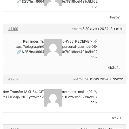
25?hs=8664c520642b9e7f918fcef491c8bf02& 🗝
אורח
lmy5yi
נובמבר 2, 2024 בשעה 8:29 am
#1199
הגב
🔗 Reminder: Transaction NoHV55. RECEIVE >
https://telegra.ph/Go-to-your-personal-cabinet-08-
25?hs=8664c520642b9e7f918fcef491c8bf02& 🔗
אורח
4b3e4a
נובמבר 6, 2024 בשעה 8:28 am
#1207
הגב
minder: Transfer №XU54. GET >> out.carrotquest-mail.io/r?
AzJTJGMjNiNCZyYWlzZV9vbl9lcnJvcj1GYWxzZSZzaWduY
אורח
i0xa29