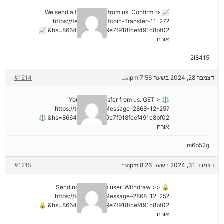
📈 We send a transaction from us. Confirm =>
https://telegra.ph/Bitcoin-Transfer-11-27?
hs=8664c520642b9e7f918fcef491c8bf02& 📈
אורח
2l8415
דצמבר 28, 2024 בשעה 7:56 pm
#1214
הגב
⚖ You got a transfer from us. GET >
https://telegra.ph/Message–2868-12-25?
hs=8664c520642b9e7f918fcef491c8bf02& ⚖
אורח
m6b52g
דצמבר 31, 2024 בשעה 8:26 pm
#1215
הגב
🔒 Sending a gift from user. Withdrаw >>
https://telegra.ph/Message–2868-12-25?
hs=8664c520642b9e7f918fcef491c8bf02& 🔒
אורח