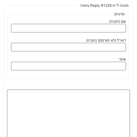
מענה ל־Reply #1226 in צוואה
פרטים:
שם (חובה):
דוא"ל (לא יפורסם) (חובה):
אתר: