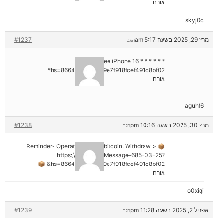
אורח
skyj0c
מרץ 29, 2025 בשעה 5:17 am
#1237
הגב
* * * Claim Free iPhone 16 * * *
hs=8664c520642b9e7f918fcef491c8bf02*
אורח
aguhf6
מרץ 30, 2025 בשעה 10:16 pm
#1238
הגב
📦 Reminder- Operation 1.9598 bitcoin. Withdraw >
https://graph.org/Message–685-03-25?
hs=8664c520642b9e7f918fcef491c8bf02& 📦
אורח
o0xiqi
אפריל 2, 2025 בשעה 11:28 pm
#1239
הגב