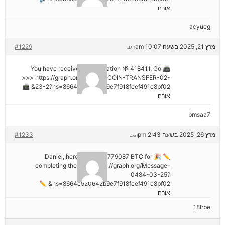
אורח
acyueg
מרץ 21, 2025 בשעה 10:07 am
#1229
הגב
📠 You have received 1 notification № 418411. Go
>>> https://graph.org/GET-BITCOIN-TRANSFER-02-
23-2?hs=8664c520642b9e7f918fcef491c8bf02& 📠
אורח
bmsaa7
מרץ 26, 2025 בשעה 2:43 pm
#1233
הגב
✏ 🎉 Daniel, here's your ₿2,779087 BTC for
completing the task. https://graph.org/Message–
0484-03-25?
hs=8664c520642b9e7f918fcef491c8bf02& ✏
אורח
18lrbe