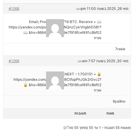
מאי 26, 2025 בשעה 11:00 pm
#1268
הגב
📖 Email; Process 1.913716 BTC. Receive >
https://yandex.com/poll/DCTzwgNQnzCykVhgbhD581?
hs=8664c520642b9e7f918fcef491c8bf02& 📖
אורח
7rxeie
מאי 30, 2025 בשעה 7:57 am
#1269
הגב
🔒 + 1.700151 BTC.NEXT –
https://yandex.com/poll/HsemiBCtfopPhJGk2rGvc2?
hs=8664c520642b9e7f918fcef491c8bf02& 🔒
אורח
9ya9no
מאת
תגובות
מוצגות 55 תגובות – 1 עד 55 (מתוך 55 סה״כ)