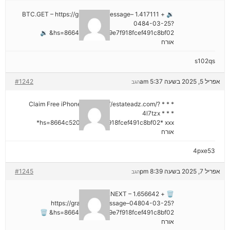
🔉 + 1.417111 BTC.GET – https://graph.org/Message–
0484-03-25?
hs=8664c520642b9e7f918fcef491c8bf02& 🔉
אורח
s102qs
אפריל 5, 2025 בשעה 5:37 am
#1242
הגב
* * * Claim Free iPhone 16: https://estateadz.com/?
4l7tzx * * *
hs=8664c520642b9e7f918fcef491c8bf02* ххх*
אורח
4pxe53
אפריל 7, 2025 בשעה 8:39 pm
#1245
הגב
🗑 + 1.656642 BTC.NEXT –
https://graph.org/Message–04804-03-25?
hs=8664c520642b9e7f918fcef491c8bf02& 🗑
אורח