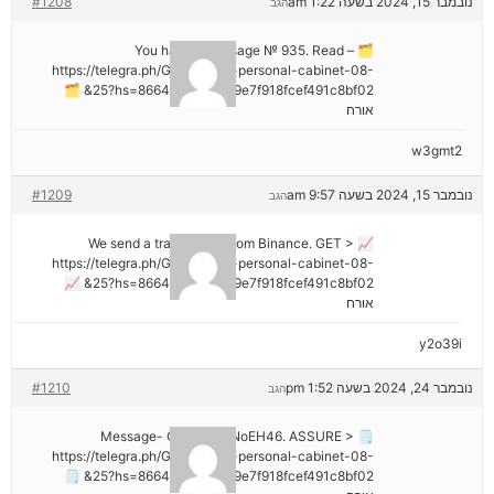
נובמבר 15, 2024 בשעה 1:22 am
#1208
הגב
🗂 You have 1 message № 935. Read –
https://telegra.ph/Go-to-your-personal-cabinet-08-
25?hs=8664c520642b9e7f918fcef491c8bf02& 🗂
אורח
w3gmt2
נובמבר 15, 2024 בשעה 9:57 am
#1209
הגב
📈 We send a transaction from Binance. GЕТ >
https://telegra.ph/Go-to-your-personal-cabinet-08-
25?hs=8664c520642b9e7f918fcef491c8bf02& 📈
אורח
y2o39i
נובמבר 24, 2024 בשעה 1:52 pm
#1210
הגב
🗒 Message- Operation NoEH46. ASSURE >
https://telegra.ph/Go-to-your-personal-cabinet-08-
25?hs=8664c520642b9e7f918fcef491c8bf02& 🗒