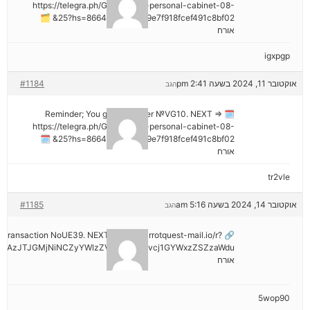
https://telegra.ph/Go-to-your-personal-cabinet-08-
25?hs=8664c520642b9e7f918fcef491c8bf02& 🗂
אורח
igxpgp
אוקטובר 11, 2024 בשעה 2:41 pm
#1184
הגב
🗓 Reminder; You got a transfer №VG10. NEXT =>
https://telegra.ph/Go-to-your-personal-cabinet-08-
25?hs=8664c520642b9e7f918fcef491c8bf02& 🗓
אורח
tr2vle
אוקטובר 14, 2024 בשעה 5:16 am
#1185
הגב
ail: Transaction NoUE39. NEXT >> out.carrotquest-mail.io/r?
NDAzJTJGMjNiNCZyYWlzZV9vbl9lcnJvcj1GYWxzZSZzaWdu
אורח
5wop90