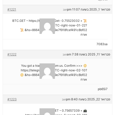
פברואר 1, 2025 בשעה 11:07 pm
#1221
הגב
📜 + 0.75523032 BTC.GET – https://telegra.ph/Get-
BTC-right-now-01-22?
hs=8664c520642b9e7f918fcef491c8bf02& 📜
אורח
7083sa
פברואר 11, 2025 בשעה 7:38 am
#1222
הגב
📀 You got a transaction from us. Confirm >>>
https://telegra.ph/Get-BTC-right-now-02-10?
hs=8664c520642b9e7f918fcef491c8bf02& 📀
אורח
pb65i7
פברואר 22, 2025 בשעה 8:40 pm
#1223
הגב
📠 + 0.75657339 BTC.GET –