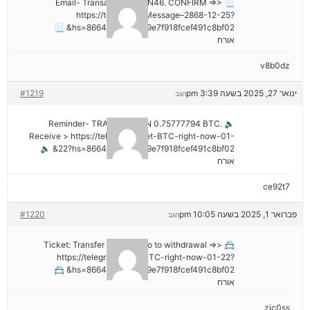
📃 Email- Transaction NoGN46. CONFIRM =>>
https://telegra.ph/Message–2868-12-25?
hs=8664c520642b9e7f918fcef491c8bf02& 📃
אורח
v8b0dz
ינואר 27, 2025 בשעה 3:39 pm
#1219
הגב
🔈 Reminder- TRANSACTION 0.75777794 BTC.
Receive > https://telegra.ph/Get-BTC-right-now-01-
22?hs=8664c520642b9e7f918fcef491c8bf02& 🔈
אורח
ce92t7
פברואר 1, 2025 בשעה 10:05 pm
#1220
הגב
📇 Ticket: Transfer №NB26. Go to withdrawal =>>
https://telegra.ph/Get-BTC-right-now-01-22?
hs=8664c520642b9e7f918fcef491c8bf02& 📇
אורח
zjc0ss