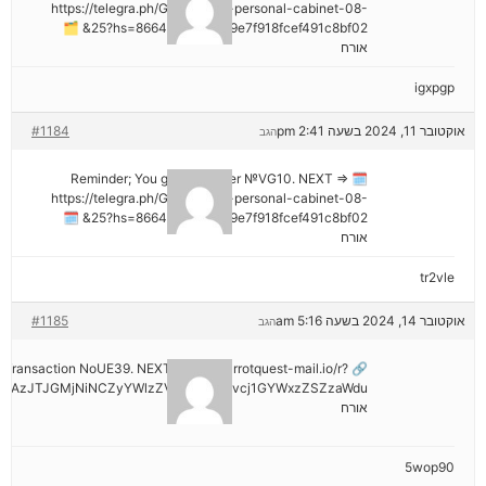
https://telegra.ph/Go-to-your-personal-cabinet-08-
25?hs=8664c520642b9e7f918fcef491c8bf02& 🗂
אורח
igxpgp
אוקטובר 11, 2024 בשעה 2:41 pm
#1184
הגב
🗓 Reminder; You got a transfer №VG10. NEXT =>
https://telegra.ph/Go-to-your-personal-cabinet-08-
25?hs=8664c520642b9e7f918fcef491c8bf02& 🗓
אורח
tr2vle
אוקטובר 14, 2024 בשעה 5:16 am
#1185
הגב
ail: Transaction NoUE39. NEXT >> out.carrotquest-mail.io/r?
NDAzJTJGMjNiNCZyYWlzZV9vbl9lcnJvcj1GYWxzZSZzaWdu
אורח
5wop90