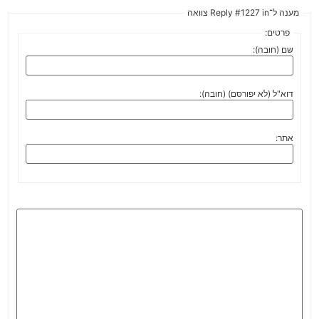
מענה ל־Reply #1227 in צוואה
פרטים:
שם (חובה):
דוא"ל (לא יפורסם) (חובה):
אתר: