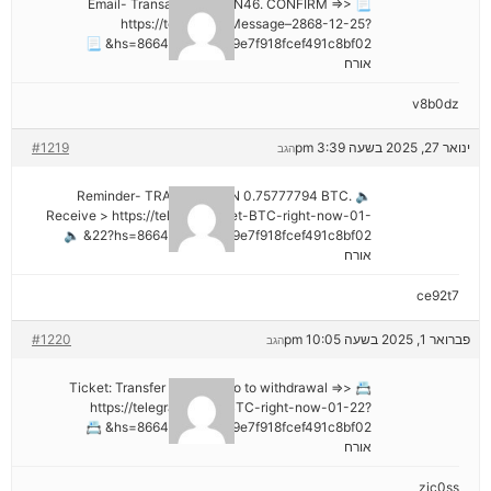
📃 Email- Transaction NoGN46. CONFIRM =>>
https://telegra.ph/Message–2868-12-25?
hs=8664c520642b9e7f918fcef491c8bf02& 📃
אורח
v8b0dz
ינואר 27, 2025 בשעה 3:39 pm
#1219
הגב
🔈 Reminder- TRANSACTION 0.75777794 BTC.
Receive > https://telegra.ph/Get-BTC-right-now-01-
22?hs=8664c520642b9e7f918fcef491c8bf02& 🔈
אורח
ce92t7
פברואר 1, 2025 בשעה 10:05 pm
#1220
הגב
📇 Ticket: Transfer №NB26. Go to withdrawal =>>
https://telegra.ph/Get-BTC-right-now-01-22?
hs=8664c520642b9e7f918fcef491c8bf02& 📇
אורח
zjc0ss