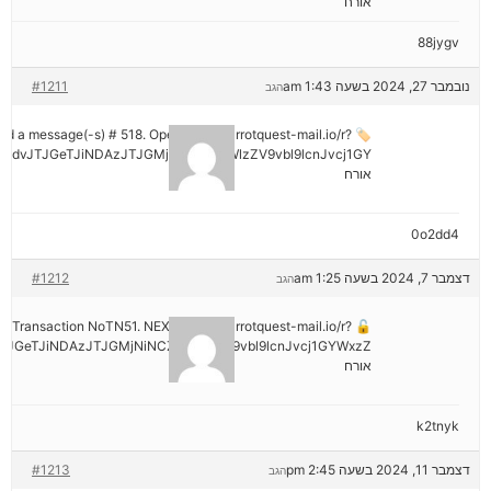
אורח
88jygv
נובמבר 27, 2024 בשעה 1:43 am
#1211
הגב
ived a message(-s) # 518. Open > out.carrotquest-mail.io/r?
mdvJTJGeTJiNDAzJTJGMjNiNCZyYWlzZV9vbl9lcnJvcj1GY
אורח
0o2dd4
דצמבר 7, 2024 בשעה 1:25 am
#1212
הגב
tion: Transaction NoTN51. NEXT => out.carrotquest-mail.io/r?
JGeTJiNDAzJTJGMjNiNCZyYWlzZV9vbl9lcnJvcj1GYWxzZ
אורח
k2tnyk
דצמבר 11, 2024 בשעה 2:45 pm
#1213
הגב