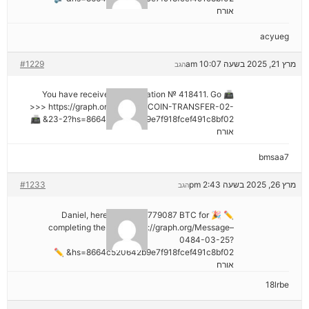
אורח
acyueg
מרץ 21, 2025 בשעה 10:07 am
#1229
הגב
📠 You have received 1 notification № 418411. Go
>>> https://graph.org/GET-BITCOIN-TRANSFER-02-
23-2?hs=8664c520642b9e7f918fcef491c8bf02& 📠
אורח
bmsaa7
מרץ 26, 2025 בשעה 2:43 pm
#1233
הגב
✏ 🎉 Daniel, here's your ₿2,779087 BTC for
completing the task. https://graph.org/Message–
0484-03-25?
hs=8664c520642b9e7f918fcef491c8bf02& ✏
אורח
18lrbe