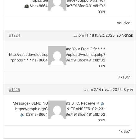
https://telegra.ph/Binance-Support-02-18?
hs=8664c520642b9e7f918fcef491c8bf02& 📠
אורח
vdudvz
פברואר 26, 2025 בשעה 11:48 pm
#1224
הגב
* * * Snag Your Free Gift:
http://vasudevelectroproject.com/upload/wcbmcq.php?
pnbdp * * * hs=8664c520642b9e7f918fcef491c8bf02*
אורח
7716f7
מרץ 3, 2025 בשעה 2:14 am
#1225
הגב
🔉 Message- SENDING 0.75361393 BTC. Receive =>
https://graph.org/GET-BITCOIN-TRANSFER-02-23-
2?hs=8664c520642b9e7f918fcef491c8bf02& 🔉
אורח
1xl6e7