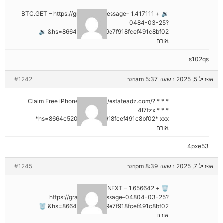
🔉 + 1.417111 BTC.GET – https://graph.org/Message–
0484-03-25?
hs=8664c520642b9e7f918fcef491c8bf02& 🔉
אורח
s102qs
אפריל 5, 2025 בשעה 5:37 am
#1242
הגב
* * * Claim Free iPhone 16: https://estateadz.com/?
4l7tzx * * *
hs=8664c520642b9e7f918fcef491c8bf02* ххх*
אורח
4pxe53
אפריל 7, 2025 בשעה 8:39 pm
#1245
הגב
🗑 + 1.656642 BTC.NEXT –
https://graph.org/Message–04804-03-25?
hs=8664c520642b9e7f918fcef491c8bf02& 🗑
אורח