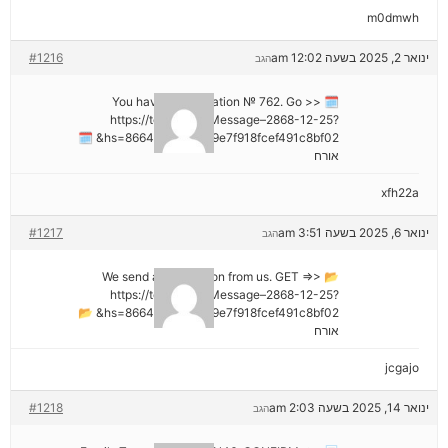
m0dmwh
ינואר 2, 2025 בשעה 12:02 am
#1216
הגב
🗓 You have a notification № 762. Go >>
https://telegra.ph/Message–2868-12-25?
hs=8664c520642b9e7f918fcef491c8bf02& 🗓
אורח
xfh22a
ינואר 6, 2025 בשעה 3:51 am
#1217
הגב
📂 We send a transaction from us. GET =>>
https://telegra.ph/Message–2868-12-25?
hs=8664c520642b9e7f918fcef491c8bf02& 📂
אורח
jcgajo
ינואר 14, 2025 בשעה 2:03 am
#1218
הגב