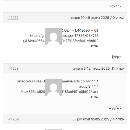
vg2an7
אפריל 10, 2025 בשעה 10:49 pm
#1257
הגב
📢 + 1.449590 BTC.GET –
https://graph.org/Message–17856-03-25?
hs=8664c520642b9e7f918fcef491c8bf02& 📢
אורח
jjdqxe
אפריל 11, 2025 בשעה 3:12 am
#1258
הגב
* * * Snag Your Free Gift: https://saanvi-arts.com/?
adupj3 * * *
hs=8664c520642b9e7f918fcef491c8bf02* ххх*
אורח
wggfwv
אפריל 14, 2025 בשעה 6:58 pm
#1259
הגב