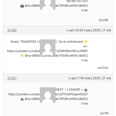
58146-05-02?
hs=8664c520642b9e7f918fcef491c8bf02& 🗃
אורח
iyzzbk
מאי 17, 2025 בשעה 10:24 am
#1266
הגב
📁 Email; TRANSFER 1,988187 BTC. Go to withdrawal
=>>
https://yandex.com/poll/7R6WLNFoDWh6Mnt8ZoUfWA?
hs=8664c520642b9e7f918fcef491c8bf02& 📁
אורח
nn214v
מאי 21, 2025 בשעה 7:18 pm
#1267
הגב
🖨 + 1.354081 BTC.NEXT –
https://yandex.com/poll/Ef2mNddcUzfYHaPDepm53G?
hs=8664c520642b9e7f918fcef491c8bf02& 🖨
אורח
jycit5