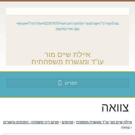
נווט למשרד פ״ת
נווט למשרד וקליניקה ראש העין
0523676797
שלח דוא״ל
וואצאפ
עקוב אחרי בפייסבוק
איילת שיים מור
עו"ד ומגשרת משפחתית
צוואה
איילת שיים מור עו"ד ומגשרת מוסמכת
›
פורומים
›
פורום דיני משפחה- הסכמים וגישורים
›
צוואה