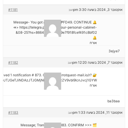
אוקטובר 3, 2024 בשעה 3:30 pm
#1181
הגב
🔔 Message- You got a transfer №FD49. CONTINUE
=>> https://telegra.ph/Go-to-your-personal-cabinet-
08-25?hs=8664c520642b9e7f918fcef491c8bf02&
🔔
אורח
3ejye7
אוקטובר 7, 2024 בשעה 12:20 pm
#1182
הגב
eceived 1 notification # 873. Go > out.carrotquest-mail.io/r?
vJTJGeTJiNDAzJTJGMjNiNCZyYWlzZV9vbl9lcnJvcj1GYW
אורח
ba3baa
אוקטובר 11, 2024 בשעה 1:33 pm
#1183
הגב
🗂 Message; Transaction #KI83. CONFIRM >>>