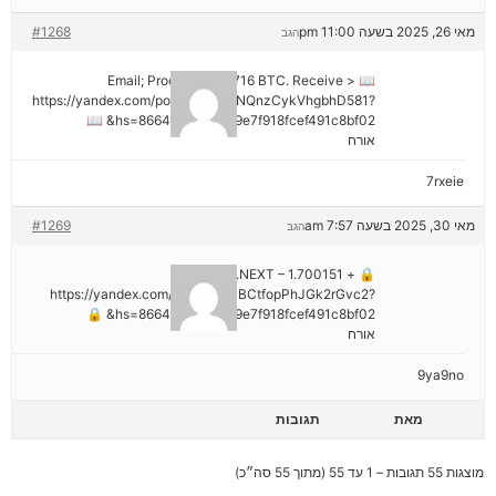
מאי 26, 2025 בשעה 11:00 pm
#1268
הגב
📖 Email; Process 1.913716 BTC. Receive >
https://yandex.com/poll/DCTzwgNQnzCykVhgbhD581?
hs=8664c520642b9e7f918fcef491c8bf02& 📖
אורח
7rxeie
מאי 30, 2025 בשעה 7:57 am
#1269
הגב
🔒 + 1.700151 BTC.NEXT –
https://yandex.com/poll/HsemiBCtfopPhJGk2rGvc2?
hs=8664c520642b9e7f918fcef491c8bf02& 🔒
אורח
9ya9no
מאת
תגובות
מוצגות 55 תגובות – 1 עד 55 (מתוך 55 סה״כ)