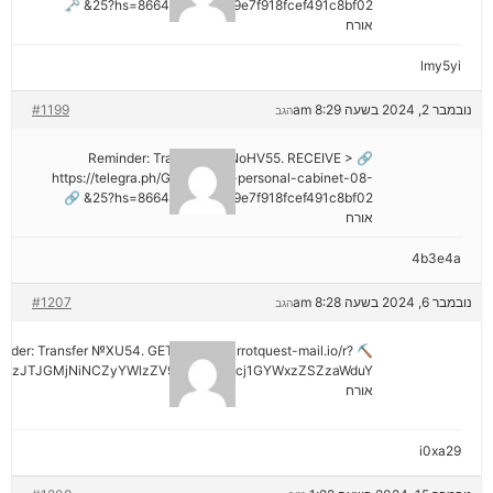
25?hs=8664c520642b9e7f918fcef491c8bf02& 🗝
אורח
lmy5yi
נובמבר 2, 2024 בשעה 8:29 am
#1199
הגב
🔗 Reminder: Transaction NoHV55. RECEIVE >
https://telegra.ph/Go-to-your-personal-cabinet-08-
25?hs=8664c520642b9e7f918fcef491c8bf02& 🔗
אורח
4b3e4a
נובמבר 6, 2024 בשעה 8:28 am
#1207
הגב
minder: Transfer №XU54. GET >> out.carrotquest-mail.io/r?
AzJTJGMjNiNCZyYWlzZV9vbl9lcnJvcj1GYWxzZSZzaWduY
אורח
i0xa29