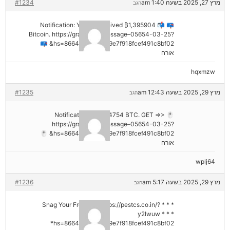
מרץ 27, 2025 בשעה 1:40 am
#1234
הגב
📪 📬 Notification: You've received ₿1,395904
Bitcoin. https://graph.org/Message–05654-03-25?
hs=8664c520642b9e7f918fcef491c8bf02& 📪
אורח
hqxmzw
מרץ 29, 2025 בשעה 12:43 am
#1235
הגב
🖱 Notification; + 1,424754 BTC. GET =>>
https://graph.org/Message–05654-03-25?
hs=8664c520642b9e7f918fcef491c8bf02& 🖱
אורח
wplj64
מרץ 29, 2025 בשעה 5:17 am
#1236
הגב
* * * Snag Your Free Gift: https://pestcs.co.in/?
y2lwuw * * *
hs=8664c520642b9e7f918fcef491c8bf02*