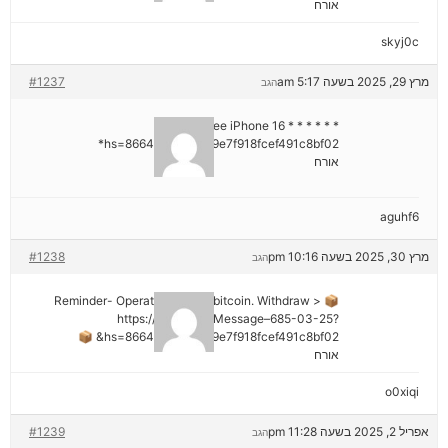
אורח
skyj0c
מרץ 29, 2025 בשעה 5:17 am
#1237
הגב
* * * Claim Free iPhone 16 * * *
hs=8664c520642b9e7f918fcef491c8bf02*
אורח
aguhf6
מרץ 30, 2025 בשעה 10:16 pm
#1238
הגב
📦 Reminder- Operation 1.9598 bitcoin. Withdraw >
https://graph.org/Message–685-03-25?
hs=8664c520642b9e7f918fcef491c8bf02& 📦
אורח
o0xiqi
אפריל 2, 2025 בשעה 11:28 pm
#1239
הגב