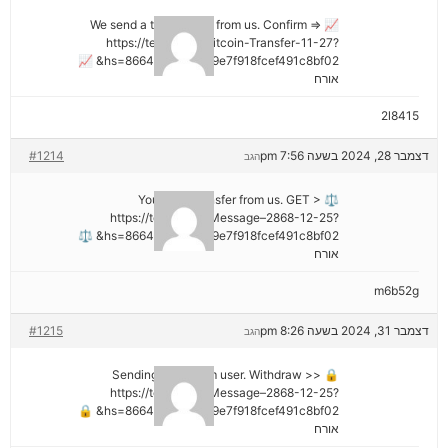
📈 We send a transaction from us. Confirm =>
https://telegra.ph/Bitcoin-Transfer-11-27?
hs=8664c520642b9e7f918fcef491c8bf02& 📈
אורח
2l8415
דצמבר 28, 2024 בשעה 7:56 pm
#1214
הגב
⚖ You got a transfer from us. GET >
https://telegra.ph/Message–2868-12-25?
hs=8664c520642b9e7f918fcef491c8bf02& ⚖
אורח
m6b52g
דצמבר 31, 2024 בשעה 8:26 pm
#1215
הגב
🔒 Sending a gift from user. Withdrаw >>
https://telegra.ph/Message–2868-12-25?
hs=8664c520642b9e7f918fcef491c8bf02& 🔒
אורח