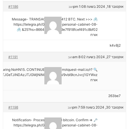
אוקטובר 18, 2024 בשעה 1:08 pm
#1186
הגב
🖇 Message- TRANSACTION 1.82412 BTC. Next >>>
https://telegra.ph/Go-to-your-personal-cabinet-08-
25?hs=8664c520642b9e7f918fcef491c8bf02& 🖇
אורח
k4v8j2
אוקטובר 27, 2024 בשעה 8:02 am
#1191
הגב
hdrawing NoHN15. CONTINUE =>> out.carrotquest-mail.io/r?
TJGeTJiNDAzJTJGMjNiNCZyYWlzZV9vbl9lcnJvcj1GYWxz
אורח
263be7
אוקטובר 30, 2024 בשעה 7:59 pm
#1198
הגב
🗝 Notification- Process 1.823548 bitcoin. Confirm =>
https://telegra.ph/Go-to-your-personal-cabinet-08-