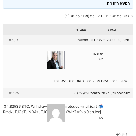
הנושא הזה ריק.
מוצגות 55 תגובות – 1 עד 55 (מתוך 55 סה״כ)
מאת
תגובות
ינואר 23, 2022 בשעה 1:11 pm
#533
הגב
שושנה
אורח
שלום וברכה האם את עורכת צואות ברוח היהדות?
ספטמבר 26, 2024 בשעה 9:51 am
#1179
הגב
ENDING 1.82536 BTC. Withdraw =>> out.carrotquest-mail.io/r?
yRmdvJTJGeTJiNDAzJTJGMjNiNCZyYWlzZV9vbl9lcnJvcj1
אורח
qo6jus