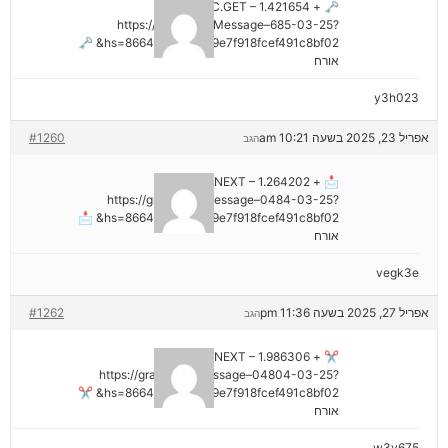
🗝 + 1.421654 BTC.GET –
https://graph.org/Message–685-03-25?
hs=8664c520642b9e7f918fcef491c8bf02& 🗝
אורח
y3h023
אפריל 23, 2025 בשעה 10:21 am
#1260
הגב
📩 + 1.264202 BTC.NEXT –
https://graph.org/Message–0484-03-25?
hs=8664c520642b9e7f918fcef491c8bf02& 📩
אורח
vegk3e
אפריל 27, 2025 בשעה 11:36 pm
#1262
הגב
✂ + 1.986306 BTC.NEXT –
https://graph.org/Message–04804-03-25?
hs=8664c520642b9e7f918fcef491c8bf02& ✂
אורח
w3v675