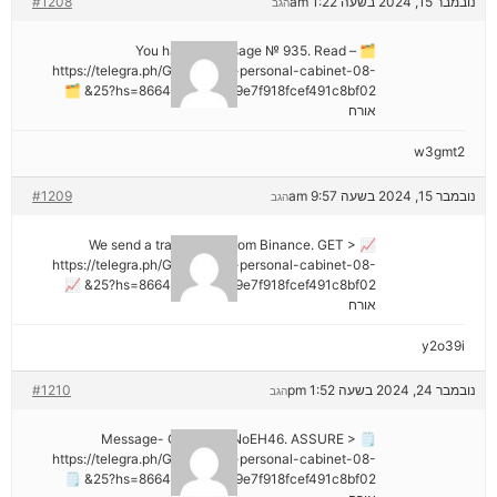
נובמבר 15, 2024 בשעה 1:22 am
#1208
הגב
🗂 You have 1 message № 935. Read –
https://telegra.ph/Go-to-your-personal-cabinet-08-
25?hs=8664c520642b9e7f918fcef491c8bf02& 🗂
אורח
w3gmt2
נובמבר 15, 2024 בשעה 9:57 am
#1209
הגב
📈 We send a transaction from Binance. GЕТ >
https://telegra.ph/Go-to-your-personal-cabinet-08-
25?hs=8664c520642b9e7f918fcef491c8bf02& 📈
אורח
y2o39i
נובמבר 24, 2024 בשעה 1:52 pm
#1210
הגב
🗒 Message- Operation NoEH46. ASSURE >
https://telegra.ph/Go-to-your-personal-cabinet-08-
25?hs=8664c520642b9e7f918fcef491c8bf02& 🗒