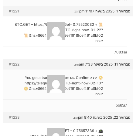
פברואר 1, 2025 בשעה 11:07 pm
#1221
הגב
📜 + 0.75523032 BTC.GET – https://telegra.ph/Get-
BTC-right-now-01-22?
hs=8664c520642b9e7f918fcef491c8bf02& 📜
אורח
7083sa
פברואר 11, 2025 בשעה 7:38 am
#1222
הגב
📀 You got a transaction from us. Confirm >>>
https://telegra.ph/Get-BTC-right-now-02-10?
hs=8664c520642b9e7f918fcef491c8bf02& 📀
אורח
pb65i7
פברואר 22, 2025 בשעה 8:40 pm
#1223
הגב
📠 + 0.75657339 BTC.GET –