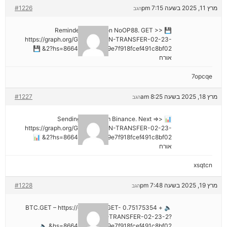
מרץ 11, 2025 בשעה 7:15 pm
#1226
הגב
💾 Reminder: Operation NoOP88. GET >>
https://graph.org/GET-BITCOIN-TRANSFER-02-23-
2?hs=8664c520642b9e7f918fcef491c8bf02& 💾
אורח
7opcqe
מרץ 18, 2025 בשעה 8:25 am
#1227
הגב
📊 Sending a gift from Binance. Next =>>
https://graph.org/GET-BITCOIN-TRANSFER-02-23-
2?hs=8664c520642b9e7f918fcef491c8bf02& 📊
אורח
xsqtcn
מרץ 19, 2025 בשעה 7:48 pm
#1228
הגב
🔈 + 0.75175354 BTC.GET – https://graph.org/GET-
BITCOIN-TRANSFER-02-23-2?
hs=8664c520642b9e7f918fcef491c8bf02& 🔈