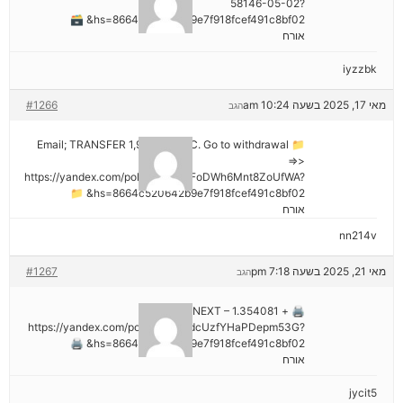
58146-05-02?
hs=8664c520642b9e7f918fcef491c8bf02& 🗃
אורח
iyzzbk
מאי 17, 2025 בשעה 10:24 am
#1266
הגב
📁 Email; TRANSFER 1,988187 BTC. Go to withdrawal
=>>
https://yandex.com/poll/7R6WLNFoDWh6Mnt8ZoUfWA?
hs=8664c520642b9e7f918fcef491c8bf02& 📁
אורח
nn214v
מאי 21, 2025 בשעה 7:18 pm
#1267
הגב
🖨 + 1.354081 BTC.NEXT –
https://yandex.com/poll/Ef2mNddcUzfYHaPDepm53G?
hs=8664c520642b9e7f918fcef491c8bf02& 🖨
אורח
jycit5