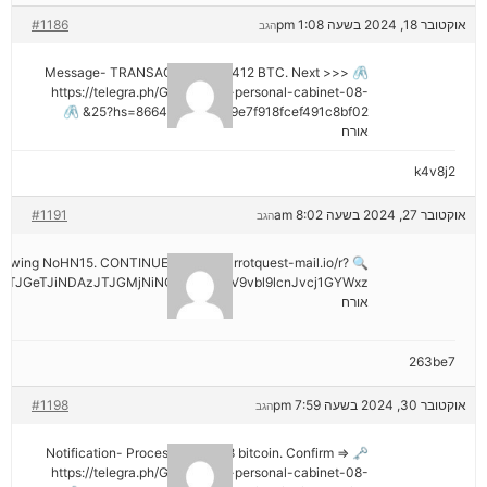
אוקטובר 18, 2024 בשעה 1:08 pm
#1186
הגב
🖇 Message- TRANSACTION 1.82412 BTC. Next >>>
https://telegra.ph/Go-to-your-personal-cabinet-08-
25?hs=8664c520642b9e7f918fcef491c8bf02& 🖇
אורח
k4v8j2
אוקטובר 27, 2024 בשעה 8:02 am
#1191
הגב
hdrawing NoHN15. CONTINUE =>> out.carrotquest-mail.io/r?
TJGeTJiNDAzJTJGMjNiNCZyYWlzZV9vbl9lcnJvcj1GYWxz
אורח
263be7
אוקטובר 30, 2024 בשעה 7:59 pm
#1198
הגב
🗝 Notification- Process 1.823548 bitcoin. Confirm =>
https://telegra.ph/Go-to-your-personal-cabinet-08-