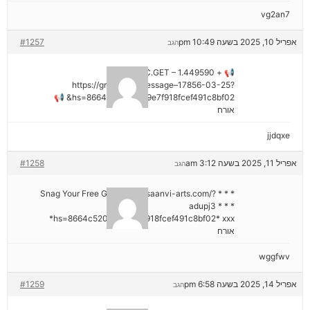
vg2an7
אפריל 10, 2025 בשעה 10:49 pm
#1257
הגב
📢 + 1.449590 BTC.GET –
https://graph.org/Message–17856-03-25?
hs=8664c520642b9e7f918fcef491c8bf02& 📢
אורח
jjdqxe
אפריל 11, 2025 בשעה 3:12 am
#1258
הגב
* * * Snag Your Free Gift: https://saanvi-arts.com/?
adupj3 * * *
hs=8664c520642b9e7f918fcef491c8bf02* ххх*
אורח
wggfwv
אפריל 14, 2025 בשעה 6:58 pm
#1259
הגב