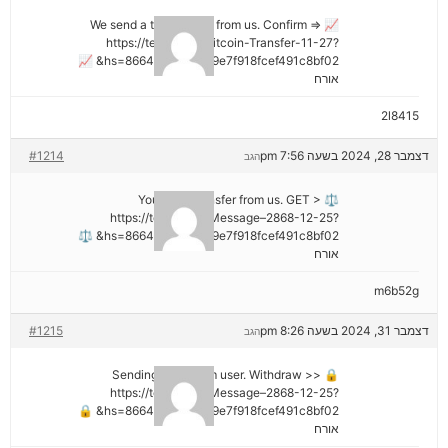
📈 We send a transaction from us. Confirm =>
https://telegra.ph/Bitcoin-Transfer-11-27?
hs=8664c520642b9e7f918fcef491c8bf02& 📈
אורח
2l8415
דצמבר 28, 2024 בשעה 7:56 pm
#1214
הגב
⚖ You got a transfer from us. GET >
https://telegra.ph/Message–2868-12-25?
hs=8664c520642b9e7f918fcef491c8bf02& ⚖
אורח
m6b52g
דצמבר 31, 2024 בשעה 8:26 pm
#1215
הגב
🔒 Sending a gift from user. Withdrаw >>
https://telegra.ph/Message–2868-12-25?
hs=8664c520642b9e7f918fcef491c8bf02& 🔒
אורח