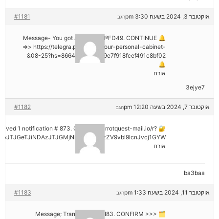
אוקטובר 3, 2024 בשעה 3:30 pm
#1181
הגב
🔔 Message- You got a transfer №FD49. CONTINUE
=>> https://telegra.ph/Go-to-your-personal-cabinet-
08-25?hs=8664c520642b9e7f918fcef491c8bf02&
🔔
אורח
3ejye7
אוקטובר 7, 2024 בשעה 12:20 pm
#1182
הגב
eceived 1 notification # 873. Go > out.carrotquest-mail.io/r?
vJTJGeTJiNDAzJTJGMjNiNCZyYWlzZV9vbl9lcnJvcj1GYW
אורח
ba3baa
אוקטובר 11, 2024 בשעה 1:33 pm
#1183
הגב
🗂 Message; Transaction #KI83. CONFIRM >>>