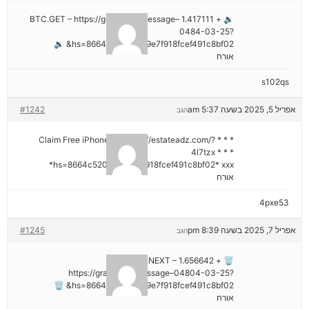
🔉 + 1.417111 BTC.GET – https://graph.org/Message–
0484-03-25?
hs=8664c520642b9e7f918fcef491c8bf02& 🔉
אורח
s102qs
אפריל 5, 2025 בשעה 5:37 am
#1242
הגב
* * * Claim Free iPhone 16: https://estateadz.com/?
4l7tzx * * *
hs=8664c520642b9e7f918fcef491c8bf02* ххх*
אורח
4pxe53
אפריל 7, 2025 בשעה 8:39 pm
#1245
הגב
🗑 + 1.656642 BTC.NEXT –
https://graph.org/Message–04804-03-25?
hs=8664c520642b9e7f918fcef491c8bf02& 🗑
אורח