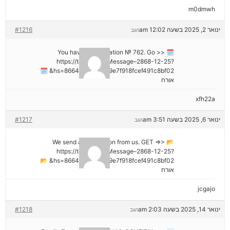
m0dmwh
ינואר 2, 2025 בשעה 12:02 am
#1216
הגב
🗓 You have a notification № 762. Go >>
https://telegra.ph/Message–2868-12-25?
hs=8664c520642b9e7f918fcef491c8bf02& 🗓
אורח
xfh22a
ינואר 6, 2025 בשעה 3:51 am
#1217
הגב
📂 We send a transaction from us. GET =>>
https://telegra.ph/Message–2868-12-25?
hs=8664c520642b9e7f918fcef491c8bf02& 📂
אורח
jcgajo
ינואר 14, 2025 בשעה 2:03 am
#1218
הגב