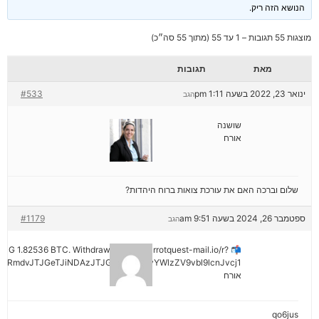
הנושא הזה ריק.
מוצגות 55 תגובות – 1 עד 55 (מתוך 55 סה״כ)
מאת
תגובות
ינואר 23, 2022 בשעה 1:11 pm
#533
הגב
שושנה
אורח
שלום וברכה האם את עורכת צואות ברוח היהדות?
ספטמבר 26, 2024 בשעה 9:51 am
#1179
הגב
ENDING 1.82536 BTC. Withdraw =>> out.carrotquest-mail.io/r?
yRmdvJTJGeTJiNDAzJTJGMjNiNCZyYWlzZV9vbl9lcnJvcj1
אורח
qo6jus