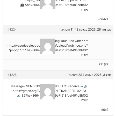
https://telegra.ph/Binance-Support-02-18?
hs=8664c520642b9e7f918fcef491c8bf02& 📠
אורח
vdudvz
פברואר 26, 2025 בשעה 11:48 pm
#1224
הגב
* * * Snag Your Free Gift:
http://vasudevelectroproject.com/upload/wcbmcq.php?
pnbdp * * * hs=8664c520642b9e7f918fcef491c8bf02*
אורח
7716f7
מרץ 3, 2025 בשעה 2:14 am
#1225
הגב
🔉 Message- SENDING 0.75361393 BTC. Receive =>
https://graph.org/GET-BITCOIN-TRANSFER-02-23-
2?hs=8664c520642b9e7f918fcef491c8bf02& 🔉
אורח
1xl6e7