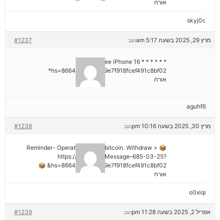
אורח
skyj0c
מרץ 29, 2025 בשעה 5:17 am
#1237
הגב
* * * Claim Free iPhone 16 * * *
hs=8664c520642b9e7f918fcef491c8bf02*
אורח
aguhf6
מרץ 30, 2025 בשעה 10:16 pm
#1238
הגב
📦 Reminder- Operation 1.9598 bitcoin. Withdraw >
https://graph.org/Message–685-03-25?
hs=8664c520642b9e7f918fcef491c8bf02& 📦
אורח
o0xiqi
אפריל 2, 2025 בשעה 11:28 pm
#1239
הגב