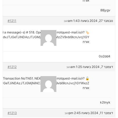
אורח
88jygv
נובמבר 27, 2024 בשעה 1:43 am
#1211
הגב
ived a message(-s) # 518. Open > out.carrotquest-mail.io/r?
mdvJTJGeTJiNDAzJTJGMjNiNCZyYWlzZV9vbl9lcnJvcj1GY
אורח
0o2dd4
דצמבר 7, 2024 בשעה 1:25 am
#1212
הגב
tion: Transaction NoTN51. NEXT => out.carrotquest-mail.io/r?
JGeTJiNDAzJTJGMjNiNCZyYWlzZV9vbl9lcnJvcj1GYWxzZ
אורח
k2tnyk
דצמבר 11, 2024 בשעה 2:45 pm
#1213
הגב