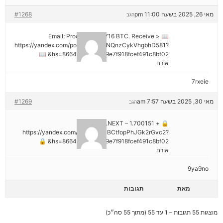
מאי 26, 2025 בשעה 11:00 pm
#1268
הגב
📖 Email; Process 1.913716 BTC. Receive >
https://yandex.com/poll/DCTzwgNQnzCykVhgbhD581?
hs=8664c520642b9e7f918fcef491c8bf02& 📖
אורח
7rxeie
מאי 30, 2025 בשעה 7:57 am
#1269
הגב
🔒 + 1.700151 BTC.NEXT –
https://yandex.com/poll/HsemiBCtfopPhJGk2rGvc2?
hs=8664c520642b9e7f918fcef491c8bf02& 🔒
אורח
9ya9no
מאת
תגובות
מוצגות 55 תגובות – 1 עד 55 (מתוך 55 סה״כ)