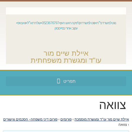
נווט למשרד פ״ת
נווט למשרד וקליניקה ראש העין
0523676797
שלח דוא״ל
וואצאפ
עקוב אחרי בפייסבוק
איילת שיים מור
עו"ד ומגשרת משפחתית
צוואה
איילת שיים מור עו"ד ומגשרת מוסמכת
›
פורומים
›
פורום דיני משפחה- הסכמים וגישורים
›
צוואה