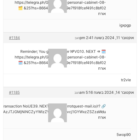
https://telegra.ph/Go-to-your-personal-cabinet-08-
25?hs=8664c520642b9e7f918fcef491c8bf02& 🗂
אורח
igxpgp
אוקטובר 11, 2024 בשעה 2:41 pm
#1184
הגב
🗓 Reminder; You got a transfer №VG10. NEXT =>
https://telegra.ph/Go-to-your-personal-cabinet-08-
25?hs=8664c520642b9e7f918fcef491c8bf02& 🗓
אורח
tr2vle
אוקטובר 14, 2024 בשעה 5:16 am
#1185
הגב
ail: Transaction NoUE39. NEXT >> out.carrotquest-mail.io/r?
NDAzJTJGMjNiNCZyYWlzZV9vbl9lcnJvcj1GYWxzZSZzaWdu
אורח
5wop90