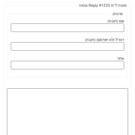
מענה ל־Reply #1235 in צוואה
פרטים:
שם (חובה):
דוא"ל (לא יפורסם) (חובה):
אתר: