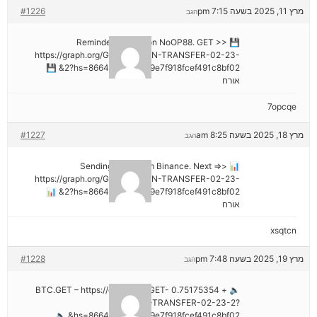
מרץ 11, 2025 בשעה 7:15 pm
#1226
הגב
💾 Reminder: Operation NoOP88. GET >>
https://graph.org/GET-BITCOIN-TRANSFER-02-23-
2?hs=8664c520642b9e7f918fcef491c8bf02& 💾
אורח
7opcqe
מרץ 18, 2025 בשעה 8:25 am
#1227
הגב
📊 Sending a gift from Binance. Next =>>
https://graph.org/GET-BITCOIN-TRANSFER-02-23-
2?hs=8664c520642b9e7f918fcef491c8bf02& 📊
אורח
xsqtcn
מרץ 19, 2025 בשעה 7:48 pm
#1228
הגב
🔈 + 0.75175354 BTC.GET – https://graph.org/GET-
BITCOIN-TRANSFER-02-23-2?
hs=8664c520642b9e7f918fcef491c8bf02& 🔈