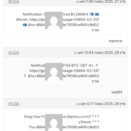
מרץ 27, 2025 בשעה 1:40 am
#1234
הגב
📪 📬 Notification: You've received ₿1,395904
Bitcoin. https://graph.org/Message–05654-03-25?
hs=8664c520642b9e7f918fcef491c8bf02& 📪
אורח
hqxmzw
מרץ 29, 2025 בשעה 12:43 am
#1235
הגב
🖱 Notification; + 1,424754 BTC. GET =>>
https://graph.org/Message–05654-03-25?
hs=8664c520642b9e7f918fcef491c8bf02& 🖱
אורח
wplj64
מרץ 29, 2025 בשעה 5:17 am
#1236
הגב
* * * Snag Your Free Gift: https://pestcs.co.in/?
y2lwuw * * *
hs=8664c520642b9e7f918fcef491c8bf02*