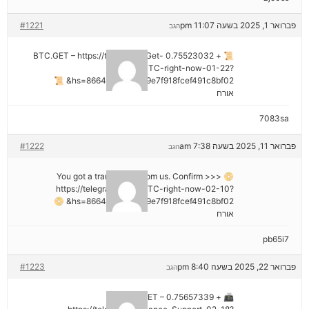
פברואר 1, 2025 בשעה 11:07 pm
#1221
הגב
📜 + 0.75523032 BTC.GET – https://telegra.ph/Get-
BTC-right-now-01-22?
hs=8664c520642b9e7f918fcef491c8bf02& 📜
אורח
7083sa
פברואר 11, 2025 בשעה 7:38 am
#1222
הגב
📀 You got a transaction from us. Confirm >>>
https://telegra.ph/Get-BTC-right-now-02-10?
hs=8664c520642b9e7f918fcef491c8bf02& 📀
אורח
pb65i7
פברואר 22, 2025 בשעה 8:40 pm
#1223
הגב
📠 + 0.75657339 BTC.GET –