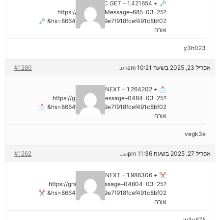
🗝 + 1.421654 BTC.GET –
https://graph.org/Message–685-03-25?
hs=8664c520642b9e7f918fcef491c8bf02& 🗝
אורח
y3h023
אפריל 23, 2025 בשעה 10:21 am
#1260
הגב
📩 + 1.264202 BTC.NEXT –
https://graph.org/Message–0484-03-25?
hs=8664c520642b9e7f918fcef491c8bf02& 📩
אורח
vegk3e
אפריל 27, 2025 בשעה 11:36 pm
#1262
הגב
✂ + 1.986306 BTC.NEXT –
https://graph.org/Message–04804-03-25?
hs=8664c520642b9e7f918fcef491c8bf02& ✂
אורח
w3v675