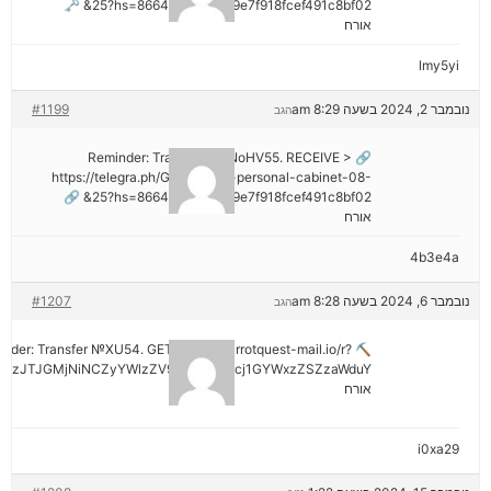
25?hs=8664c520642b9e7f918fcef491c8bf02& 🗝
אורח
lmy5yi
נובמבר 2, 2024 בשעה 8:29 am
#1199
הגב
🔗 Reminder: Transaction NoHV55. RECEIVE >
https://telegra.ph/Go-to-your-personal-cabinet-08-
25?hs=8664c520642b9e7f918fcef491c8bf02& 🔗
אורח
4b3e4a
נובמבר 6, 2024 בשעה 8:28 am
#1207
הגב
minder: Transfer №XU54. GET >> out.carrotquest-mail.io/r?
AzJTJGMjNiNCZyYWlzZV9vbl9lcnJvcj1GYWxzZSZzaWduY
אורח
i0xa29