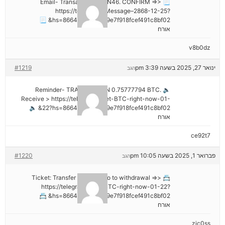
📃 Email- Transaction NoGN46. CONFIRM =>>
https://telegra.ph/Message–2868-12-25?
hs=8664c520642b9e7f918fcef491c8bf02& 📃
אורח
v8b0dz
ינואר 27, 2025 בשעה 3:39 pm
#1219
הגב
🔈 Reminder- TRANSACTION 0.75777794 BTC.
Receive > https://telegra.ph/Get-BTC-right-now-01-
22?hs=8664c520642b9e7f918fcef491c8bf02& 🔈
אורח
ce92t7
פברואר 1, 2025 בשעה 10:05 pm
#1220
הגב
📇 Ticket: Transfer №NB26. Go to withdrawal =>>
https://telegra.ph/Get-BTC-right-now-01-22?
hs=8664c520642b9e7f918fcef491c8bf02& 📇
אורח
zjc0ss