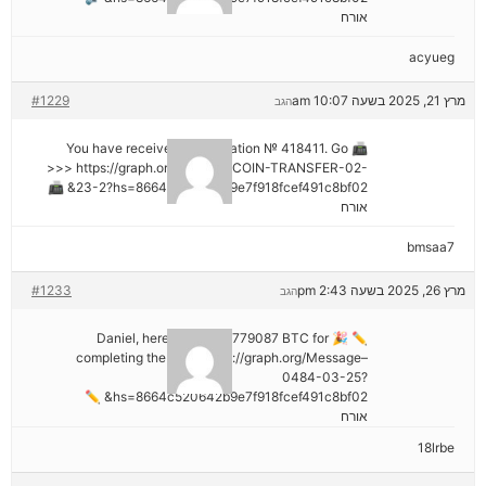
אורח
acyueg
מרץ 21, 2025 בשעה 10:07 am
#1229
הגב
📠 You have received 1 notification № 418411. Go
>>> https://graph.org/GET-BITCOIN-TRANSFER-02-
23-2?hs=8664c520642b9e7f918fcef491c8bf02& 📠
אורח
bmsaa7
מרץ 26, 2025 בשעה 2:43 pm
#1233
הגב
✏ 🎉 Daniel, here's your ₿2,779087 BTC for
completing the task. https://graph.org/Message–
0484-03-25?
hs=8664c520642b9e7f918fcef491c8bf02& ✏
אורח
18lrbe