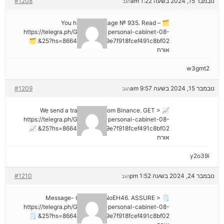
נובמבר 15, 2024 בשעה 1:22 am
#1208
הגב
🗂 You have 1 message № 935. Read –
https://telegra.ph/Go-to-your-personal-cabinet-08-
25?hs=8664c520642b9e7f918fcef491c8bf02& 🗂
אורח
w3gmt2
נובמבר 15, 2024 בשעה 9:57 am
#1209
הגב
📈 We send a transaction from Binance. GЕТ >
https://telegra.ph/Go-to-your-personal-cabinet-08-
25?hs=8664c520642b9e7f918fcef491c8bf02& 📈
אורח
y2o39i
נובמבר 24, 2024 בשעה 1:52 pm
#1210
הגב
🗒 Message- Operation NoEH46. ASSURE >
https://telegra.ph/Go-to-your-personal-cabinet-08-
25?hs=8664c520642b9e7f918fcef491c8bf02& 🗒