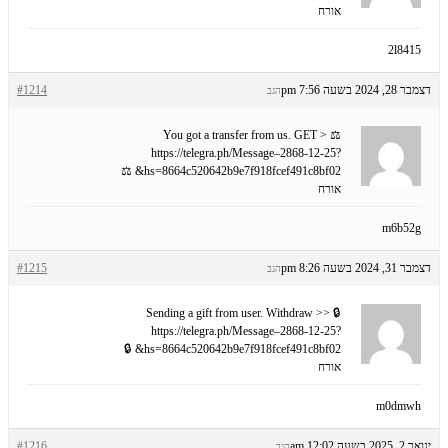
אורח
2l8415
דצמבר 28, 2024 בשעה 7:56 pm
#1214
הגב
⚖ You got a transfer from us. GET >
https://telegra.ph/Message–2868-12-25?
hs=8664c520642b9e7f918fcef491c8bf02& ⚖
אורח
m6b52g
דצמבר 31, 2024 בשעה 8:26 pm
#1215
הגב
🔒 Sending a gift from user. Withdrаw >>
https://telegra.ph/Message–2868-12-25?
hs=8664c520642b9e7f918fcef491c8bf02& 🔒
אורח
m0dmwh
ינואר 2, 2025 בשעה 12:02 am
#1216
הגב