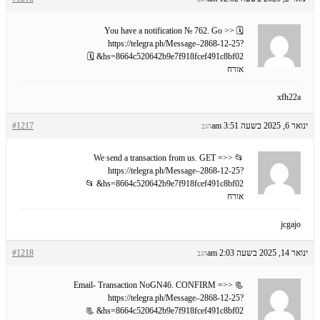
🗓 You have a notification № 762. Go >>
https://telegra.ph/Message–2868-12-25?
hs=8664c520642b9e7f918fcef491c8bf02& 🗓
אורח
xfh22a
ינואר 6, 2025 בשעה 3:51 am
#1217
הגב
📂 We send a transaction from us. GET =>>
https://telegra.ph/Message–2868-12-25?
hs=8664c520642b9e7f918fcef491c8bf02& 📂
אורח
jcgajo
ינואר 14, 2025 בשעה 2:03 am
#1218
הגב
📃 Email- Transaction NoGN46. CONFIRM =>>
https://telegra.ph/Message–2868-12-25?
hs=8664c520642b9e7f918fcef491c8bf02& 📃