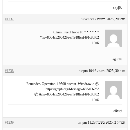
skyj0c
מרץ 29, 2025 בשעה 5:17 am
#1237
הגב
* * * Claim Free iPhone 16 * * *
hs=8664c520642b9e7f918fcef491c8bf02*
אורח
aguhf6
מרץ 30, 2025 בשעה 10:16 pm
#1238
הגב
📦 Reminder- Operation 1.9598 bitcoin. Withdraw >
https://graph.org/Message–685-03-25?
hs=8664c520642b9e7f918fcef491c8bf02& 📦
אורח
o0xiqi
אפריל 2, 2025 בשעה 11:28 pm
#1239
הגב