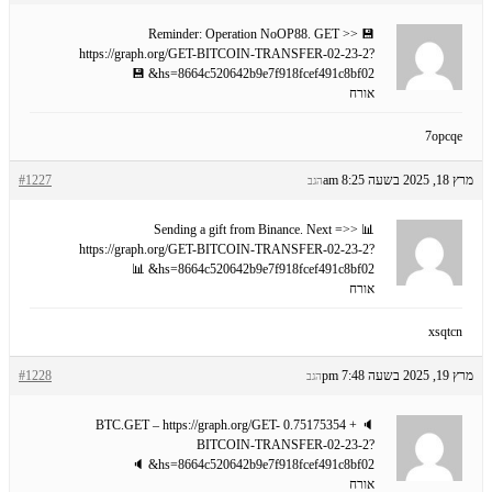
💾 Reminder: Operation NoOP88. GET >>
https://graph.org/GET-BITCOIN-TRANSFER-02-23-2?
hs=8664c520642b9e7f918fcef491c8bf02& 💾
אורח
7opcqe
מרץ 18, 2025 בשעה 8:25 am
#1227
הגב
📊 Sending a gift from Binance. Next =>>
https://graph.org/GET-BITCOIN-TRANSFER-02-23-2?
hs=8664c520642b9e7f918fcef491c8bf02& 📊
אורח
xsqtcn
מרץ 19, 2025 בשעה 7:48 pm
#1228
הגב
🔈 + 0.75175354 BTC.GET – https://graph.org/GET-
BITCOIN-TRANSFER-02-23-2?
hs=8664c520642b9e7f918fcef491c8bf02& 🔈
אורח