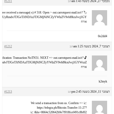
נובמבר 27, 2024 בשעה 1:43 am
#1211
הגב
ou have received a message(-s) # 518. Open > out.carrotquest-mail.io/r?
CUyRmdvJTJGeTJiNDAzJTJGMjNiNCZyYWlzZV9vbl9lcnJvcj1GY
אורח
0o2dd4
דצמבר 7, 2024 בשעה 1:25 am
#1212
הגב
 Notification: Transaction NoTN51. NEXT => out.carrotquest-mail.io/r?
mdvJTJGeTJiNDAzJTJGMjNiNCZyYWlzZV9vbl9lcnJvcj1GYWxzZ
אורח
k2tnyk
דצמבר 11, 2024 בשעה 2:45 pm
#1213
הגב
📈 We send a transaction from us. Confirm =>
https://telegra.ph/Bitcoin-Transfer-11-27?
hs=8664c520642b9e7f918fcef491c8bf02& 📈