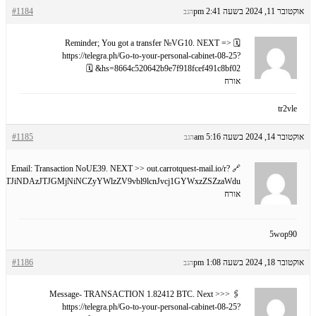
אוקטובר 11, 2024 בשעה 2:41 pm
#1184
הגב
🗓 Reminder; You got a transfer №VG10. NEXT =>
https://telegra.ph/Go-to-your-personal-cabinet-08-25?
hs=8664c520642b9e7f918fcef491c8bf02& 🗓
אורח
tr2vle
אוקטובר 14, 2024 בשעה 5:16 am
#1185
הגב
🔗 Email: Transaction NoUE39. NEXT >> out.carrotquest-mail.io/r?
GeTJiNDAzJTJGMjNiNCZyYWlzZV9vbl9lcnJvcj1GYWxzZSZzaWdu
אורח
5wop90
אוקטובר 18, 2024 בשעה 1:08 pm
#1186
הגב
🖇 Message- TRANSACTION 1.82412 BTC. Next >>>
https://telegra.ph/Go-to-your-personal-cabinet-08-25?