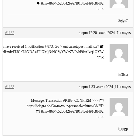
hs=8664c520642b9e7f918fcef491c8bf02& 🔔
אורח
3ejye7
#1182
אוקטובר 7, 2024 בשעה 12:20 pm
הגב
 You have received 1 notification # 873. Go > out.carrotquest-mail.io/r?
UyRmdvJTJGeTJiNDAzJTJGMjNiNCZyYWlzZV9vbl9lcnJvcj1GYW
אורח
ba3baa
#1183
אוקטובר 11, 2024 בשעה 1:33 pm
הגב
🗂 Message; Transaction #KI83. CONFIRM >>>
https://telegra.ph/Go-to-your-personal-cabinet-08-25?
hs=8664c520642b9e7f918fcef491c8bf02& 🗂
אורח
igxpgp