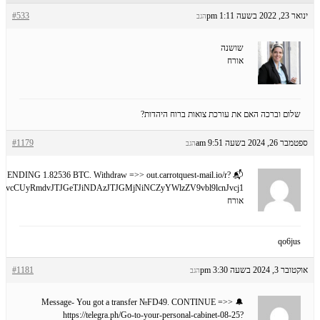
ינואר 23, 2022 בשעה 1:11 pm
#533
הגב
שושנה
אורח
שלום וברכה האם את עורכת צואות ברוח היהדות?
ספטמבר 26, 2024 בשעה 9:51 am
#1179
הגב
tion; SENDING 1.82536 BTC. Withdraw =>> out.carrotquest-mail.io/r?
vcCUyRmdvJTJGeTJiNDAzJTJGMjNiNCZyYWlzZV9vbl9lcnJvcj1
אורח
qo6jus
אוקטובר 3, 2024 בשעה 3:30 pm
#1181
הגב
🔔 Message- You got a transfer №FD49. CONTINUE =>>
https://telegra.ph/Go-to-your-personal-cabinet-08-25?