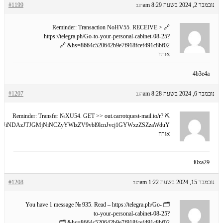
נובמבר 2, 2024 בשעה 8:29 am
#1199
הגב
🔗 Reminder: Transaction NoHV55. RECEIVE >
https://telegra.ph/Go-to-your-personal-cabinet-08-25?
hs=8664c520642b9e7f918fcef491c8bf02& 🔗
אורח
4b3e4a
נובמבר 6, 2024 בשעה 8:28 am
#1207
הגב
⛏ Reminder: Transfer №XU54. GET >> out.carrotquest-mail.io/r?
TJiNDAzJTJGMjNiNCZyYWlzZV9vbl9lcnJvcj1GYWxzZSZzaWduY
אורח
i0xa29
נובמבר 15, 2024 בשעה 1:22 am
#1208
הגב
🗂 You have 1 message № 935. Read – https://telegra.ph/Go-
to-your-personal-cabinet-08-25?
hs=8664c520642b9e7f918fcef491c8bf02& 🗂