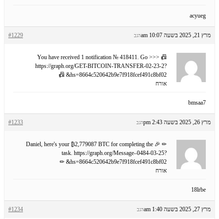
acyueg
מרץ 21, 2025 בשעה 10:07 am
#1229
הגב
📠 You have received 1 notification № 418411. Go >>>
https://graph.org/GET-BITCOIN-TRANSFER-02-23-2?
hs=8664c520642b9e7f918fcef491c8bf02& 📠
אורח
bmsaa7
מרץ 26, 2025 בשעה 2:43 pm
#1233
הגב
✏ 🎉 Daniel, here's your ₿2,779087 BTC for completing the
task. https://graph.org/Message–0484-03-25?
hs=8664c520642b9e7f918fcef491c8bf02& ✏
אורח
18lrbe
מרץ 27, 2025 בשעה 1:40 am
#1234
הגב