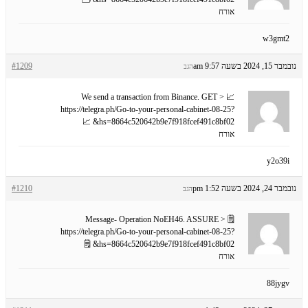
אורח
w3gmt2
נובמבר 15, 2024 בשעה 9:57 am
#1209
הגב
📈 We send a transaction from Binance. GЕТ >
https://telegra.ph/Go-to-your-personal-cabinet-08-25?
hs=8664c520642b9e7f918fcef491c8bf02& 📈
אורח
y2o39i
נובמבר 24, 2024 בשעה 1:52 pm
#1210
הגב
🗒 Message- Operation NoEH46. ASSURE >
https://telegra.ph/Go-to-your-personal-cabinet-08-25?
hs=8664c520642b9e7f918fcef491c8bf02& 🗒
אורח
88jygv