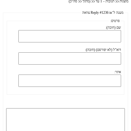
מוצגות 55 תגובות – 1 עד 55 (מתוך 55 סה״כ)
מענה ל־Reply #1236 in צוואה
פרטים:
שם (חובה):
דוא"ל (לא יפורסם) (חובה):
אתר: