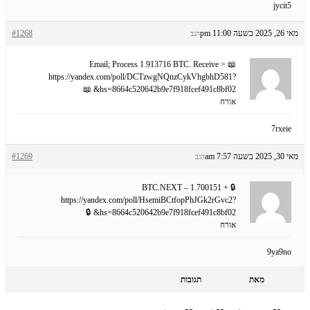
jycit5
מאי 26, 2025 בשעה 11:00 pm
#1268
הגב
📖 Email; Process 1.913716 BTC. Receive >
https://yandex.com/poll/DCTzwgNQnzCykVhgbhD581?
hs=8664c520642b9e7f918fcef491c8bf02& 📖
אורח
7rxeie
מאי 30, 2025 בשעה 7:57 am
#1269
הגב
🔒 + 1.700151 BTC.NEXT –
https://yandex.com/poll/HsemiBCtfopPhJGk2rGvc2?
hs=8664c520642b9e7f918fcef491c8bf02& 🔒
אורח
9ya9no
מאת
תגובות