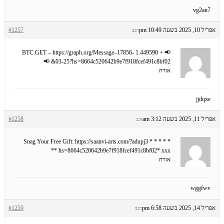
vg2an7
אפריל 10, 2025 בשעה 10:49 pm
#1257
הגב
📢 + 1.449590 BTC.GET – https://graph.org/Message–17856-
03-25?hs=8664c520642b9e7f918fcef491c8bf02& 📢
אורח
jjdqxe
אפריל 11, 2025 בשעה 3:12 am
#1258
הגב
* * * Snag Your Free Gift: https://saanvi-arts.com/?adupj3 * *
* hs=8664c520642b9e7f918fcef491c8bf02* ххх*
אורח
wggfwv
אפריל 14, 2025 בשעה 6:58 pm
#1259
הגב