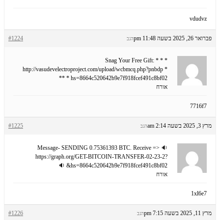
vdudvz
פברואר 26, 2025 בשעה 11:48 pm
#1224
הגב
* * * Snag Your Free Gift:
http://vasudevelectroproject.com/upload/wcbmcq.php?pnbdp *
* * hs=8664c520642b9e7f918fcef491c8bf02*
אורח
7716f7
מרץ 3, 2025 בשעה 2:14 am
#1225
הגב
🔉 Message- SENDING 0.75361393 BTC. Receive =>
https://graph.org/GET-BITCOIN-TRANSFER-02-23-2?
hs=8664c520642b9e7f918fcef491c8bf02& 🔉
אורח
1xl6e7
מרץ 11, 2025 בשעה 7:15 pm
#1226
הגב