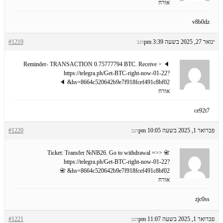
אורח
v8b0dz
ינואר 27, 2025 בשעה 3:39 pm
#1219
הגב
🔈 Reminder- TRANSACTION 0.75777794 BTC. Receive >
https://telegra.ph/Get-BTC-right-now-01-22?
hs=8664c520642b9e7f918fcef491c8bf02& 🔈
אורח
ce92t7
פברואר 1, 2025 בשעה 10:05 pm
#1220
הגב
📇 Ticket: Transfer №NB26. Go to withdrawal =>>
https://telegra.ph/Get-BTC-right-now-01-22?
hs=8664c520642b9e7f918fcef491c8bf02& 📇
אורח
zjc0ss
פברואר 1, 2025 בשעה 11:07 pm
#1221
הגב