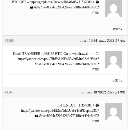
🗃 + 1.732082 BTC.GET – https://graph.org/Ticket–58146-05-
02?hs=8664c520642b9e7f918fcef491c8bf02& 🗃
אורח
iyzzbk
מאי 17, 2025 בשעה 10:24 am
#1266
הגב
📁 Email; TRANSFER 1,988187 BTC. Go to withdrawal =>>
https://yandex.com/poll/7R6WLNFoDWh6Mnt8ZoUfWA?
hs=8664c520642b9e7f918fcef491c8bf02& 📁
אורח
nn214v
מאי 21, 2025 בשעה 7:18 pm
#1267
הגב
🖨 + 1.354081 BTC.NEXT –
https://yandex.com/poll/Ef2mNddcUzfYHaPDepm53G?
hs=8664c520642b9e7f918fcef491c8bf02& 🖨
אורח