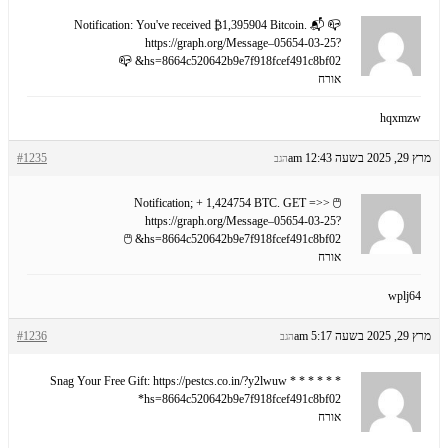
📪 📬 Notification: You've received ₿1,395904 Bitcoin.
https://graph.org/Message–05654-03-25?
hs=8664c520642b9e7f918fcef491c8bf02& 📪
אורח
hqxmzw
מרץ 29, 2025 בשעה 12:43 am
#1235
הגב
🖱 Notification; + 1,424754 BTC. GET =>>
https://graph.org/Message–05654-03-25?
hs=8664c520642b9e7f918fcef491c8bf02& 🖱
אורח
wplj64
מרץ 29, 2025 בשעה 5:17 am
#1236
הגב
* * * Snag Your Free Gift: https://pestcs.co.in/?y2lwuw * * *
hs=8664c520642b9e7f918fcef491c8bf02*
אורח