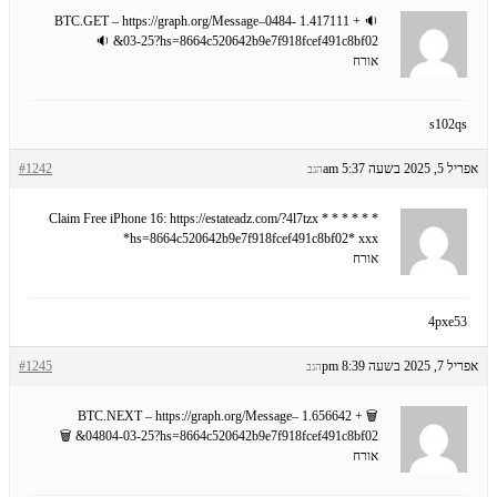
🔉 + 1.417111 BTC.GET – https://graph.org/Message–0484-
03-25?hs=8664c520642b9e7f918fcef491c8bf02& 🔉
אורח
s102qs
אפריל 5, 2025 בשעה 5:37 am
#1242
הגב
* * * Claim Free iPhone 16: https://estateadz.com/?4l7tzx * * *
hs=8664c520642b9e7f918fcef491c8bf02* ххх*
אורח
4pxe53
אפריל 7, 2025 בשעה 8:39 pm
#1245
הגב
🗑 + 1.656642 BTC.NEXT – https://graph.org/Message–
04804-03-25?hs=8664c520642b9e7f918fcef491c8bf02& 🗑
אורח