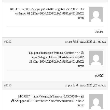
📜 + 0.75523032 BTC.GET – https://telegra.ph/Get-BTC-right-
now-01-22?hs=8664c520642b9e7f918fcef491c8bf02& 📜
אורח
7083sa
פברואר 11, 2025 בשעה 7:38 am
#1222
הגב
📀 You got a transaction from us. Confirm >>>
https://telegra.ph/Get-BTC-right-now-02-10?
hs=8664c520642b9e7f918fcef491c8bf02& 📀
אורח
pb65i7
פברואר 22, 2025 בשעה 8:40 pm
#1223
הגב
📠 + 0.75657339 BTC.GET – https://telegra.ph/Binance-
Support-02-18?hs=8664c520642b9e7f918fcef491c8bf02& 📠
אורח