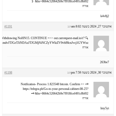
hs=8664c520642b9e7f918fcef491c8bf02& 🖇
אורח
k4v8j2
אוקטובר 27, 2024 בשעה 8:02 am
#1191
הגב
er: Withdrawing NoHN15. CONTINUE =>> out.carrotquest-mail.io/r?
RmdvJTJGeTJiNDAzJTJGMjNiNCZyYWlzZV9vbl9lcnJvcj1GYWxz
אורח
263be7
אוקטובר 30, 2024 בשעה 7:59 pm
#1198
הגב
🗝 Notification- Process 1.823548 bitcoin. Confirm =>
https://telegra.ph/Go-to-your-personal-cabinet-08-25?
hs=8664c520642b9e7f918fcef491c8bf02& 🗝
אורח
lmy5yi