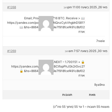
מאי 26, 2025 בשעה 11:00 pm
#1268
הגב
📖 Email; Process 1.913716 BTC. Receive >
https://yandex.com/poll/DCTzwgNQnzCykVhgbhD581?
hs=8664c520642b9e7f918fcef491c8bf02& 📖
אורח
7rxeie
מאי 30, 2025 בשעה 7:57 am
#1269
הגב
🔒 + 1.700151 BTC.NEXT –
https://yandex.com/poll/HsemiBCtfopPhJGk2rGvc2?
hs=8664c520642b9e7f918fcef491c8bf02& 🔒
אורח
9ya9no
מאת
תגובות
מוצגות 55 תגובות – 1 עד 55 (מתוך 55 סה״כ)