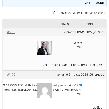
הנושא הזה ריק.
מוצגות 55 תגובות – 1 עד 55 (מתוך 55 סה״כ)
מאת
תגובות
ינואר 23, 2022 בשעה 1:11 pm
#533
הגב
שושנה
אורח
שלום וברכה האם את עורכת צואות ברוח היהדות?
ספטמבר 26, 2024 בשעה 9:51 am
#1179
הגב
ENDING 1.82536 BTC. Withdraw =>> out.carrotquest-mail.io/r?
yRmdvJTJGeTJiNDAzJTJGMjNiNCZyYWlzZV9vbl9lcnJvcj1
אורח
qo6jus