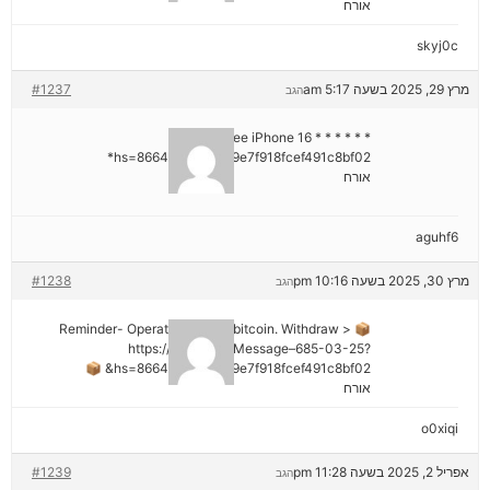
אורח
skyj0c
מרץ 29, 2025 בשעה 5:17 am
#1237
הגב
* * * Claim Free iPhone 16 * * *
hs=8664c520642b9e7f918fcef491c8bf02*
אורח
aguhf6
מרץ 30, 2025 בשעה 10:16 pm
#1238
הגב
📦 Reminder- Operation 1.9598 bitcoin. Withdraw >
https://graph.org/Message–685-03-25?
hs=8664c520642b9e7f918fcef491c8bf02& 📦
אורח
o0xiqi
אפריל 2, 2025 בשעה 11:28 pm
#1239
הגב