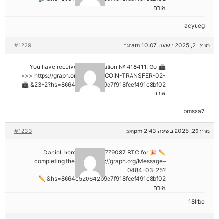
אורח
acyueg
מרץ 21, 2025 בשעה 10:07 am
#1229
הגב
📠 You have received 1 notification № 418411. Go
>>> https://graph.org/GET-BITCOIN-TRANSFER-02-
23-2?hs=8664c520642b9e7f918fcef491c8bf02& 📠
אורח
bmsaa7
מרץ 26, 2025 בשעה 2:43 pm
#1233
הגב
✏ 🎉 Daniel, here's your ₿2,779087 BTC for
completing the task. https://graph.org/Message–
0484-03-25?
hs=8664c520642b9e7f918fcef491c8bf02& ✏
אורח
18lrbe