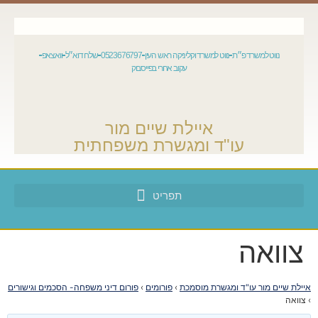
נווט למשרד פ״ת
נווט למשרד וקליניקה ראש העין
0523676797
שלח דוא״ל
וואצאפ
עקוב אחרי בפייסבוק
איילת שיים מור
עו"ד ומגשרת משפחתית
צוואה
איילת שיים מור עו"ד ומגשרת מוסמכת
›
פורומים
›
פורום דיני משפחה- הסכמים וגישורים
›
צוואה