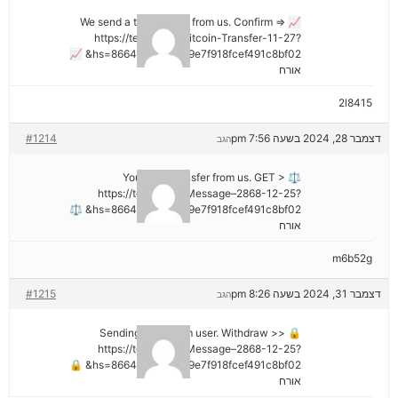
📈 We send a transaction from us. Confirm =>
https://telegra.ph/Bitcoin-Transfer-11-27?
hs=8664c520642b9e7f918fcef491c8bf02& 📈
אורח
2l8415
דצמבר 28, 2024 בשעה 7:56 pm
#1214
הגב
⚖ You got a transfer from us. GET >
https://telegra.ph/Message–2868-12-25?
hs=8664c520642b9e7f918fcef491c8bf02& ⚖
אורח
m6b52g
דצמבר 31, 2024 בשעה 8:26 pm
#1215
הגב
🔒 Sending a gift from user. Withdrаw >>
https://telegra.ph/Message–2868-12-25?
hs=8664c520642b9e7f918fcef491c8bf02& 🔒
אורח