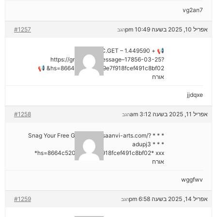
vg2an7
אפריל 10, 2025 בשעה 10:49 pm
#1257
הגב
📢 + 1.449590 BTC.GET –
https://graph.org/Message–17856-03-25?
hs=8664c520642b9e7f918fcef491c8bf02& 📢
אורח
jjdqxe
אפריל 11, 2025 בשעה 3:12 am
#1258
הגב
* * * Snag Your Free Gift: https://saanvi-arts.com/?
adupj3 * * *
hs=8664c520642b9e7f918fcef491c8bf02* ххх*
אורח
wggfwv
אפריל 14, 2025 בשעה 6:58 pm
#1259
הגב