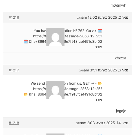
m0dmwh
ינואר 2, 2025 בשעה 12:02 am
#1216
הגב
🗓 You have a notification № 762. Go >>
https://telegra.ph/Message–2868-12-25?
hs=8664c520642b9e7f918fcef491c8bf02& 🗓
אורח
xfh22a
ינואר 6, 2025 בשעה 3:51 am
#1217
הגב
📂 We send a transaction from us. GET =>>
https://telegra.ph/Message–2868-12-25?
hs=8664c520642b9e7f918fcef491c8bf02& 📂
אורח
jcgajo
ינואר 14, 2025 בשעה 2:03 am
#1218
הגב