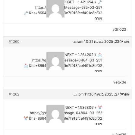
🗝 + 1.421654 BTC.GET –
https://graph.org/Message–685-03-25?
hs=8664c520642b9e7f918fcef491c8bf02& 🗝
אורח
y3h023
אפריל 23, 2025 בשעה 10:21 am
#1260
הגב
📩 + 1.264202 BTC.NEXT –
https://graph.org/Message–0484-03-25?
hs=8664c520642b9e7f918fcef491c8bf02& 📩
אורח
vegk3e
אפריל 27, 2025 בשעה 11:36 pm
#1262
הגב
✂ + 1.986306 BTC.NEXT –
https://graph.org/Message–04804-03-25?
hs=8664c520642b9e7f918fcef491c8bf02& ✂
אורח
w3v675