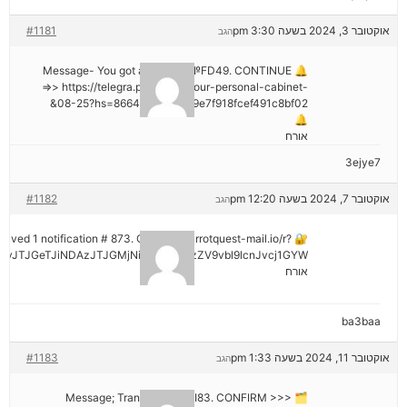
אוקטובר 3, 2024 בשעה 3:30 pm
#1181
הגב
🔔 Message- You got a transfer №FD49. CONTINUE
=>> https://telegra.ph/Go-to-your-personal-cabinet-
08-25?hs=8664c520642b9e7f918fcef491c8bf02&
🔔
אורח
3ejye7
אוקטובר 7, 2024 בשעה 12:20 pm
#1182
הגב
eceived 1 notification # 873. Go > out.carrotquest-mail.io/r?
vJTJGeTJiNDAzJTJGMjNiNCZyYWlzZV9vbl9lcnJvcj1GYW
אורח
ba3baa
אוקטובר 11, 2024 בשעה 1:33 pm
#1183
הגב
🗂 Message; Transaction #KI83. CONFIRM >>>