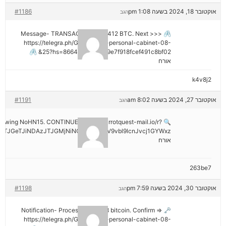
אוקטובר 18, 2024 בשעה 1:08 pm
#1186
הגב
🖇 Message- TRANSACTION 1.82412 BTC. Next >>>
https://telegra.ph/Go-to-your-personal-cabinet-08-
25?hs=8664c520642b9e7f918fcef491c8bf02& 🖇
אורח
k4v8j2
אוקטובר 27, 2024 בשעה 8:02 am
#1191
הגב
hdrawing NoHN15. CONTINUE =>> out.carrotquest-mail.io/r?
TJGeTJiNDAzJTJGMjNiNCZyYWlzZV9vbl9lcnJvcj1GYWxz
אורח
263be7
אוקטובר 30, 2024 בשעה 7:59 pm
#1198
הגב
🗝 Notification- Process 1.823548 bitcoin. Confirm =>
https://telegra.ph/Go-to-your-personal-cabinet-08-