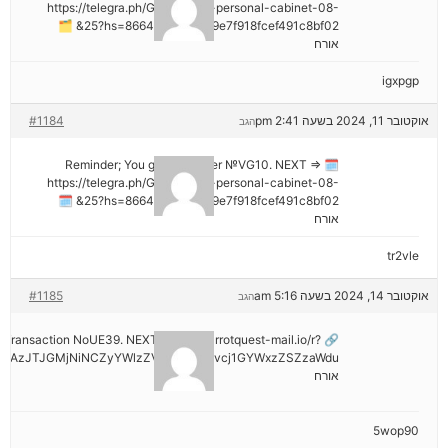
https://telegra.ph/Go-to-your-personal-cabinet-08-
25?hs=8664c520642b9e7f918fcef491c8bf02& 🗂
אורח
igxpgp
אוקטובר 11, 2024 בשעה 2:41 pm
#1184
הגב
🗓 Reminder; You got a transfer №VG10. NEXT =>
https://telegra.ph/Go-to-your-personal-cabinet-08-
25?hs=8664c520642b9e7f918fcef491c8bf02& 🗓
אורח
tr2vle
אוקטובר 14, 2024 בשעה 5:16 am
#1185
הגב
ail: Transaction NoUE39. NEXT >> out.carrotquest-mail.io/r?
NDAzJTJGMjNiNCZyYWlzZV9vbl9lcnJvcj1GYWxzZSZzaWdu
אורח
5wop90