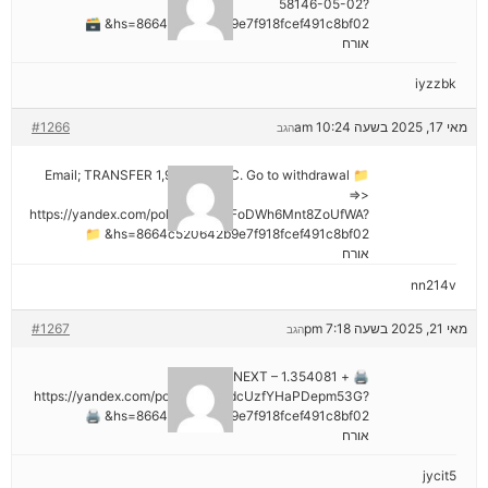
58146-05-02?
hs=8664c520642b9e7f918fcef491c8bf02& 🗃
אורח
iyzzbk
מאי 17, 2025 בשעה 10:24 am
#1266
הגב
📁 Email; TRANSFER 1,988187 BTC. Go to withdrawal
=>>
https://yandex.com/poll/7R6WLNFoDWh6Mnt8ZoUfWA?
hs=8664c520642b9e7f918fcef491c8bf02& 📁
אורח
nn214v
מאי 21, 2025 בשעה 7:18 pm
#1267
הגב
🖨 + 1.354081 BTC.NEXT –
https://yandex.com/poll/Ef2mNddcUzfYHaPDepm53G?
hs=8664c520642b9e7f918fcef491c8bf02& 🖨
אורח
jycit5