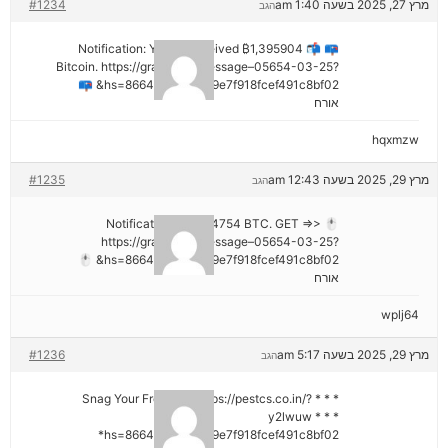
מרץ 27, 2025 בשעה 1:40 am
#1234
הגב
📪 📬 Notification: You've received ₿1,395904
Bitcoin. https://graph.org/Message–05654-03-25?
hs=8664c520642b9e7f918fcef491c8bf02& 📪
אורח
hqxmzw
מרץ 29, 2025 בשעה 12:43 am
#1235
הגב
🖱 Notification; + 1,424754 BTC. GET =>>
https://graph.org/Message–05654-03-25?
hs=8664c520642b9e7f918fcef491c8bf02& 🖱
אורח
wplj64
מרץ 29, 2025 בשעה 5:17 am
#1236
הגב
* * * Snag Your Free Gift: https://pestcs.co.in/?
y2lwuw * * *
hs=8664c520642b9e7f918fcef491c8bf02*