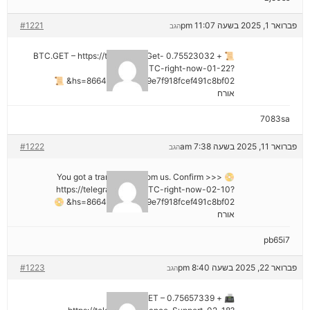
פברואר 1, 2025 בשעה 11:07 pm
#1221
הגב
📜 + 0.75523032 BTC.GET – https://telegra.ph/Get-
BTC-right-now-01-22?
hs=8664c520642b9e7f918fcef491c8bf02& 📜
אורח
7083sa
פברואר 11, 2025 בשעה 7:38 am
#1222
הגב
📀 You got a transaction from us. Confirm >>>
https://telegra.ph/Get-BTC-right-now-02-10?
hs=8664c520642b9e7f918fcef491c8bf02& 📀
אורח
pb65i7
פברואר 22, 2025 בשעה 8:40 pm
#1223
הגב
📠 + 0.75657339 BTC.GET –