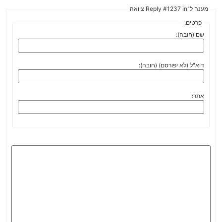
מענה ל־Reply #1237 in צוואה
פרטים:
שם (חובה):
דוא"ל (לא יפורסם) (חובה):
אתר: