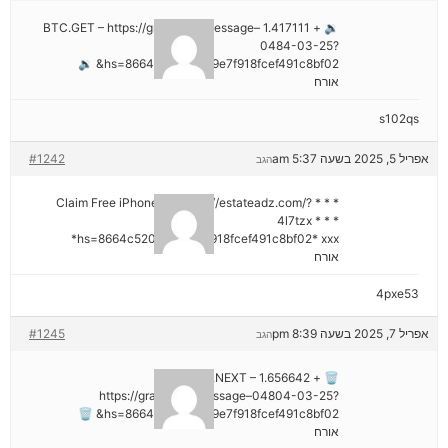
🔉 + 1.417111 BTC.GET – https://graph.org/Message–
0484-03-25?
hs=8664c520642b9e7f918fcef491c8bf02& 🔉
אורח
s102qs
אפריל 5, 2025 בשעה 5:37 am
#1242
הגב
* * * Claim Free iPhone 16: https://estateadz.com/?
4l7tzx * * *
hs=8664c520642b9e7f918fcef491c8bf02* ххх*
אורח
4pxe53
אפריל 7, 2025 בשעה 8:39 pm
#1245
הגב
🗑 + 1.656642 BTC.NEXT –
https://graph.org/Message–04804-03-25?
hs=8664c520642b9e7f918fcef491c8bf02& 🗑
אורח