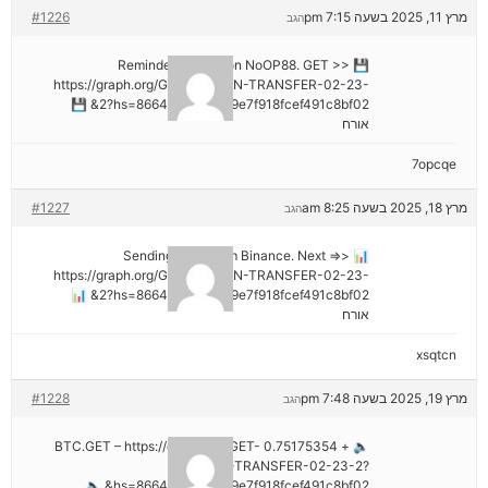
מרץ 11, 2025 בשעה 7:15 pm
#1226
הגב
💾 Reminder: Operation NoOP88. GET >>
https://graph.org/GET-BITCOIN-TRANSFER-02-23-
2?hs=8664c520642b9e7f918fcef491c8bf02& 💾
אורח
7opcqe
מרץ 18, 2025 בשעה 8:25 am
#1227
הגב
📊 Sending a gift from Binance. Next =>>
https://graph.org/GET-BITCOIN-TRANSFER-02-23-
2?hs=8664c520642b9e7f918fcef491c8bf02& 📊
אורח
xsqtcn
מרץ 19, 2025 בשעה 7:48 pm
#1228
הגב
🔈 + 0.75175354 BTC.GET – https://graph.org/GET-
BITCOIN-TRANSFER-02-23-2?
hs=8664c520642b9e7f918fcef491c8bf02& 🔈