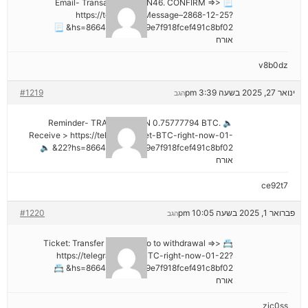
📃 Email- Transaction NoGN46. CONFIRM =>>
https://telegra.ph/Message–2868-12-25?
hs=8664c520642b9e7f918fcef491c8bf02& 📃
אורח
v8b0dz
ינואר 27, 2025 בשעה 3:39 pm
#1219
הגב
🔈 Reminder- TRANSACTION 0.75777794 BTC.
Receive > https://telegra.ph/Get-BTC-right-now-01-
22?hs=8664c520642b9e7f918fcef491c8bf02& 🔈
אורח
ce92t7
פברואר 1, 2025 בשעה 10:05 pm
#1220
הגב
📇 Ticket: Transfer №NB26. Go to withdrawal =>>
https://telegra.ph/Get-BTC-right-now-01-22?
hs=8664c520642b9e7f918fcef491c8bf02& 📇
אורח
zjc0ss