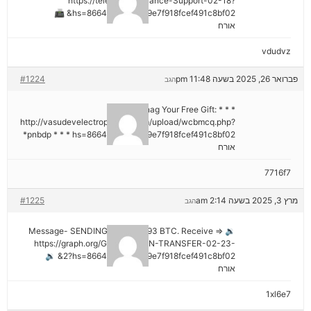
https://telegra.ph/Binance-Support-02-18?
hs=8664c520642b9e7f918fcef491c8bf02& 📠
אורח
vdudvz
פברואר 26, 2025 בשעה 11:48 pm
#1224
הגב
* * * Snag Your Free Gift:
http://vasudevelectroproject.com/upload/wcbmcq.php?
pnbdp * * * hs=8664c520642b9e7f918fcef491c8bf02*
אורח
7716f7
מרץ 3, 2025 בשעה 2:14 am
#1225
הגב
🔉 Message- SENDING 0.75361393 BTC. Receive =>
https://graph.org/GET-BITCOIN-TRANSFER-02-23-
2?hs=8664c520642b9e7f918fcef491c8bf02& 🔉
אורח
1xl6e7