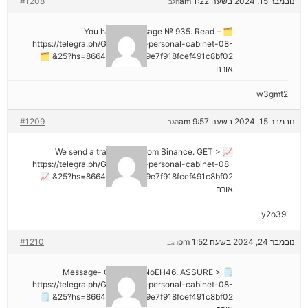
נובמבר 15, 2024 בשעה 1:22 am
#1208
הגב
🗂 You have 1 message № 935. Read –
https://telegra.ph/Go-to-your-personal-cabinet-08-
25?hs=8664c520642b9e7f918fcef491c8bf02& 🗂
אורח
w3gmt2
נובמבר 15, 2024 בשעה 9:57 am
#1209
הגב
📈 We send a transaction from Binance. GЕТ >
https://telegra.ph/Go-to-your-personal-cabinet-08-
25?hs=8664c520642b9e7f918fcef491c8bf02& 📈
אורח
y2o39i
נובמבר 24, 2024 בשעה 1:52 pm
#1210
הגב
🗒 Message- Operation NoEH46. ASSURE >
https://telegra.ph/Go-to-your-personal-cabinet-08-
25?hs=8664c520642b9e7f918fcef491c8bf02& 🗒