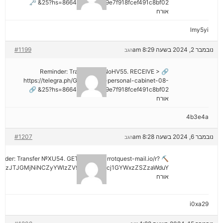
25?hs=8664c520642b9e7f918fcef491c8bf02& 🗝
אורח
lmy5yi
נובמבר 2, 2024 בשעה 8:29 am
#1199
הגב
🔗 Reminder: Transaction NoHV55. RECEIVE >
https://telegra.ph/Go-to-your-personal-cabinet-08-
25?hs=8664c520642b9e7f918fcef491c8bf02& 🔗
אורח
4b3e4a
נובמבר 6, 2024 בשעה 8:28 am
#1207
הגב
minder: Transfer №XU54. GET >> out.carrotquest-mail.io/r?
AzJTJGMjNiNCZyYWlzZV9vbl9lcnJvcj1GYWxzZSZzaWduY
אורח
i0xa29