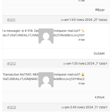
אורח
88jygv
נובמבר 27, 2024 בשעה 1:43 am
#1211
הגב
ived a message(-s) # 518. Open > out.carrotquest-mail.io/r?
mdvJTJGeTJiNDAzJTJGMjNiNCZyYWlzZV9vbl9lcnJvcj1GY
אורח
0o2dd4
דצמבר 7, 2024 בשעה 1:25 am
#1212
הגב
tion: Transaction NoTN51. NEXT => out.carrotquest-mail.io/r?
JGeTJiNDAzJTJGMjNiNCZyYWlzZV9vbl9lcnJvcj1GYWxzZ
אורח
k2tnyk
דצמבר 11, 2024 בשעה 2:45 pm
#1213
הגב