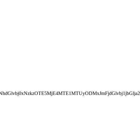
hdGlvbj0xNzkzOTE5MjE4MTE1MTUyODMxJmFjdGlvbj1jbGlja2