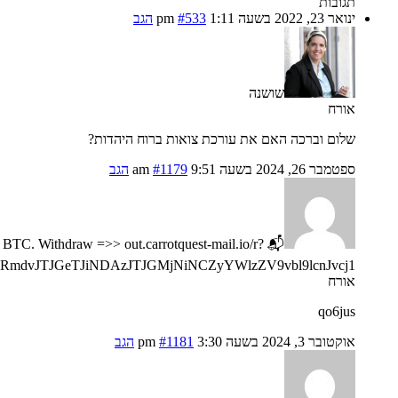
תגובות
ינואר 23, 2022 בשעה 1:11 pm
#533
הגב
שושנה
אורח
שלום וברכה האם את עורכת צואות ברוח היהדות?
ספטמבר 26, 2024 בשעה 9:51 am
#1179
הגב
 BTC. Withdraw =>> out.carrotquest-mail.io/r?
mdvJTJGeTJiNDAzJTJGMjNiNCZyYWlzZV9vbl9lcnJvcj1
אורח
qo6jus
אוקטובר 3, 2024 בשעה 3:30 pm
#1181
הגב