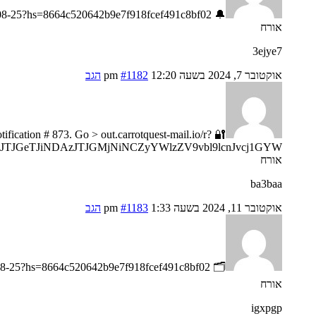
🔔 Message- You got a transfer №FD49. CONTINUE =>> https://telegra.ph/Go-to-your-personal-cabinet-08-25?hs=8664c520642b9e7f918fcef491c8bf02& 🔔
אורח
3ejye7
אוקטובר 7, 2024 בשעה 12:20 pm
#1182
הגב
otification # 873. Go > out.carrotquest-mail.io/r?
JTJGeTJiNDAzJTJGMjNiNCZyYWlzZV9vbl9lcnJvcj1GYW
אורח
ba3baa
אוקטובר 11, 2024 בשעה 1:33 pm
#1183
הגב
🗂 Message; Transaction #KI83. CONFIRM >>> https://telegra.ph/Go-to-your-personal-cabinet-08-25?hs=8664c520642b9e7f918fcef491c8bf02& 🗂
אורח
igxpgp