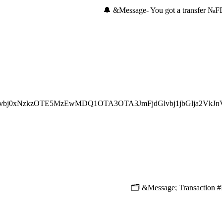
bj0xNzkzOTE5MzEwMDQ1OTA3OTA3JmFjdGlvbj1jbGlja2VkJn