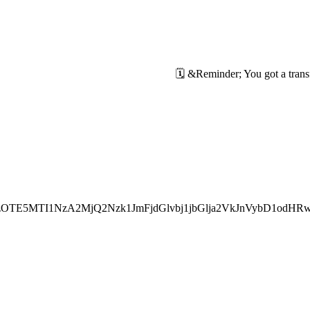
OTE5MTI1NzA2MjQ2Nzk1JmFjdGlvbj1jbGlja2VkJnVybD1odHR