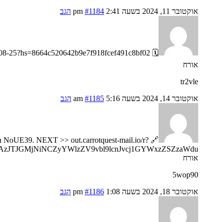
אוקטובר 11, 2024 בשעה 2:41 pm
#1184
הגב
🗓 Reminder; You got a transfer №VG10. NEXT => https://telegra.ph/Go-to-your-personal-cabinet-08-25?hs=8664c520642b9e7f918fcef491c8bf02& 🗓
אורח
tr2vle
אוקטובר 14, 2024 בשעה 5:16 am
#1185
הגב
tion NoUE39. NEXT >> out.carrotquest-mail.io/r?
AzJTJGMjNiNCZyYWlzZV9vbl9lcnJvcj1GYWxzZSZzaWdu
אורח
5wop90
אוקטובר 18, 2024 בשעה 1:08 pm
#1186
הגב