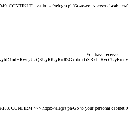
🔐 You have received 1 n
VybD1odHRwcyUzQSUyRiUyRnJlZGxpbmtiaXRzLnRvcCUyRmdv