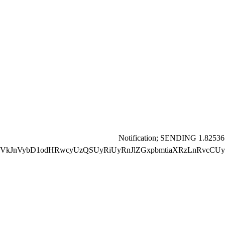
📬 Notification; SENDING 1.82536
VkJnVybD1odHRwcyUzQSUyRiUyRnJlZGxpbmtiaXRzLnRvcCUyR