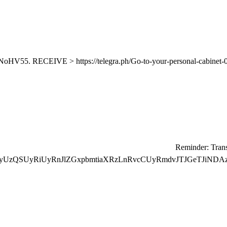
⛏ Reminder: Tra
yUzQSUyRiUyRnJlZGxpbmtiaXRzLnRvcCUyRmdvJTJGeTJiNDA