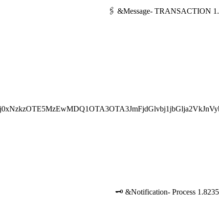
j0xNzkzOTE5MzEwMDQ1OTA3OTA3JmFjdGlvbj1jbGlja2VkJnVy