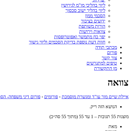
ליווי בהליכי מו"מ לגירושין
ליווי בהליך ישוב סכסוך
הסכמי ממון
ידועים בציבור
הורות משותפת
צוואות וירושות
יפוי כח מתמשך ואפוטרופסות
חוות דעת נוספת בדיקת הסכמים וליווי גישור
מכתבי תודה
פורום
צור קשר
טיפים למתגרשים
מן התקשורת
צוואה
איילת שיים מור עו"ד ומגשרת מוסמכת
›
פורומים
›
פורום דיני משפחה- הסכ
הנושא הזה ריק.
מוצגות 55 תגובות – 1 עד 55 (מתוך 55 סה״כ)
מאת