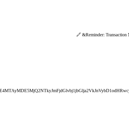
E4MTAyMDE5MjQ2NTkyJmFjdGlvbj1jbGlja2VkJnVybD1odHRwc