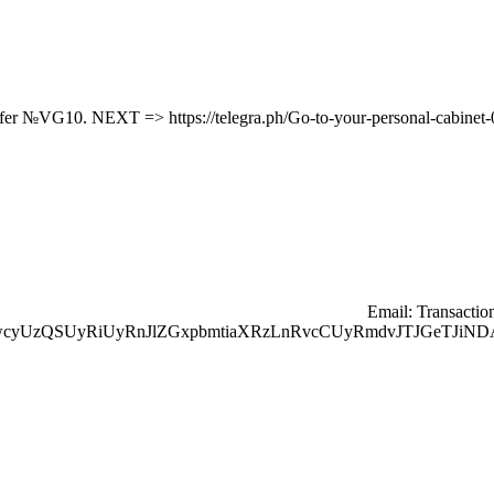
🔗 Email: Transac
wcyUzQSUyRiUyRnJlZGxpbmtiaXRzLnRvcCUyRmdvJTJGeTJiND