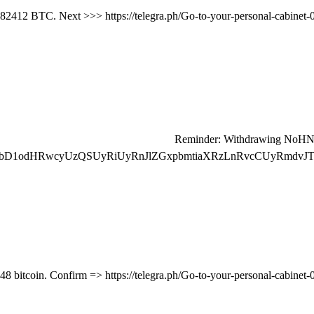
🔍 Reminder: Withdrawing NoH
bD1odHRwcyUzQSUyRiUyRnJlZGxpbmtiaXRzLnRvcCUyRmdvJT