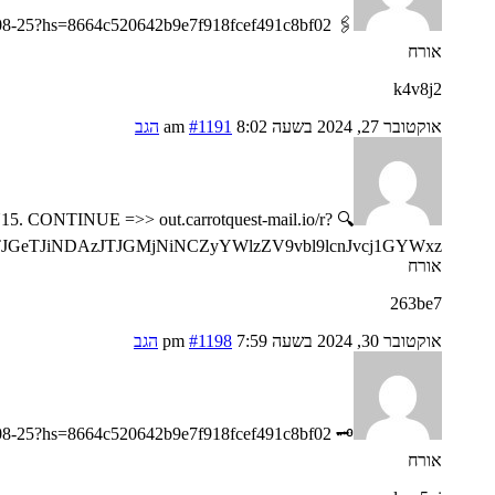
🖇 Message- TRANSACTION 1.82412 BTC. Next >>> https://telegra.ph/Go-to-your-personal-cabinet-08-25?hs=8664c520642b9e7f918fcef491c8bf02& 🖇
אורח
k4v8j2
אוקטובר 27, 2024 בשעה 8:02 am
#1191
הגב
N15. CONTINUE =>> out.carrotquest-mail.io/r?
JGeTJiNDAzJTJGMjNiNCZyYWlzZV9vbl9lcnJvcj1GYWxz
אורח
263be7
אוקטובר 30, 2024 בשעה 7:59 pm
#1198
הגב
🗝 Notification- Process 1.823548 bitcoin. Confirm => https://telegra.ph/Go-to-your-personal-cabinet-08-25?hs=8664c520642b9e7f918fcef491c8bf02& 🗝
אורח