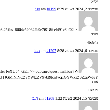
lmy5yi
נובמבר 2, 2024 בשעה 8:29 am
#1199
הגב
🔗 Reminder: Transaction NoHV55. RECEIVE > https://telegra.ph/Go-to-your-personal-cabinet-08-25?hs=8664c520642b9e7f918fcef491c8bf02& 🔗
אורח
4b3e4a
נובמבר 6, 2024 בשעה 8:28 am
#1207
הגב
nsfer №XU54. GET >> out.carrotquest-mail.io/r?
zJTJGMjNiNCZyYWlzZV9vbl9lcnJvcj1GYWxzZSZzaWduY
אורח
i0xa29
נובמבר 15, 2024 בשעה 1:22 am
#1208
הגב