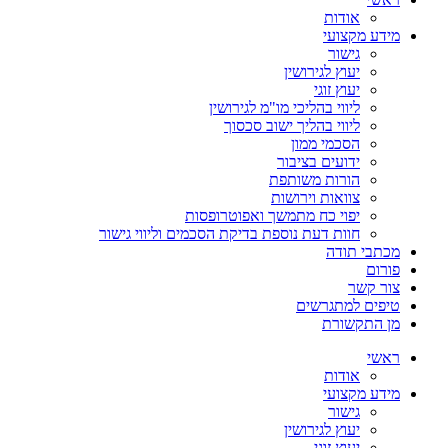
אודות
מידע מקצועי
גישור
יעוץ לגירושין
יעוץ זוגי
ליווי בהליכי מו"מ לגירושין
ליווי בהליך ישוב סכסוך
הסכמי ממון
ידועים בציבור
הורות משותפת
צוואות וירושות
יפוי כח מתמשך ואפוטרופסות
חוות דעת נוספת בדיקת הסכמים וליווי גישור
מכתבי תודה
פורום
צור קשר
טיפים למתגרשים
מן התקשורת
ראשי
אודות
מידע מקצועי
גישור
יעוץ לגירושין
יעוץ זוגי