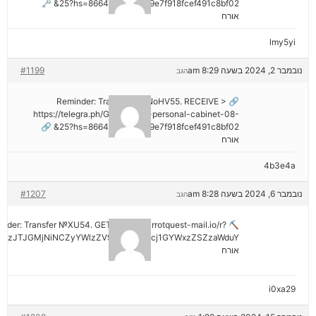
25?hs=8664c520642b9e7f918fcef491c8bf02& 🗝
אורח
lmy5yi
נובמבר 2, 2024 בשעה 8:29 am
#1199
הגב
🔗 Reminder: Transaction NoHV55. RECEIVE >
https://telegra.ph/Go-to-your-personal-cabinet-08-
25?hs=8664c520642b9e7f918fcef491c8bf02& 🔗
אורח
4b3e4a
נובמבר 6, 2024 בשעה 8:28 am
#1207
הגב
minder: Transfer №XU54. GET >> out.carrotquest-mail.io/r?
AzJTJGMjNiNCZyYWlzZV9vbl9lcnJvcj1GYWxzZSZzaWduY
אורח
i0xa29