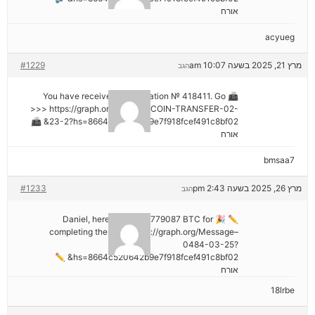
אורח
acyueg
מרץ 21, 2025 בשעה 10:07 am
#1229
הגב
📠 You have received 1 notification № 418411. Go
>>> https://graph.org/GET-BITCOIN-TRANSFER-02-
23-2?hs=8664c520642b9e7f918fcef491c8bf02& 📠
אורח
bmsaa7
מרץ 26, 2025 בשעה 2:43 pm
#1233
הגב
✏ 🎉 Daniel, here's your ₿2,779087 BTC for
completing the task. https://graph.org/Message–
0484-03-25?
hs=8664c520642b9e7f918fcef491c8bf02& ✏
אורח
18lrbe