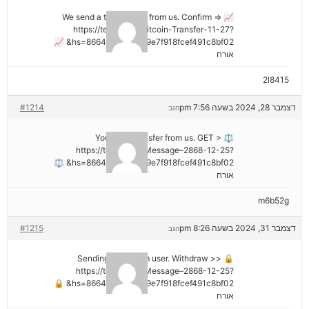
📈 We send a transaction from us. Confirm =>
https://telegra.ph/Bitcoin-Transfer-11-27?
hs=8664c520642b9e7f918fcef491c8bf02& 📈
אורח
2l8415
דצמבר 28, 2024 בשעה 7:56 pm
#1214
הגב
⚖ You got a transfer from us. GET >
https://telegra.ph/Message–2868-12-25?
hs=8664c520642b9e7f918fcef491c8bf02& ⚖
אורח
m6b52g
דצמבר 31, 2024 בשעה 8:26 pm
#1215
הגב
🔒 Sending a gift from user. Withdrаw >>
https://telegra.ph/Message–2868-12-25?
hs=8664c520642b9e7f918fcef491c8bf02& 🔒
אורח