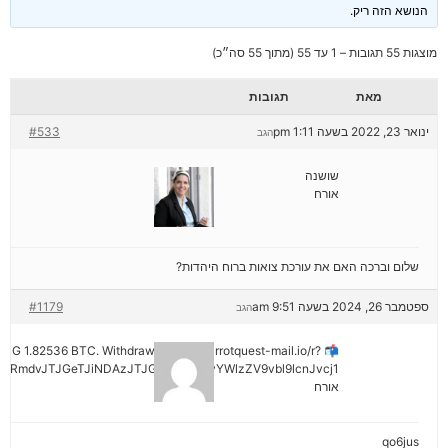
הנושא הזה ריק.
מוצגות 55 תגובות – 1 עד 55 (מתוך 55 סה״כ)
מאת
תגובות
ינואר 23, 2022 בשעה 1:11 pm
#533
הגב
שושנה
אורח
שלום וברכה האם את עורכת צואות ברוח היהדות?
ספטמבר 26, 2024 בשעה 9:51 am
#1179
הגב
ENDING 1.82536 BTC. Withdraw =>> out.carrotquest-mail.io/r?
yRmdvJTJGeTJiNDAzJTJGMjNiNCZyYWlzZV9vbl9lcnJvcj1
אורח
qo6jus