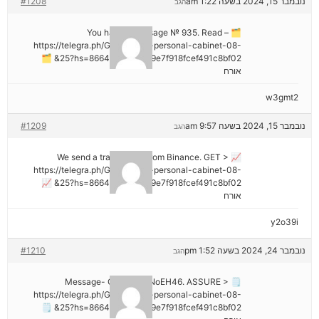
נובמבר 15, 2024 בשעה 1:22 am
#1208
הגב
🗂 You have 1 message № 935. Read –
https://telegra.ph/Go-to-your-personal-cabinet-08-
25?hs=8664c520642b9e7f918fcef491c8bf02& 🗂
אורח
w3gmt2
נובמבר 15, 2024 בשעה 9:57 am
#1209
הגב
📈 We send a transaction from Binance. GЕТ >
https://telegra.ph/Go-to-your-personal-cabinet-08-
25?hs=8664c520642b9e7f918fcef491c8bf02& 📈
אורח
y2o39i
נובמבר 24, 2024 בשעה 1:52 pm
#1210
הגב
🗒 Message- Operation NoEH46. ASSURE >
https://telegra.ph/Go-to-your-personal-cabinet-08-
25?hs=8664c520642b9e7f918fcef491c8bf02& 🗒