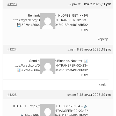
מרץ 11, 2025 בשעה 7:15 pm
#1226
הגב
💾 Reminder: Operation NoOP88. GET >>
https://graph.org/GET-BITCOIN-TRANSFER-02-23-
2?hs=8664c520642b9e7f918fcef491c8bf02& 💾
אורח
7opcqe
מרץ 18, 2025 בשעה 8:25 am
#1227
הגב
📊 Sending a gift from Binance. Next =>>
https://graph.org/GET-BITCOIN-TRANSFER-02-23-
2?hs=8664c520642b9e7f918fcef491c8bf02& 📊
אורח
xsqtcn
מרץ 19, 2025 בשעה 7:48 pm
#1228
הגב
🔈 + 0.75175354 BTC.GET – https://graph.org/GET-
BITCOIN-TRANSFER-02-23-2?
hs=8664c520642b9e7f918fcef491c8bf02& 🔈