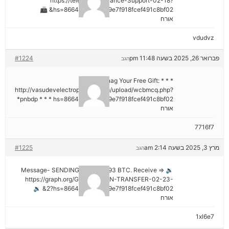
https://telegra.ph/Binance-Support-02-18?
hs=8664c520642b9e7f918fcef491c8bf02& 📠
אורח
vdudvz
פברואר 26, 2025 בשעה 11:48 pm
#1224
הגב
* * * Snag Your Free Gift:
http://vasudevelectroproject.com/upload/wcbmcq.php?
pnbdp * * * hs=8664c520642b9e7f918fcef491c8bf02*
אורח
7716f7
מרץ 3, 2025 בשעה 2:14 am
#1225
הגב
🔉 Message- SENDING 0.75361393 BTC. Receive =>
https://graph.org/GET-BITCOIN-TRANSFER-02-23-
2?hs=8664c520642b9e7f918fcef491c8bf02& 🔉
אורח
1xl6e7