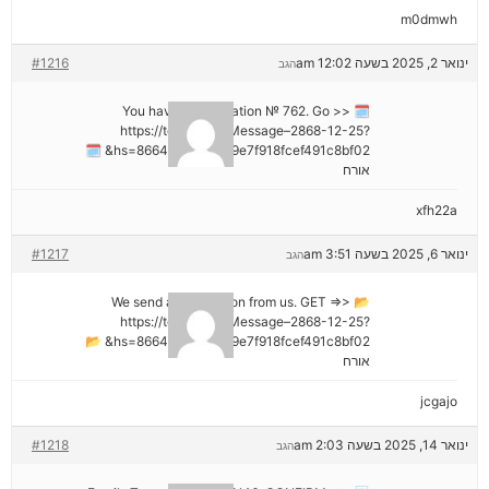
m0dmwh
ינואר 2, 2025 בשעה 12:02 am
#1216
הגב
🗓 You have a notification № 762. Go >>
https://telegra.ph/Message–2868-12-25?
hs=8664c520642b9e7f918fcef491c8bf02& 🗓
אורח
xfh22a
ינואר 6, 2025 בשעה 3:51 am
#1217
הגב
📂 We send a transaction from us. GET =>>
https://telegra.ph/Message–2868-12-25?
hs=8664c520642b9e7f918fcef491c8bf02& 📂
אורח
jcgajo
ינואר 14, 2025 בשעה 2:03 am
#1218
הגב