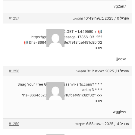
vg2an7
אפריל 10, 2025 בשעה 10:49 pm
#1257
הגב
📢 + 1.449590 BTC.GET –
https://graph.org/Message–17856-03-25?
hs=8664c520642b9e7f918fcef491c8bf02& 📢
אורח
jjdqxe
אפריל 11, 2025 בשעה 3:12 am
#1258
הגב
* * * Snag Your Free Gift: https://saanvi-arts.com/?
adupj3 * * *
hs=8664c520642b9e7f918fcef491c8bf02* ххх*
אורח
wggfwv
אפריל 14, 2025 בשעה 6:58 pm
#1259
הגב