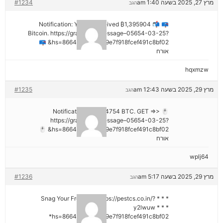
מרץ 27, 2025 בשעה 1:40 am
#1234
הגב
📪 📬 Notification: You've received ₿1,395904
Bitcoin. https://graph.org/Message–05654-03-25?
hs=8664c520642b9e7f918fcef491c8bf02& 📪
אורח
hqxmzw
מרץ 29, 2025 בשעה 12:43 am
#1235
הגב
🖱 Notification; + 1,424754 BTC. GET =>>
https://graph.org/Message–05654-03-25?
hs=8664c520642b9e7f918fcef491c8bf02& 🖱
אורח
wplj64
מרץ 29, 2025 בשעה 5:17 am
#1236
הגב
* * * Snag Your Free Gift: https://pestcs.co.in/?
y2lwuw * * *
hs=8664c520642b9e7f918fcef491c8bf02*