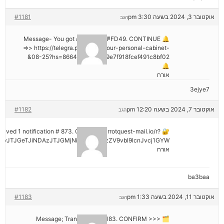
אוקטובר 3, 2024 בשעה 3:30 pm
#1181
הגב
🔔 Message- You got a transfer №FD49. CONTINUE
=>> https://telegra.ph/Go-to-your-personal-cabinet-
08-25?hs=8664c520642b9e7f918fcef491c8bf02&
🔔
אורח
3ejye7
אוקטובר 7, 2024 בשעה 12:20 pm
#1182
הגב
eceived 1 notification # 873. Go > out.carrotquest-mail.io/r?
vJTJGeTJiNDAzJTJGMjNiNCZyYWlzZV9vbl9lcnJvcj1GYW
אורח
ba3baa
אוקטובר 11, 2024 בשעה 1:33 pm
#1183
הגב
🗂 Message; Transaction #KI83. CONFIRM >>>