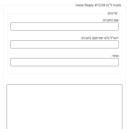
מענה ל־Reply #1238 in צוואה
פרטים:
שם (חובה):
דוא"ל (לא יפורסם) (חובה):
אתר: