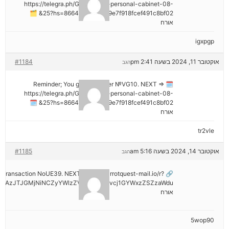
https://telegra.ph/Go-to-your-personal-cabinet-08-
25?hs=8664c520642b9e7f918fcef491c8bf02& 🗂
אורח
igxpgp
אוקטובר 11, 2024 בשעה 2:41 pm
#1184
הגב
🗓 Reminder; You got a transfer №VG10. NEXT =>
https://telegra.ph/Go-to-your-personal-cabinet-08-
25?hs=8664c520642b9e7f918fcef491c8bf02& 🗓
אורח
tr2vle
אוקטובר 14, 2024 בשעה 5:16 am
#1185
הגב
ail: Transaction NoUE39. NEXT >> out.carrotquest-mail.io/r?
NDAzJTJGMjNiNCZyYWlzZV9vbl9lcnJvcj1GYWxzZSZzaWdu
אורח
5wop90