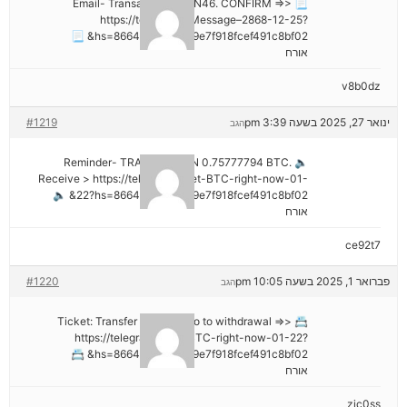
📃 Email- Transaction NoGN46. CONFIRM =>>
https://telegra.ph/Message–2868-12-25?
hs=8664c520642b9e7f918fcef491c8bf02& 📃
אורח
v8b0dz
ינואר 27, 2025 בשעה 3:39 pm
#1219
הגב
🔈 Reminder- TRANSACTION 0.75777794 BTC.
Receive > https://telegra.ph/Get-BTC-right-now-01-
22?hs=8664c520642b9e7f918fcef491c8bf02& 🔈
אורח
ce92t7
פברואר 1, 2025 בשעה 10:05 pm
#1220
הגב
📇 Ticket: Transfer №NB26. Go to withdrawal =>>
https://telegra.ph/Get-BTC-right-now-01-22?
hs=8664c520642b9e7f918fcef491c8bf02& 📇
אורח
zjc0ss