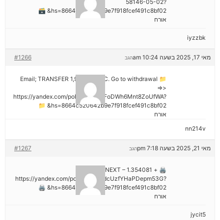
58146-05-02?
hs=8664c520642b9e7f918fcef491c8bf02& 🗃
אורח
iyzzbk
מאי 17, 2025 בשעה 10:24 am
#1266
הגב
📁 Email; TRANSFER 1,988187 BTC. Go to withdrawal
=>>
https://yandex.com/poll/7R6WLNFoDWh6Mnt8ZoUfWA?
hs=8664c520642b9e7f918fcef491c8bf02& 📁
אורח
nn214v
מאי 21, 2025 בשעה 7:18 pm
#1267
הגב
🖨 + 1.354081 BTC.NEXT –
https://yandex.com/poll/Ef2mNddcUzfYHaPDepm53G?
hs=8664c520642b9e7f918fcef491c8bf02& 🖨
אורח
jycit5