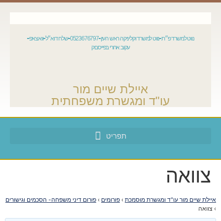
נווט למשרד פ״ת
נווט למשרד וקליניקה ראש העין
0523676797
שלח דוא״ל
וואצאפ
עקוב אחרי בפייסבוק
איילת שיים מור
עו"ד ומגשרת משפחתית
צוואה
איילת שיים מור עו"ד ומגשרת מוסמכת
›
פורומים
›
פורום דיני משפחה- הסכמים וגישורים
›
צוואה