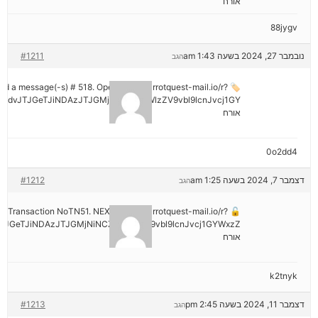
אורח
88jygv
נובמבר 27, 2024 בשעה 1:43 am
#1211
הגב
ived a message(-s) # 518. Open > out.carrotquest-mail.io/r?
mdvJTJGeTJiNDAzJTJGMjNiNCZyYWlzZV9vbl9lcnJvcj1GY
אורח
0o2dd4
דצמבר 7, 2024 בשעה 1:25 am
#1212
הגב
tion: Transaction NoTN51. NEXT => out.carrotquest-mail.io/r?
JGeTJiNDAzJTJGMjNiNCZyYWlzZV9vbl9lcnJvcj1GYWxzZ
אורח
k2tnyk
דצמבר 11, 2024 בשעה 2:45 pm
#1213
הגב