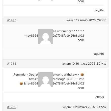
אורח
skyj0c
מרץ 29, 2025 בשעה 5:17 am
#1237
הגב
* * * Claim Free iPhone 16 * * *
hs=8664c520642b9e7f918fcef491c8bf02*
אורח
aguhf6
מרץ 30, 2025 בשעה 10:16 pm
#1238
הגב
📦 Reminder- Operation 1.9598 bitcoin. Withdraw >
https://graph.org/Message–685-03-25?
hs=8664c520642b9e7f918fcef491c8bf02& 📦
אורח
o0xiqi
אפריל 2, 2025 בשעה 11:28 pm
#1239
הגב