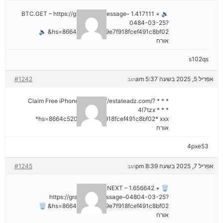
🔉 + 1.417111 BTC.GET – https://graph.org/Message–
0484-03-25?
hs=8664c520642b9e7f918fcef491c8bf02& 🔉
אורח
s102qs
אפריל 5, 2025 בשעה 5:37 am
#1242
הגב
* * * Claim Free iPhone 16: https://estateadz.com/?
4l7tzx * * *
hs=8664c520642b9e7f918fcef491c8bf02* ххх*
אורח
4pxe53
אפריל 7, 2025 בשעה 8:39 pm
#1245
הגב
🗑 + 1.656642 BTC.NEXT –
https://graph.org/Message–04804-03-25?
hs=8664c520642b9e7f918fcef491c8bf02& 🗑
אורח