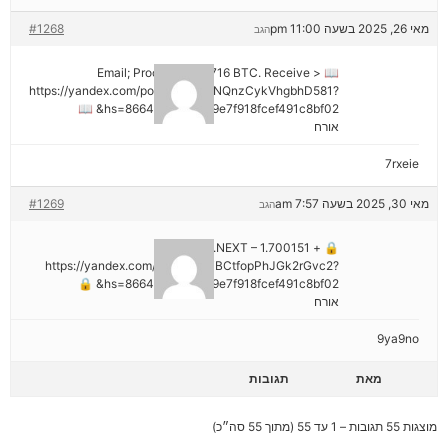
מאי 26, 2025 בשעה 11:00 pm
#1268
הגב
📖 Email; Process 1.913716 BTC. Receive >
https://yandex.com/poll/DCTzwgNQnzCykVhgbhD581?
hs=8664c520642b9e7f918fcef491c8bf02& 📖
אורח
7rxeie
מאי 30, 2025 בשעה 7:57 am
#1269
הגב
🔒 + 1.700151 BTC.NEXT –
https://yandex.com/poll/HsemiBCtfopPhJGk2rGvc2?
hs=8664c520642b9e7f918fcef491c8bf02& 🔒
אורח
9ya9no
מאת
תגובות
מוצגות 55 תגובות – 1 עד 55 (מתוך 55 סה״כ)