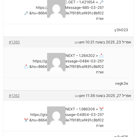
🗝 + 1.421654 BTC.GET –
https://graph.org/Message–685-03-25?
hs=8664c520642b9e7f918fcef491c8bf02& 🗝
אורח
y3h023
אפריל 23, 2025 בשעה 10:21 am
#1260
הגב
📩 + 1.264202 BTC.NEXT –
https://graph.org/Message–0484-03-25?
hs=8664c520642b9e7f918fcef491c8bf02& 📩
אורח
vegk3e
אפריל 27, 2025 בשעה 11:36 pm
#1262
הגב
✂ + 1.986306 BTC.NEXT –
https://graph.org/Message–04804-03-25?
hs=8664c520642b9e7f918fcef491c8bf02& ✂
אורח
w3v675