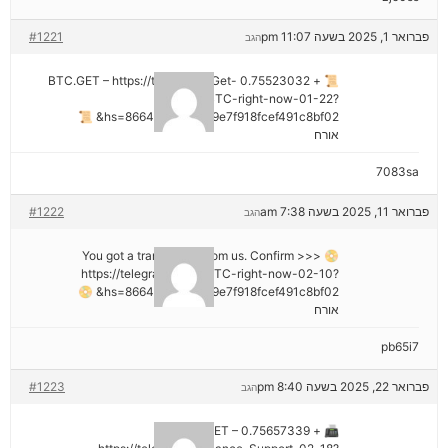
פברואר 1, 2025 בשעה 11:07 pm
#1221
הגב
📜 + 0.75523032 BTC.GET – https://telegra.ph/Get-
BTC-right-now-01-22?
hs=8664c520642b9e7f918fcef491c8bf02& 📜
אורח
7083sa
פברואר 11, 2025 בשעה 7:38 am
#1222
הגב
📀 You got a transaction from us. Confirm >>>
https://telegra.ph/Get-BTC-right-now-02-10?
hs=8664c520642b9e7f918fcef491c8bf02& 📀
אורח
pb65i7
פברואר 22, 2025 בשעה 8:40 pm
#1223
הגב
📠 + 0.75657339 BTC.GET –