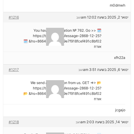
m0dmwh
ינואר 2, 2025 בשעה 12:02 am
#1216
הגב
🗓 You have a notification № 762. Go >>
https://telegra.ph/Message–2868-12-25?
hs=8664c520642b9e7f918fcef491c8bf02& 🗓
אורח
xfh22a
ינואר 6, 2025 בשעה 3:51 am
#1217
הגב
📂 We send a transaction from us. GET =>>
https://telegra.ph/Message–2868-12-25?
hs=8664c520642b9e7f918fcef491c8bf02& 📂
אורח
jcgajo
ינואר 14, 2025 בשעה 2:03 am
#1218
הגב