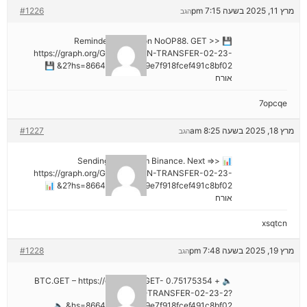
מרץ 11, 2025 בשעה 7:15 pm
#1226
הגב
💾 Reminder: Operation NoOP88. GET >>
https://graph.org/GET-BITCOIN-TRANSFER-02-23-
2?hs=8664c520642b9e7f918fcef491c8bf02& 💾
אורח
7opcqe
מרץ 18, 2025 בשעה 8:25 am
#1227
הגב
📊 Sending a gift from Binance. Next =>>
https://graph.org/GET-BITCOIN-TRANSFER-02-23-
2?hs=8664c520642b9e7f918fcef491c8bf02& 📊
אורח
xsqtcn
מרץ 19, 2025 בשעה 7:48 pm
#1228
הגב
🔈 + 0.75175354 BTC.GET – https://graph.org/GET-
BITCOIN-TRANSFER-02-23-2?
hs=8664c520642b9e7f918fcef491c8bf02& 🔈