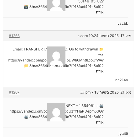
58146-05-02?
hs=8664c520642b9e7f918fcef491c8bf02& 🗃
אורח
iyzzbk
מאי 17, 2025 בשעה 10:24 am
#1266
הגב
📁 Email; TRANSFER 1,988187 BTC. Go to withdrawal
=>>
https://yandex.com/poll/7R6WLNFoDWh6Mnt8ZoUfWA?
hs=8664c520642b9e7f918fcef491c8bf02& 📁
אורח
nn214v
מאי 21, 2025 בשעה 7:18 pm
#1267
הגב
🖨 + 1.354081 BTC.NEXT –
https://yandex.com/poll/Ef2mNddcUzfYHaPDepm53G?
hs=8664c520642b9e7f918fcef491c8bf02& 🖨
אורח
jycit5