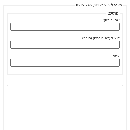
מענה ל־Reply #1245 in צוואה
פרטים:
שם (חובה):
דוא"ל (לא יפורסם) (חובה):
אתר: