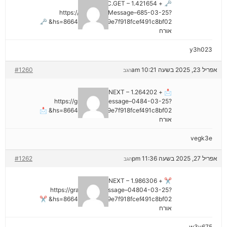
🗝 + 1.421654 BTC.GET –
https://graph.org/Message–685-03-25?
hs=8664c520642b9e7f918fcef491c8bf02& 🗝
אורח
y3h023
אפריל 23, 2025 בשעה 10:21 am
#1260
הגב
📩 + 1.264202 BTC.NEXT –
https://graph.org/Message–0484-03-25?
hs=8664c520642b9e7f918fcef491c8bf02& 📩
אורח
vegk3e
אפריל 27, 2025 בשעה 11:36 pm
#1262
הגב
✂ + 1.986306 BTC.NEXT –
https://graph.org/Message–04804-03-25?
hs=8664c520642b9e7f918fcef491c8bf02& ✂
אורח
w3v675