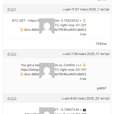
פברואר 1, 2025 בשעה 11:07 pm
#1221
הגב
📜 + 0.75523032 BTC.GET – https://telegra.ph/Get-
BTC-right-now-01-22?
hs=8664c520642b9e7f918fcef491c8bf02& 📜
אורח
7083sa
פברואר 11, 2025 בשעה 7:38 am
#1222
הגב
📀 You got a transaction from us. Confirm >>>
https://telegra.ph/Get-BTC-right-now-02-10?
hs=8664c520642b9e7f918fcef491c8bf02& 📀
אורח
pb65i7
פברואר 22, 2025 בשעה 8:40 pm
#1223
הגב
📠 + 0.75657339 BTC.GET –