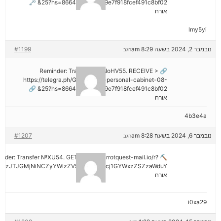
25?hs=8664c520642b9e7f918fcef491c8bf02& 🗝
אורח
lmy5yi
נובמבר 2, 2024 בשעה 8:29 am
#1199
הגב
🔗 Reminder: Transaction NoHV55. RECEIVE >
https://telegra.ph/Go-to-your-personal-cabinet-08-
25?hs=8664c520642b9e7f918fcef491c8bf02& 🔗
אורח
4b3e4a
נובמבר 6, 2024 בשעה 8:28 am
#1207
הגב
minder: Transfer №XU54. GET >> out.carrotquest-mail.io/r?
AzJTJGMjNiNCZyYWlzZV9vbl9lcnJvcj1GYWxzZSZzaWduY
אורח
i0xa29