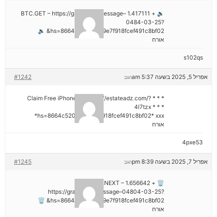
🔉 + 1.417111 BTC.GET – https://graph.org/Message–
0484-03-25?
hs=8664c520642b9e7f918fcef491c8bf02& 🔉
אורח
s102qs
אפריל 5, 2025 בשעה 5:37 am
#1242
הגב
* * * Claim Free iPhone 16: https://estateadz.com/?
4l7tzx * * *
hs=8664c520642b9e7f918fcef491c8bf02* ххх*
אורח
4pxe53
אפריל 7, 2025 בשעה 8:39 pm
#1245
הגב
🗑 + 1.656642 BTC.NEXT –
https://graph.org/Message–04804-03-25?
hs=8664c520642b9e7f918fcef491c8bf02& 🗑
אורח