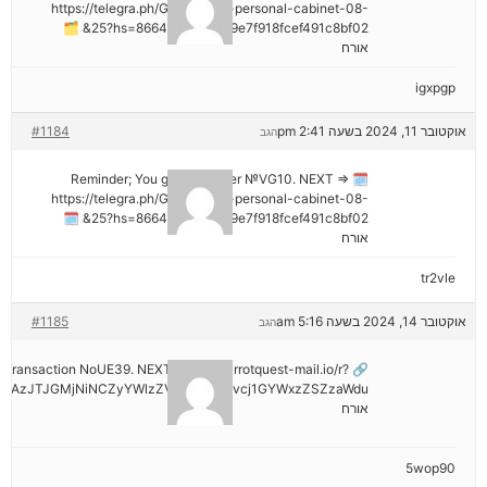
https://telegra.ph/Go-to-your-personal-cabinet-08-
25?hs=8664c520642b9e7f918fcef491c8bf02& 🗂
אורח
igxpgp
אוקטובר 11, 2024 בשעה 2:41 pm
#1184
הגב
🗓 Reminder; You got a transfer №VG10. NEXT =>
https://telegra.ph/Go-to-your-personal-cabinet-08-
25?hs=8664c520642b9e7f918fcef491c8bf02& 🗓
אורח
tr2vle
אוקטובר 14, 2024 בשעה 5:16 am
#1185
הגב
ail: Transaction NoUE39. NEXT >> out.carrotquest-mail.io/r?
NDAzJTJGMjNiNCZyYWlzZV9vbl9lcnJvcj1GYWxzZSZzaWdu
אורח
5wop90