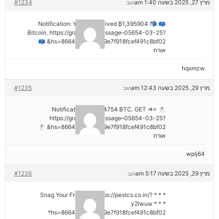
מרץ 27, 2025 בשעה 1:40 am
#1234
הגב
📪 📬 Notification: You've received ₿1,395904
Bitcoin. https://graph.org/Message–05654-03-25?
hs=8664c520642b9e7f918fcef491c8bf02& 📪
אורח
hqxmzw
מרץ 29, 2025 בשעה 12:43 am
#1235
הגב
🖱 Notification; + 1,424754 BTC. GET =>>
https://graph.org/Message–05654-03-25?
hs=8664c520642b9e7f918fcef491c8bf02& 🖱
אורח
wplj64
מרץ 29, 2025 בשעה 5:17 am
#1236
הגב
* * * Snag Your Free Gift: https://pestcs.co.in/?
y2lwuw * * *
hs=8664c520642b9e7f918fcef491c8bf02*