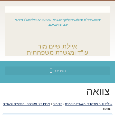
נווט למשרד פ״ת
נווט למשרד וקליניקה ראש העין
0523676797
שלח דוא״ל
וואצאפ
עקוב אחרי בפייסבוק
איילת שיים מור
עו"ד ומגשרת משפחתית
צוואה
איילת שיים מור עו"ד ומגשרת מוסמכת
›
פורומים
›
פורום דיני משפחה- הסכמים וגישורים
›
צוואה