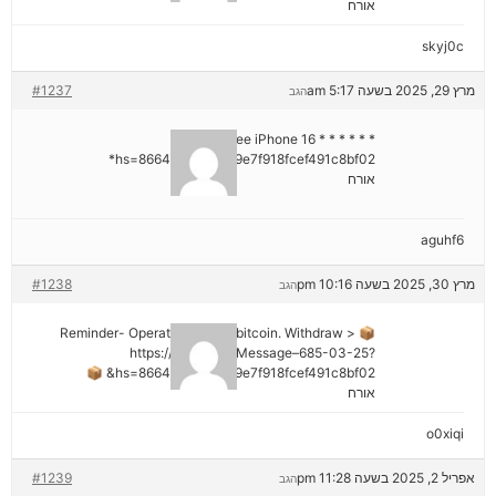
אורח
skyj0c
מרץ 29, 2025 בשעה 5:17 am
#1237
הגב
* * * Claim Free iPhone 16 * * *
hs=8664c520642b9e7f918fcef491c8bf02*
אורח
aguhf6
מרץ 30, 2025 בשעה 10:16 pm
#1238
הגב
📦 Reminder- Operation 1.9598 bitcoin. Withdraw >
https://graph.org/Message–685-03-25?
hs=8664c520642b9e7f918fcef491c8bf02& 📦
אורח
o0xiqi
אפריל 2, 2025 בשעה 11:28 pm
#1239
הגב