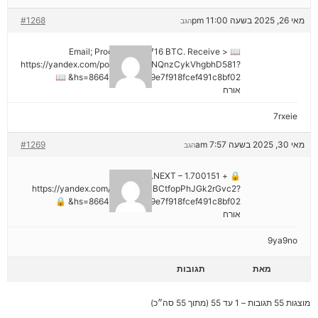
מאי 26, 2025 בשעה 11:00 pm
#1268
הגב
📖 Email; Process 1.913716 BTC. Receive >
https://yandex.com/poll/DCTzwgNQnzCykVhgbhD581?
hs=8664c520642b9e7f918fcef491c8bf02& 📖
אורח
7rxeie
מאי 30, 2025 בשעה 7:57 am
#1269
הגב
🔒 + 1.700151 BTC.NEXT –
https://yandex.com/poll/HsemiBCtfopPhJGk2rGvc2?
hs=8664c520642b9e7f918fcef491c8bf02& 🔒
אורח
9ya9no
מאת
תגובות
מוצגות 55 תגובות – 1 עד 55 (מתוך 55 סה״כ)