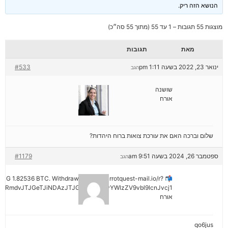
הנושא הזה ריק.
מוצגות 55 תגובות – 1 עד 55 (מתוך 55 סה״כ)
מאת
תגובות
ינואר 23, 2022 בשעה 1:11 pm
#533
הגב
שושנה
אורח
שלום וברכה האם את עורכת צואות ברוח היהדות?
ספטמבר 26, 2024 בשעה 9:51 am
#1179
הגב
ENDING 1.82536 BTC. Withdraw =>> out.carrotquest-mail.io/r?
yRmdvJTJGeTJiNDAzJTJGMjNiNCZyYWlzZV9vbl9lcnJvcj1
אורח
qo6jus