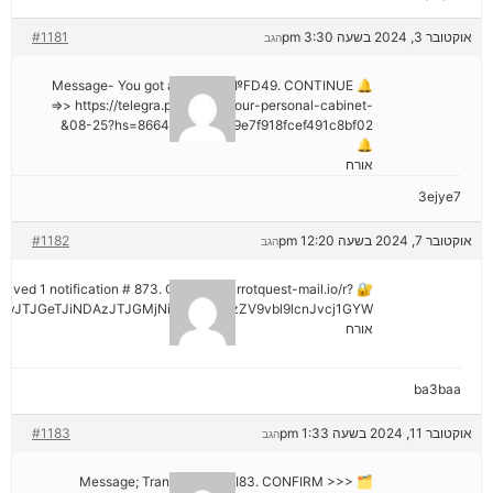
אוקטובר 3, 2024 בשעה 3:30 pm
#1181
הגב
🔔 Message- You got a transfer №FD49. CONTINUE
=>> https://telegra.ph/Go-to-your-personal-cabinet-
08-25?hs=8664c520642b9e7f918fcef491c8bf02&
🔔
אורח
3ejye7
אוקטובר 7, 2024 בשעה 12:20 pm
#1182
הגב
eceived 1 notification # 873. Go > out.carrotquest-mail.io/r?
vJTJGeTJiNDAzJTJGMjNiNCZyYWlzZV9vbl9lcnJvcj1GYW
אורח
ba3baa
אוקטובר 11, 2024 בשעה 1:33 pm
#1183
הגב
🗂 Message; Transaction #KI83. CONFIRM >>>