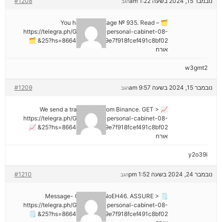
נובמבר 15, 2024 בשעה 1:22 am
#1208
הגב
🗂 You have 1 message № 935. Read –
https://telegra.ph/Go-to-your-personal-cabinet-08-
25?hs=8664c520642b9e7f918fcef491c8bf02& 🗂
אורח
w3gmt2
נובמבר 15, 2024 בשעה 9:57 am
#1209
הגב
📈 We send a transaction from Binance. GЕТ >
https://telegra.ph/Go-to-your-personal-cabinet-08-
25?hs=8664c520642b9e7f918fcef491c8bf02& 📈
אורח
y2o39i
נובמבר 24, 2024 בשעה 1:52 pm
#1210
הגב
🗒 Message- Operation NoEH46. ASSURE >
https://telegra.ph/Go-to-your-personal-cabinet-08-
25?hs=8664c520642b9e7f918fcef491c8bf02& 🗒