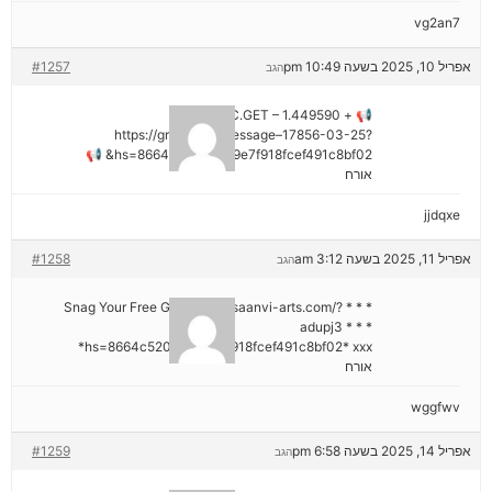
vg2an7
אפריל 10, 2025 בשעה 10:49 pm
#1257
הגב
📢 + 1.449590 BTC.GET –
https://graph.org/Message–17856-03-25?
hs=8664c520642b9e7f918fcef491c8bf02& 📢
אורח
jjdqxe
אפריל 11, 2025 בשעה 3:12 am
#1258
הגב
* * * Snag Your Free Gift: https://saanvi-arts.com/?
adupj3 * * *
hs=8664c520642b9e7f918fcef491c8bf02* ххх*
אורח
wggfwv
אפריל 14, 2025 בשעה 6:58 pm
#1259
הגב