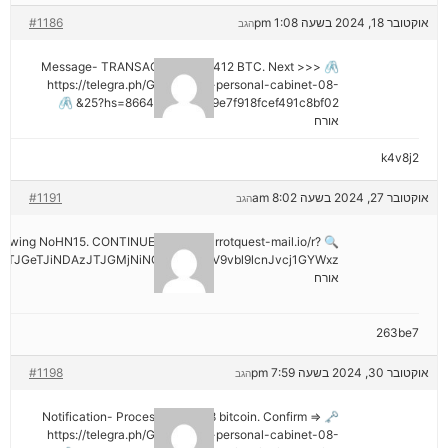
אוקטובר 18, 2024 בשעה 1:08 pm
#1186
הגב
🖇 Message- TRANSACTION 1.82412 BTC. Next >>>
https://telegra.ph/Go-to-your-personal-cabinet-08-
25?hs=8664c520642b9e7f918fcef491c8bf02& 🖇
אורח
k4v8j2
אוקטובר 27, 2024 בשעה 8:02 am
#1191
הגב
hdrawing NoHN15. CONTINUE =>> out.carrotquest-mail.io/r?
TJGeTJiNDAzJTJGMjNiNCZyYWlzZV9vbl9lcnJvcj1GYWxz
אורח
263be7
אוקטובר 30, 2024 בשעה 7:59 pm
#1198
הגב
🗝 Notification- Process 1.823548 bitcoin. Confirm =>
https://telegra.ph/Go-to-your-personal-cabinet-08-