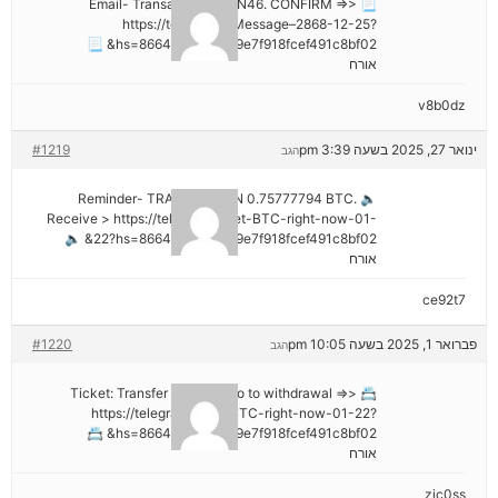
📃 Email- Transaction NoGN46. CONFIRM =>>
https://telegra.ph/Message–2868-12-25?
hs=8664c520642b9e7f918fcef491c8bf02& 📃
אורח
v8b0dz
ינואר 27, 2025 בשעה 3:39 pm
#1219
הגב
🔈 Reminder- TRANSACTION 0.75777794 BTC.
Receive > https://telegra.ph/Get-BTC-right-now-01-
22?hs=8664c520642b9e7f918fcef491c8bf02& 🔈
אורח
ce92t7
פברואר 1, 2025 בשעה 10:05 pm
#1220
הגב
📇 Ticket: Transfer №NB26. Go to withdrawal =>>
https://telegra.ph/Get-BTC-right-now-01-22?
hs=8664c520642b9e7f918fcef491c8bf02& 📇
אורח
zjc0ss