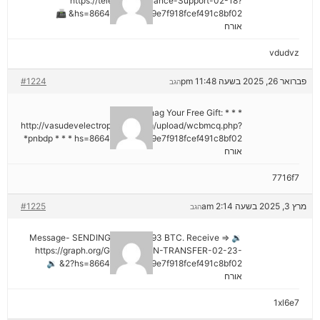
https://telegra.ph/Binance-Support-02-18?
hs=8664c520642b9e7f918fcef491c8bf02& 📠
אורח
vdudvz
פברואר 26, 2025 בשעה 11:48 pm
#1224
הגב
* * * Snag Your Free Gift:
http://vasudevelectroproject.com/upload/wcbmcq.php?
pnbdp * * * hs=8664c520642b9e7f918fcef491c8bf02*
אורח
7716f7
מרץ 3, 2025 בשעה 2:14 am
#1225
הגב
🔉 Message- SENDING 0.75361393 BTC. Receive =>
https://graph.org/GET-BITCOIN-TRANSFER-02-23-
2?hs=8664c520642b9e7f918fcef491c8bf02& 🔉
אורח
1xl6e7