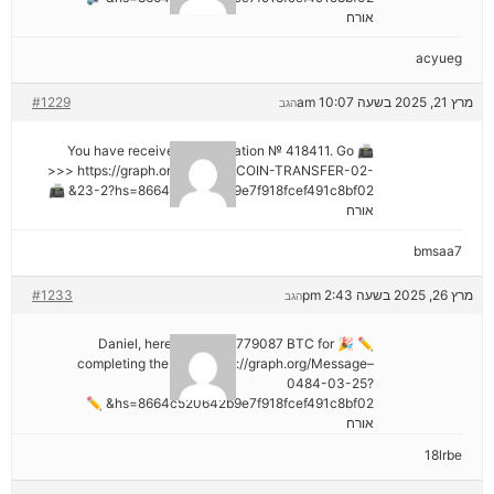
אורח
acyueg
מרץ 21, 2025 בשעה 10:07 am
#1229
הגב
📠 You have received 1 notification № 418411. Go
>>> https://graph.org/GET-BITCOIN-TRANSFER-02-
23-2?hs=8664c520642b9e7f918fcef491c8bf02& 📠
אורח
bmsaa7
מרץ 26, 2025 בשעה 2:43 pm
#1233
הגב
✏ 🎉 Daniel, here's your ₿2,779087 BTC for
completing the task. https://graph.org/Message–
0484-03-25?
hs=8664c520642b9e7f918fcef491c8bf02& ✏
אורח
18lrbe