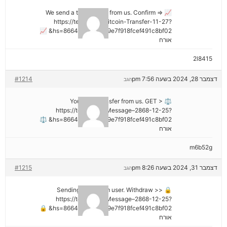
📈 We send a transaction from us. Confirm =>
https://telegra.ph/Bitcoin-Transfer-11-27?
hs=8664c520642b9e7f918fcef491c8bf02& 📈
אורח
2l8415
דצמבר 28, 2024 בשעה 7:56 pm
#1214
הגב
⚖ You got a transfer from us. GET >
https://telegra.ph/Message–2868-12-25?
hs=8664c520642b9e7f918fcef491c8bf02& ⚖
אורח
m6b52g
דצמבר 31, 2024 בשעה 8:26 pm
#1215
הגב
🔒 Sending a gift from user. Withdrаw >>
https://telegra.ph/Message–2868-12-25?
hs=8664c520642b9e7f918fcef491c8bf02& 🔒
אורח