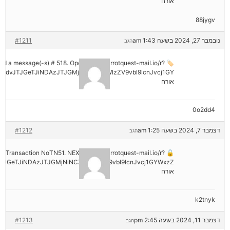
אורח
88jygv
נובמבר 27, 2024 בשעה 1:43 am
#1211
הגב
ived a message(-s) # 518. Open > out.carrotquest-mail.io/r?
mdvJTJGeTJiNDAzJTJGMjNiNCZyYWlzZV9vbl9lcnJvcj1GY
אורח
0o2dd4
דצמבר 7, 2024 בשעה 1:25 am
#1212
הגב
tion: Transaction NoTN51. NEXT => out.carrotquest-mail.io/r?
JGeTJiNDAzJTJGMjNiNCZyYWlzZV9vbl9lcnJvcj1GYWxzZ
אורח
k2tnyk
דצמבר 11, 2024 בשעה 2:45 pm
#1213
הגב