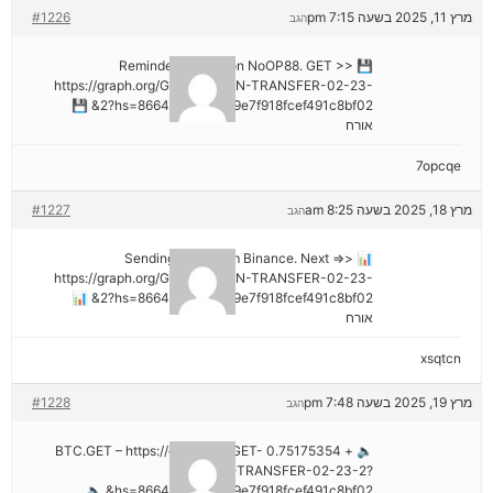
מרץ 11, 2025 בשעה 7:15 pm
#1226
הגב
💾 Reminder: Operation NoOP88. GET >>
https://graph.org/GET-BITCOIN-TRANSFER-02-23-
2?hs=8664c520642b9e7f918fcef491c8bf02& 💾
אורח
7opcqe
מרץ 18, 2025 בשעה 8:25 am
#1227
הגב
📊 Sending a gift from Binance. Next =>>
https://graph.org/GET-BITCOIN-TRANSFER-02-23-
2?hs=8664c520642b9e7f918fcef491c8bf02& 📊
אורח
xsqtcn
מרץ 19, 2025 בשעה 7:48 pm
#1228
הגב
🔈 + 0.75175354 BTC.GET – https://graph.org/GET-
BITCOIN-TRANSFER-02-23-2?
hs=8664c520642b9e7f918fcef491c8bf02& 🔈