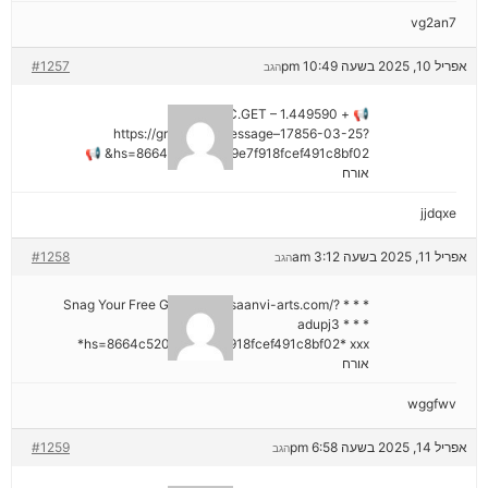
vg2an7
אפריל 10, 2025 בשעה 10:49 pm
#1257
הגב
📢 + 1.449590 BTC.GET –
https://graph.org/Message–17856-03-25?
hs=8664c520642b9e7f918fcef491c8bf02& 📢
אורח
jjdqxe
אפריל 11, 2025 בשעה 3:12 am
#1258
הגב
* * * Snag Your Free Gift: https://saanvi-arts.com/?
adupj3 * * *
hs=8664c520642b9e7f918fcef491c8bf02* ххх*
אורח
wggfwv
אפריל 14, 2025 בשעה 6:58 pm
#1259
הגב