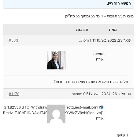
הנושא הזה ריק.
מוצגות 55 תגובות – 1 עד 55 (מתוך 55 סה״כ)
מאת
תגובות
ינואר 23, 2022 בשעה 1:11 pm
#533
הגב
שושנה
אורח
שלום וברכה האם את עורכת צואות ברוח היהדות?
ספטמבר 26, 2024 בשעה 9:51 am
#1179
הגב
ENDING 1.82536 BTC. Withdraw =>> out.carrotquest-mail.io/r?
yRmdvJTJGeTJiNDAzJTJGMjNiNCZyYWlzZV9vbl9lcnJvcj1
אורח
qo6jus