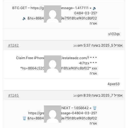
🔉 + 1.417111 BTC.GET – https://graph.org/Message–
0484-03-25?
hs=8664c520642b9e7f918fcef491c8bf02& 🔉
אורח
s102qs
אפריל 5, 2025 בשעה 5:37 am
#1242
הגב
* * * Claim Free iPhone 16: https://estateadz.com/?
4l7tzx * * *
hs=8664c520642b9e7f918fcef491c8bf02* ххх*
אורח
4pxe53
אפריל 7, 2025 בשעה 8:39 pm
#1245
הגב
🗑 + 1.656642 BTC.NEXT –
https://graph.org/Message–04804-03-25?
hs=8664c520642b9e7f918fcef491c8bf02& 🗑
אורח