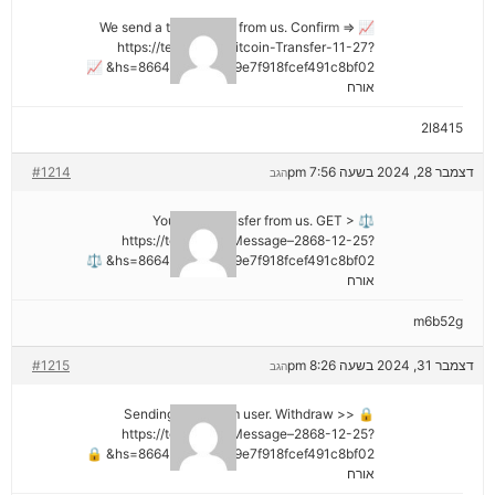
📈 We send a transaction from us. Confirm =>
https://telegra.ph/Bitcoin-Transfer-11-27?
hs=8664c520642b9e7f918fcef491c8bf02& 📈
אורח
2l8415
דצמבר 28, 2024 בשעה 7:56 pm
#1214
הגב
⚖ You got a transfer from us. GET >
https://telegra.ph/Message–2868-12-25?
hs=8664c520642b9e7f918fcef491c8bf02& ⚖
אורח
m6b52g
דצמבר 31, 2024 בשעה 8:26 pm
#1215
הגב
🔒 Sending a gift from user. Withdrаw >>
https://telegra.ph/Message–2868-12-25?
hs=8664c520642b9e7f918fcef491c8bf02& 🔒
אורח