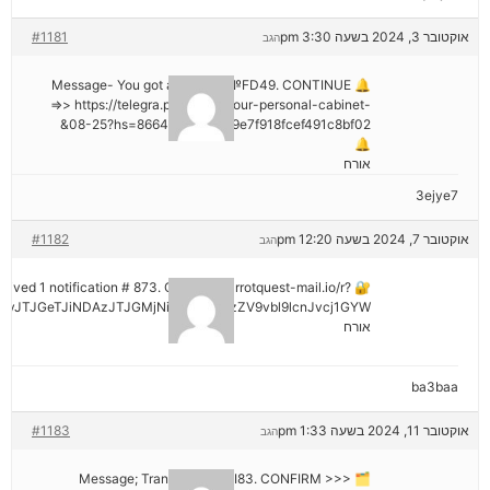
אוקטובר 3, 2024 בשעה 3:30 pm
#1181
הגב
🔔 Message- You got a transfer №FD49. CONTINUE
=>> https://telegra.ph/Go-to-your-personal-cabinet-
08-25?hs=8664c520642b9e7f918fcef491c8bf02&
🔔
אורח
3ejye7
אוקטובר 7, 2024 בשעה 12:20 pm
#1182
הגב
eceived 1 notification # 873. Go > out.carrotquest-mail.io/r?
vJTJGeTJiNDAzJTJGMjNiNCZyYWlzZV9vbl9lcnJvcj1GYW
אורח
ba3baa
אוקטובר 11, 2024 בשעה 1:33 pm
#1183
הגב
🗂 Message; Transaction #KI83. CONFIRM >>>