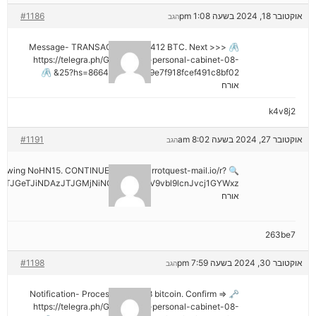
אוקטובר 18, 2024 בשעה 1:08 pm
#1186
הגב
🖇 Message- TRANSACTION 1.82412 BTC. Next >>>
https://telegra.ph/Go-to-your-personal-cabinet-08-
25?hs=8664c520642b9e7f918fcef491c8bf02& 🖇
אורח
k4v8j2
אוקטובר 27, 2024 בשעה 8:02 am
#1191
הגב
hdrawing NoHN15. CONTINUE =>> out.carrotquest-mail.io/r?
TJGeTJiNDAzJTJGMjNiNCZyYWlzZV9vbl9lcnJvcj1GYWxz
אורח
263be7
אוקטובר 30, 2024 בשעה 7:59 pm
#1198
הגב
🗝 Notification- Process 1.823548 bitcoin. Confirm =>
https://telegra.ph/Go-to-your-personal-cabinet-08-