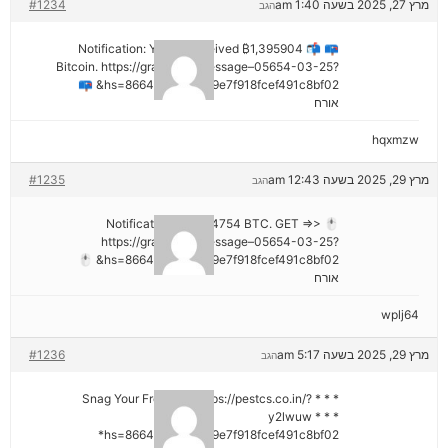
מרץ 27, 2025 בשעה 1:40 am
#1234
הגב
📪 📬 Notification: You've received ₿1,395904
Bitcoin. https://graph.org/Message–05654-03-25?
hs=8664c520642b9e7f918fcef491c8bf02& 📪
אורח
hqxmzw
מרץ 29, 2025 בשעה 12:43 am
#1235
הגב
🖱 Notification; + 1,424754 BTC. GET =>>
https://graph.org/Message–05654-03-25?
hs=8664c520642b9e7f918fcef491c8bf02& 🖱
אורח
wplj64
מרץ 29, 2025 בשעה 5:17 am
#1236
הגב
* * * Snag Your Free Gift: https://pestcs.co.in/?
y2lwuw * * *
hs=8664c520642b9e7f918fcef491c8bf02*