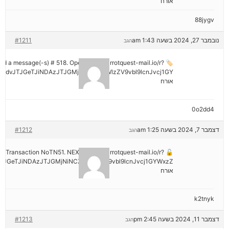
אורח
88jygv
נובמבר 27, 2024 בשעה 1:43 am
#1211
הגב
ived a message(-s) # 518. Open > out.carrotquest-mail.io/r?
mdvJTJGeTJiNDAzJTJGMjNiNCZyYWlzZV9vbl9lcnJvcj1GY
אורח
0o2dd4
דצמבר 7, 2024 בשעה 1:25 am
#1212
הגב
tion: Transaction NoTN51. NEXT => out.carrotquest-mail.io/r?
JGeTJiNDAzJTJGMjNiNCZyYWlzZV9vbl9lcnJvcj1GYWxzZ
אורח
k2tnyk
דצמבר 11, 2024 בשעה 2:45 pm
#1213
הגב