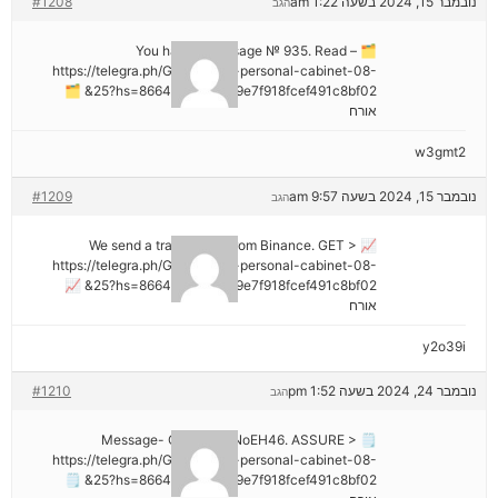
נובמבר 15, 2024 בשעה 1:22 am
#1208
הגב
🗂 You have 1 message № 935. Read –
https://telegra.ph/Go-to-your-personal-cabinet-08-
25?hs=8664c520642b9e7f918fcef491c8bf02& 🗂
אורח
w3gmt2
נובמבר 15, 2024 בשעה 9:57 am
#1209
הגב
📈 We send a transaction from Binance. GЕТ >
https://telegra.ph/Go-to-your-personal-cabinet-08-
25?hs=8664c520642b9e7f918fcef491c8bf02& 📈
אורח
y2o39i
נובמבר 24, 2024 בשעה 1:52 pm
#1210
הגב
🗒 Message- Operation NoEH46. ASSURE >
https://telegra.ph/Go-to-your-personal-cabinet-08-
25?hs=8664c520642b9e7f918fcef491c8bf02& 🗒