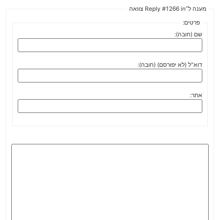
מענה ל־Reply #1266 in צוואה
פרטים:
שם (חובה):
דוא"ל (לא יפורסם) (חובה):
אתר: