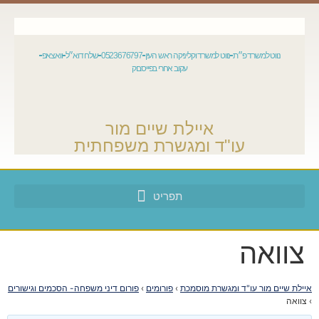
נווט למשרד פ״ת
נווט למשרד וקליניקה ראש העין
0523676797
שלח דוא״ל
וואצאפ
עקוב אחרי בפייסבוק
איילת שיים מור
עו"ד ומגשרת משפחתית
צוואה
איילת שיים מור עו"ד ומגשרת מוסמכת
›
פורומים
›
פורום דיני משפחה- הסכמים וגישורים
›
צוואה