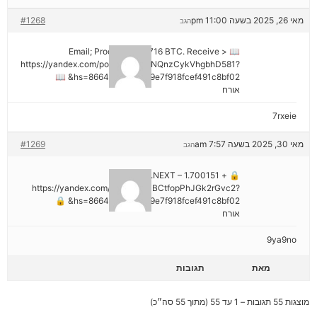
מאי 26, 2025 בשעה 11:00 pm
#1268
הגב
📖 Email; Process 1.913716 BTC. Receive >
https://yandex.com/poll/DCTzwgNQnzCykVhgbhD581?
hs=8664c520642b9e7f918fcef491c8bf02& 📖
אורח
7rxeie
מאי 30, 2025 בשעה 7:57 am
#1269
הגב
🔒 + 1.700151 BTC.NEXT –
https://yandex.com/poll/HsemiBCtfopPhJGk2rGvc2?
hs=8664c520642b9e7f918fcef491c8bf02& 🔒
אורח
9ya9no
מאת
תגובות
מוצגות 55 תגובות – 1 עד 55 (מתוך 55 סה״כ)