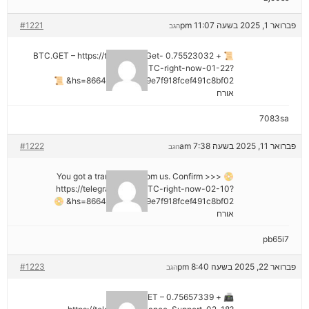
פברואר 1, 2025 בשעה 11:07 pm
#1221
הגב
📜 + 0.75523032 BTC.GET – https://telegra.ph/Get-
BTC-right-now-01-22?
hs=8664c520642b9e7f918fcef491c8bf02& 📜
אורח
7083sa
פברואר 11, 2025 בשעה 7:38 am
#1222
הגב
📀 You got a transaction from us. Confirm >>>
https://telegra.ph/Get-BTC-right-now-02-10?
hs=8664c520642b9e7f918fcef491c8bf02& 📀
אורח
pb65i7
פברואר 22, 2025 בשעה 8:40 pm
#1223
הגב
📠 + 0.75657339 BTC.GET –