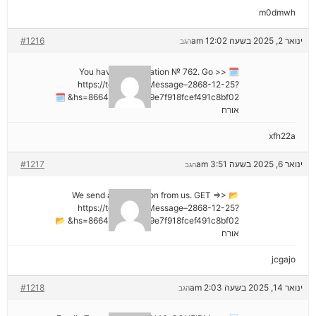
m0dmwh
ינואר 2, 2025 בשעה 12:02 am
#1216
הגב
🗓 You have a notification № 762. Go >>
https://telegra.ph/Message–2868-12-25?
hs=8664c520642b9e7f918fcef491c8bf02& 🗓
אורח
xfh22a
ינואר 6, 2025 בשעה 3:51 am
#1217
הגב
📂 We send a transaction from us. GET =>>
https://telegra.ph/Message–2868-12-25?
hs=8664c520642b9e7f918fcef491c8bf02& 📂
אורח
jcgajo
ינואר 14, 2025 בשעה 2:03 am
#1218
הגב