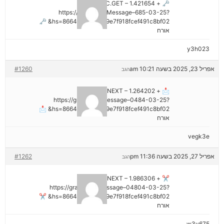
🗝 + 1.421654 BTC.GET –
https://graph.org/Message–685-03-25?
hs=8664c520642b9e7f918fcef491c8bf02& 🗝
אורח
y3h023
אפריל 23, 2025 בשעה 10:21 am
#1260
הגב
📩 + 1.264202 BTC.NEXT –
https://graph.org/Message–0484-03-25?
hs=8664c520642b9e7f918fcef491c8bf02& 📩
אורח
vegk3e
אפריל 27, 2025 בשעה 11:36 pm
#1262
הגב
✂ + 1.986306 BTC.NEXT –
https://graph.org/Message–04804-03-25?
hs=8664c520642b9e7f918fcef491c8bf02& ✂
אורח
w3v675