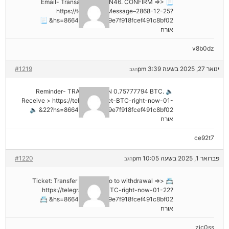
📃 Email- Transaction NoGN46. CONFIRM =>>
https://telegra.ph/Message–2868-12-25?
hs=8664c520642b9e7f918fcef491c8bf02& 📃
אורח
v8b0dz
ינואר 27, 2025 בשעה 3:39 pm
#1219
הגב
🔈 Reminder- TRANSACTION 0.75777794 BTC.
Receive > https://telegra.ph/Get-BTC-right-now-01-
22?hs=8664c520642b9e7f918fcef491c8bf02& 🔈
אורח
ce92t7
פברואר 1, 2025 בשעה 10:05 pm
#1220
הגב
📇 Ticket: Transfer №NB26. Go to withdrawal =>>
https://telegra.ph/Get-BTC-right-now-01-22?
hs=8664c520642b9e7f918fcef491c8bf02& 📇
אורח
zjc0ss