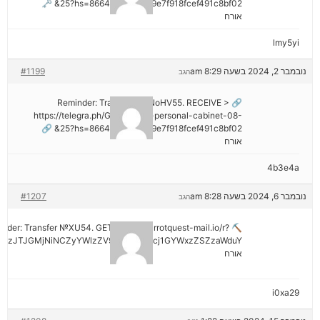
25?hs=8664c520642b9e7f918fcef491c8bf02& 🗝
אורח
lmy5yi
נובמבר 2, 2024 בשעה 8:29 am
#1199
הגב
🔗 Reminder: Transaction NoHV55. RECEIVE >
https://telegra.ph/Go-to-your-personal-cabinet-08-
25?hs=8664c520642b9e7f918fcef491c8bf02& 🔗
אורח
4b3e4a
נובמבר 6, 2024 בשעה 8:28 am
#1207
הגב
minder: Transfer №XU54. GET >> out.carrotquest-mail.io/r?
AzJTJGMjNiNCZyYWlzZV9vbl9lcnJvcj1GYWxzZSZzaWduY
אורח
i0xa29