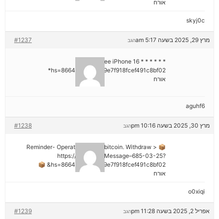
אורח
skyj0c
מרץ 29, 2025 בשעה 5:17 am
#1237
הגב
* * * Claim Free iPhone 16 * * *
hs=8664c520642b9e7f918fcef491c8bf02*
אורח
aguhf6
מרץ 30, 2025 בשעה 10:16 pm
#1238
הגב
📦 Reminder- Operation 1.9598 bitcoin. Withdraw >
https://graph.org/Message–685-03-25?
hs=8664c520642b9e7f918fcef491c8bf02& 📦
אורח
o0xiqi
אפריל 2, 2025 בשעה 11:28 pm
#1239
הגב