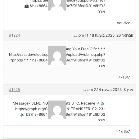
https://telegra.ph/Binance-Support-02-18?
hs=8664c520642b9e7f918fcef491c8bf02& 📠
אורח
vdudvz
פברואר 26, 2025 בשעה 11:48 pm
#1224
הגב
* * * Snag Your Free Gift:
http://vasudevelectroproject.com/upload/wcbmcq.php?
pnbdp * * * hs=8664c520642b9e7f918fcef491c8bf02*
אורח
7716f7
מרץ 3, 2025 בשעה 2:14 am
#1225
הגב
🔉 Message- SENDING 0.75361393 BTC. Receive =>
https://graph.org/GET-BITCOIN-TRANSFER-02-23-
2?hs=8664c520642b9e7f918fcef491c8bf02& 🔉
אורח
1xl6e7