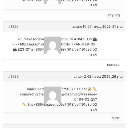
אורח
acyueg
מרץ 21, 2025 בשעה 10:07 am
#1229
הגב
📠 You have received 1 notification № 418411. Go
>>> https://graph.org/GET-BITCOIN-TRANSFER-02-
23-2?hs=8664c520642b9e7f918fcef491c8bf02& 📠
אורח
bmsaa7
מרץ 26, 2025 בשעה 2:43 pm
#1233
הגב
✏ 🎉 Daniel, here's your ₿2,779087 BTC for
completing the task. https://graph.org/Message–
0484-03-25?
hs=8664c520642b9e7f918fcef491c8bf02& ✏
אורח
18lrbe