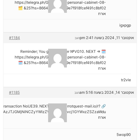
https://telegra.ph/Go-to-your-personal-cabinet-08-
25?hs=8664c520642b9e7f918fcef491c8bf02& 🗂
אורח
igxpgp
אוקטובר 11, 2024 בשעה 2:41 pm
#1184
הגב
🗓 Reminder; You got a transfer №VG10. NEXT =>
https://telegra.ph/Go-to-your-personal-cabinet-08-
25?hs=8664c520642b9e7f918fcef491c8bf02& 🗓
אורח
tr2vle
אוקטובר 14, 2024 בשעה 5:16 am
#1185
הגב
ail: Transaction NoUE39. NEXT >> out.carrotquest-mail.io/r?
NDAzJTJGMjNiNCZyYWlzZV9vbl9lcnJvcj1GYWxzZSZzaWdu
אורח
5wop90