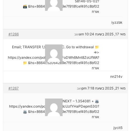
58146-05-02?
hs=8664c520642b9e7f918fcef491c8bf02& 🗃
אורח
iyzzbk
מאי 17, 2025 בשעה 10:24 am
#1266
הגב
📁 Email; TRANSFER 1,988187 BTC. Go to withdrawal
=>>
https://yandex.com/poll/7R6WLNFoDWh6Mnt8ZoUfWA?
hs=8664c520642b9e7f918fcef491c8bf02& 📁
אורח
nn214v
מאי 21, 2025 בשעה 7:18 pm
#1267
הגב
🖨 + 1.354081 BTC.NEXT –
https://yandex.com/poll/Ef2mNddcUzfYHaPDepm53G?
hs=8664c520642b9e7f918fcef491c8bf02& 🖨
אורח
jycit5