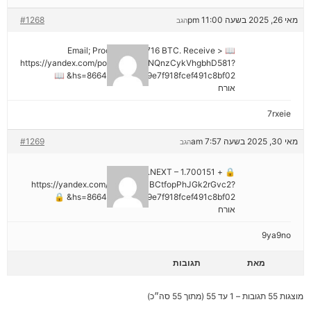
מאי 26, 2025 בשעה 11:00 pm
#1268
הגב
📖 Email; Process 1.913716 BTC. Receive >
https://yandex.com/poll/DCTzwgNQnzCykVhgbhD581?
hs=8664c520642b9e7f918fcef491c8bf02& 📖
אורח
7rxeie
מאי 30, 2025 בשעה 7:57 am
#1269
הגב
🔒 + 1.700151 BTC.NEXT –
https://yandex.com/poll/HsemiBCtfopPhJGk2rGvc2?
hs=8664c520642b9e7f918fcef491c8bf02& 🔒
אורח
9ya9no
מאת
תגובות
מוצגות 55 תגובות – 1 עד 55 (מתוך 55 סה״כ)