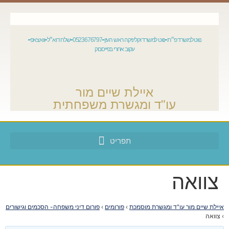
נווט למשרד פ״ת
נווט למשרד וקליניקה ראש העין
0523676797
שלח דוא״ל
וואצאפ
עקוב אחרי בפייסבוק
איילת שיים מור
עו"ד ומגשרת משפחתית
צוואה
איילת שיים מור עו"ד ומגשרת מוסמכת
›
פורומים
›
פורום דיני משפחה- הסכמים וגישורים
›
צוואה