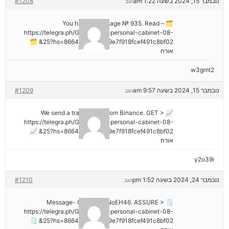
נובמבר 15, 2024 בשעה 1:22 am
#1208
הגב
🗂 You have 1 message № 935. Read –
https://telegra.ph/Go-to-your-personal-cabinet-08-
25?hs=8664c520642b9e7f918fcef491c8bf02& 🗂
אורח
w3gmt2
נובמבר 15, 2024 בשעה 9:57 am
#1209
הגב
📈 We send a transaction from Binance. GЕТ >
https://telegra.ph/Go-to-your-personal-cabinet-08-
25?hs=8664c520642b9e7f918fcef491c8bf02& 📈
אורח
y2o39i
נובמבר 24, 2024 בשעה 1:52 pm
#1210
הגב
🗒 Message- Operation NoEH46. ASSURE >
https://telegra.ph/Go-to-your-personal-cabinet-08-
25?hs=8664c520642b9e7f918fcef491c8bf02& 🗒