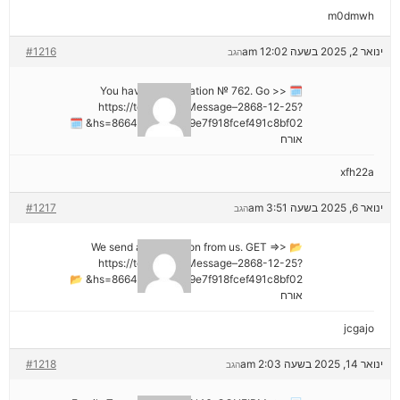
m0dmwh
ינואר 2, 2025 בשעה 12:02 am
#1216
הגב
🗓 You have a notification № 762. Go >>
https://telegra.ph/Message–2868-12-25?
hs=8664c520642b9e7f918fcef491c8bf02& 🗓
אורח
xfh22a
ינואר 6, 2025 בשעה 3:51 am
#1217
הגב
📂 We send a transaction from us. GET =>>
https://telegra.ph/Message–2868-12-25?
hs=8664c520642b9e7f918fcef491c8bf02& 📂
אורח
jcgajo
ינואר 14, 2025 בשעה 2:03 am
#1218
הגב