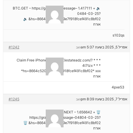
🔉 + 1.417111 BTC.GET – https://graph.org/Message–
0484-03-25?
hs=8664c520642b9e7f918fcef491c8bf02& 🔉
אורח
s102qs
אפריל 5, 2025 בשעה 5:37 am
#1242
הגב
* * * Claim Free iPhone 16: https://estateadz.com/?
4l7tzx * * *
hs=8664c520642b9e7f918fcef491c8bf02* ххх*
אורח
4pxe53
אפריל 7, 2025 בשעה 8:39 pm
#1245
הגב
🗑 + 1.656642 BTC.NEXT –
https://graph.org/Message–04804-03-25?
hs=8664c520642b9e7f918fcef491c8bf02& 🗑
אורח