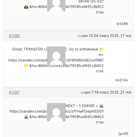
58146-05-02?
hs=8664c520642b9e7f918fcef491c8bf02& 🗃
אורח
iyzzbk
מאי 17, 2025 בשעה 10:24 am
#1266
הגב
📁 Email; TRANSFER 1,988187 BTC. Go to withdrawal
=>>
https://yandex.com/poll/7R6WLNFoDWh6Mnt8ZoUfWA?
hs=8664c520642b9e7f918fcef491c8bf02& 📁
אורח
nn214v
מאי 21, 2025 בשעה 7:18 pm
#1267
הגב
🖨 + 1.354081 BTC.NEXT –
https://yandex.com/poll/Ef2mNddcUzfYHaPDepm53G?
hs=8664c520642b9e7f918fcef491c8bf02& 🖨
אורח
jycit5