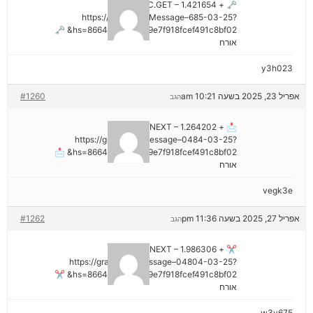
🗝 + 1.421654 BTC.GET –
https://graph.org/Message–685-03-25?
hs=8664c520642b9e7f918fcef491c8bf02& 🗝
אורח
y3h023
אפריל 23, 2025 בשעה 10:21 am
#1260
הגב
📩 + 1.264202 BTC.NEXT –
https://graph.org/Message–0484-03-25?
hs=8664c520642b9e7f918fcef491c8bf02& 📩
אורח
vegk3e
אפריל 27, 2025 בשעה 11:36 pm
#1262
הגב
✂ + 1.986306 BTC.NEXT –
https://graph.org/Message–04804-03-25?
hs=8664c520642b9e7f918fcef491c8bf02& ✂
אורח
w3v675