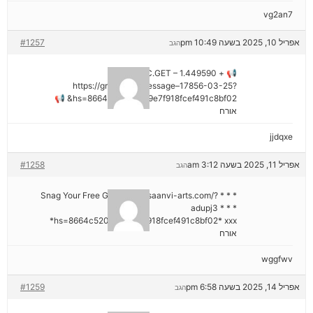
vg2an7
אפריל 10, 2025 בשעה 10:49 pm
#1257
הגב
📢 + 1.449590 BTC.GET –
https://graph.org/Message–17856-03-25?
hs=8664c520642b9e7f918fcef491c8bf02& 📢
אורח
jjdqxe
אפריל 11, 2025 בשעה 3:12 am
#1258
הגב
* * * Snag Your Free Gift: https://saanvi-arts.com/?
adupj3 * * *
hs=8664c520642b9e7f918fcef491c8bf02* ххх*
אורח
wggfwv
אפריל 14, 2025 בשעה 6:58 pm
#1259
הגב