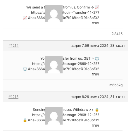
📈 We send a transaction from us. Confirm =>
https://telegra.ph/Bitcoin-Transfer-11-27?
hs=8664c520642b9e7f918fcef491c8bf02& 📈
אורח
2l8415
דצמבר 28, 2024 בשעה 7:56 pm
#1214
הגב
⚖ You got a transfer from us. GET >
https://telegra.ph/Message–2868-12-25?
hs=8664c520642b9e7f918fcef491c8bf02& ⚖
אורח
m6b52g
דצמבר 31, 2024 בשעה 8:26 pm
#1215
הגב
🔒 Sending a gift from user. Withdrаw >>
https://telegra.ph/Message–2868-12-25?
hs=8664c520642b9e7f918fcef491c8bf02& 🔒
אורח