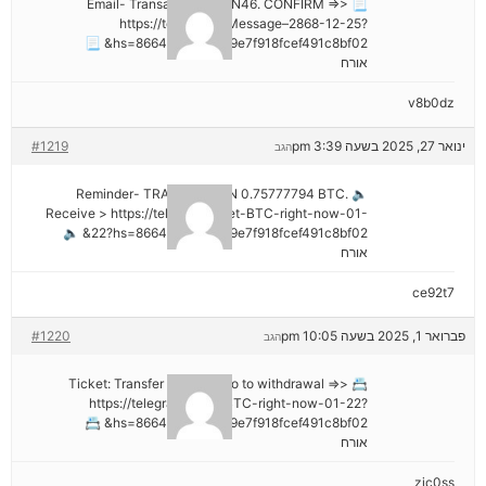
📃 Email- Transaction NoGN46. CONFIRM =>>
https://telegra.ph/Message–2868-12-25?
hs=8664c520642b9e7f918fcef491c8bf02& 📃
אורח
v8b0dz
ינואר 27, 2025 בשעה 3:39 pm
#1219
הגב
🔈 Reminder- TRANSACTION 0.75777794 BTC.
Receive > https://telegra.ph/Get-BTC-right-now-01-
22?hs=8664c520642b9e7f918fcef491c8bf02& 🔈
אורח
ce92t7
פברואר 1, 2025 בשעה 10:05 pm
#1220
הגב
📇 Ticket: Transfer №NB26. Go to withdrawal =>>
https://telegra.ph/Get-BTC-right-now-01-22?
hs=8664c520642b9e7f918fcef491c8bf02& 📇
אורח
zjc0ss