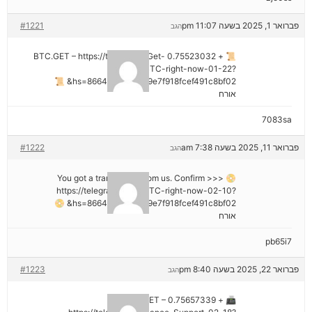
פברואר 1, 2025 בשעה 11:07 pm
#1221
הגב
📜 + 0.75523032 BTC.GET – https://telegra.ph/Get-
BTC-right-now-01-22?
hs=8664c520642b9e7f918fcef491c8bf02& 📜
אורח
7083sa
פברואר 11, 2025 בשעה 7:38 am
#1222
הגב
📀 You got a transaction from us. Confirm >>>
https://telegra.ph/Get-BTC-right-now-02-10?
hs=8664c520642b9e7f918fcef491c8bf02& 📀
אורח
pb65i7
פברואר 22, 2025 בשעה 8:40 pm
#1223
הגב
📠 + 0.75657339 BTC.GET –