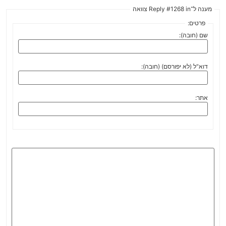
מענה ל־Reply #1268 in צוואה
פרטים:
שם (חובה):
דוא"ל (לא יפורסם) (חובה):
אתר: