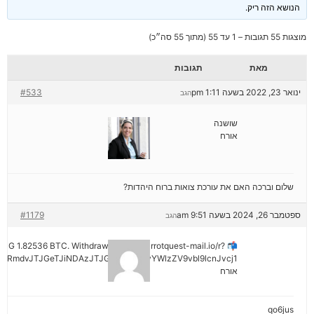
הנושא הזה ריק.
מוצגות 55 תגובות – 1 עד 55 (מתוך 55 סה״כ)
מאת
תגובות
ינואר 23, 2022 בשעה 1:11 pm
#533
הגב
שושנה
אורח
שלום וברכה האם את עורכת צואות ברוח היהדות?
ספטמבר 26, 2024 בשעה 9:51 am
#1179
הגב
ENDING 1.82536 BTC. Withdraw =>> out.carrotquest-mail.io/r?
yRmdvJTJGeTJiNDAzJTJGMjNiNCZyYWlzZV9vbl9lcnJvcj1
אורח
qo6jus