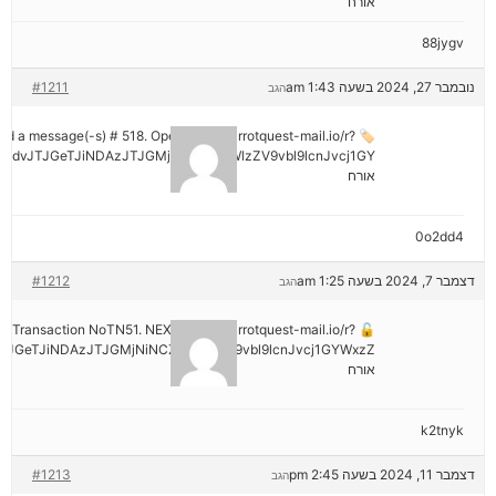
אורח
88jygv
נובמבר 27, 2024 בשעה 1:43 am
#1211
הגב
ived a message(-s) # 518. Open > out.carrotquest-mail.io/r?
mdvJTJGeTJiNDAzJTJGMjNiNCZyYWlzZV9vbl9lcnJvcj1GY
אורח
0o2dd4
דצמבר 7, 2024 בשעה 1:25 am
#1212
הגב
tion: Transaction NoTN51. NEXT => out.carrotquest-mail.io/r?
JGeTJiNDAzJTJGMjNiNCZyYWlzZV9vbl9lcnJvcj1GYWxzZ
אורח
k2tnyk
דצמבר 11, 2024 בשעה 2:45 pm
#1213
הגב