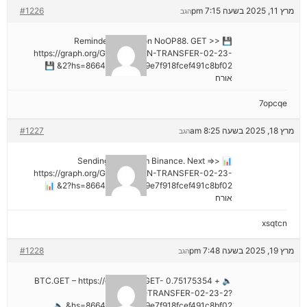
מרץ 11, 2025 בשעה 7:15 pm
#1226
הגב
💾 Reminder: Operation NoOP88. GET >>
https://graph.org/GET-BITCOIN-TRANSFER-02-23-
2?hs=8664c520642b9e7f918fcef491c8bf02& 💾
אורח
7opcqe
מרץ 18, 2025 בשעה 8:25 am
#1227
הגב
📊 Sending a gift from Binance. Next =>>
https://graph.org/GET-BITCOIN-TRANSFER-02-23-
2?hs=8664c520642b9e7f918fcef491c8bf02& 📊
אורח
xsqtcn
מרץ 19, 2025 בשעה 7:48 pm
#1228
הגב
🔈 + 0.75175354 BTC.GET – https://graph.org/GET-
BITCOIN-TRANSFER-02-23-2?
hs=8664c520642b9e7f918fcef491c8bf02& 🔈