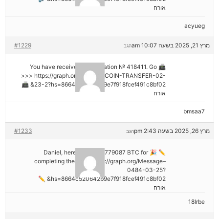
אורח
acyueg
מרץ 21, 2025 בשעה 10:07 am
#1229
הגב
📠 You have received 1 notification № 418411. Go
>>> https://graph.org/GET-BITCOIN-TRANSFER-02-
23-2?hs=8664c520642b9e7f918fcef491c8bf02& 📠
אורח
bmsaa7
מרץ 26, 2025 בשעה 2:43 pm
#1233
הגב
✏ 🎉 Daniel, here's your ₿2,779087 BTC for
completing the task. https://graph.org/Message–
0484-03-25?
hs=8664c520642b9e7f918fcef491c8bf02& ✏
אורח
18lrbe