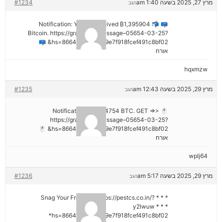
מרץ 27, 2025 בשעה 1:40 am
#1234
הגב
📪 📬 Notification: You've received ₿1,395904
Bitcoin. https://graph.org/Message–05654-03-25?
hs=8664c520642b9e7f918fcef491c8bf02& 📪
אורח
hqxmzw
מרץ 29, 2025 בשעה 12:43 am
#1235
הגב
🖱 Notification; + 1,424754 BTC. GET =>>
https://graph.org/Message–05654-03-25?
hs=8664c520642b9e7f918fcef491c8bf02& 🖱
אורח
wplj64
מרץ 29, 2025 בשעה 5:17 am
#1236
הגב
* * * Snag Your Free Gift: https://pestcs.co.in/?
y2lwuw * * *
hs=8664c520642b9e7f918fcef491c8bf02*