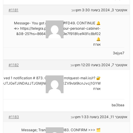
אוקטובר 3, 2024 בשעה 3:30 pm
#1181
הגב
🔔 Message- You got a transfer №FD49. CONTINUE
=>> https://telegra.ph/Go-to-your-personal-cabinet-
08-25?hs=8664c520642b9e7f918fcef491c8bf02&
🔔
אורח
3ejye7
אוקטובר 7, 2024 בשעה 12:20 pm
#1182
הגב
eceived 1 notification # 873. Go > out.carrotquest-mail.io/r?
vJTJGeTJiNDAzJTJGMjNiNCZyYWlzZV9vbl9lcnJvcj1GYW
אורח
ba3baa
אוקטובר 11, 2024 בשעה 1:33 pm
#1183
הגב
🗂 Message; Transaction #KI83. CONFIRM >>>