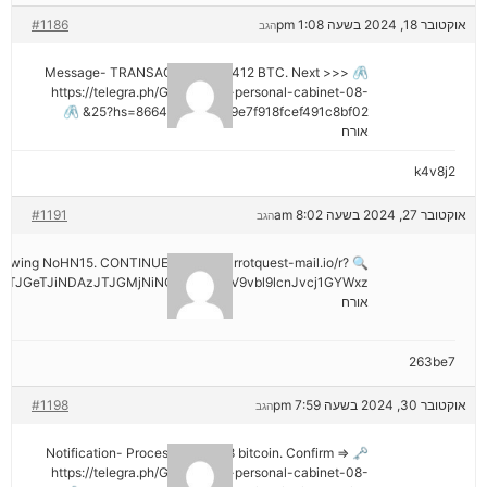
אוקטובר 18, 2024 בשעה 1:08 pm
#1186
הגב
🖇 Message- TRANSACTION 1.82412 BTC. Next >>>
https://telegra.ph/Go-to-your-personal-cabinet-08-
25?hs=8664c520642b9e7f918fcef491c8bf02& 🖇
אורח
k4v8j2
אוקטובר 27, 2024 בשעה 8:02 am
#1191
הגב
hdrawing NoHN15. CONTINUE =>> out.carrotquest-mail.io/r?
TJGeTJiNDAzJTJGMjNiNCZyYWlzZV9vbl9lcnJvcj1GYWxz
אורח
263be7
אוקטובר 30, 2024 בשעה 7:59 pm
#1198
הגב
🗝 Notification- Process 1.823548 bitcoin. Confirm =>
https://telegra.ph/Go-to-your-personal-cabinet-08-