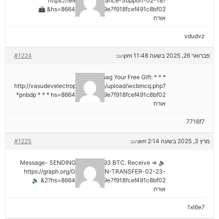
https://telegra.ph/Binance-Support-02-18?
hs=8664c520642b9e7f918fcef491c8bf02& 📠
אורח
vdudvz
פברואר 26, 2025 בשעה 11:48 pm
#1224
הגב
* * * Snag Your Free Gift:
http://vasudevelectroproject.com/upload/wcbmcq.php?
pnbdp * * * hs=8664c520642b9e7f918fcef491c8bf02*
אורח
7716f7
מרץ 3, 2025 בשעה 2:14 am
#1225
הגב
🔉 Message- SENDING 0.75361393 BTC. Receive =>
https://graph.org/GET-BITCOIN-TRANSFER-02-23-
2?hs=8664c520642b9e7f918fcef491c8bf02& 🔉
אורח
1xl6e7