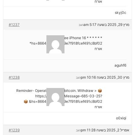
אורח
skyj0c
מרץ 29, 2025 בשעה 5:17 am
#1237
הגב
* * * Claim Free iPhone 16 * * *
hs=8664c520642b9e7f918fcef491c8bf02*
אורח
aguhf6
מרץ 30, 2025 בשעה 10:16 pm
#1238
הגב
📦 Reminder- Operation 1.9598 bitcoin. Withdraw >
https://graph.org/Message–685-03-25?
hs=8664c520642b9e7f918fcef491c8bf02& 📦
אורח
o0xiqi
אפריל 2, 2025 בשעה 11:28 pm
#1239
הגב