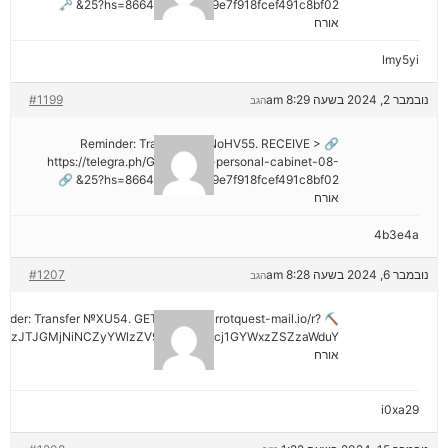
25?hs=8664c520642b9e7f918fcef491c8bf02& 🗝
אורח
lmy5yi
נובמבר 2, 2024 בשעה 8:29 am
#1199
הגב
🔗 Reminder: Transaction NoHV55. RECEIVE >
https://telegra.ph/Go-to-your-personal-cabinet-08-
25?hs=8664c520642b9e7f918fcef491c8bf02& 🔗
אורח
4b3e4a
נובמבר 6, 2024 בשעה 8:28 am
#1207
הגב
minder: Transfer №XU54. GET >> out.carrotquest-mail.io/r?
AzJTJGMjNiNCZyYWlzZV9vbl9lcnJvcj1GYWxzZSZzaWduY
אורח
i0xa29