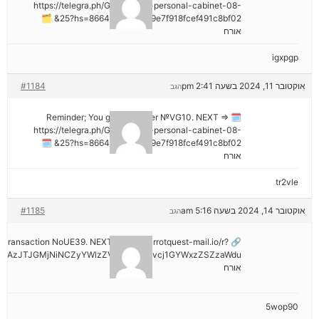
https://telegra.ph/Go-to-your-personal-cabinet-08-
25?hs=8664c520642b9e7f918fcef491c8bf02& 🗂
אורח
igxpgp
אוקטובר 11, 2024 בשעה 2:41 pm
#1184
הגב
🗓 Reminder; You got a transfer №VG10. NEXT =>
https://telegra.ph/Go-to-your-personal-cabinet-08-
25?hs=8664c520642b9e7f918fcef491c8bf02& 🗓
אורח
tr2vle
אוקטובר 14, 2024 בשעה 5:16 am
#1185
הגב
ail: Transaction NoUE39. NEXT >> out.carrotquest-mail.io/r?
NDAzJTJGMjNiNCZyYWlzZV9vbl9lcnJvcj1GYWxzZSZzaWdu
אורח
5wop90