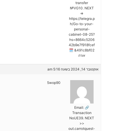
transfer
№VG10. NEXT
=>
https://telegra.p
h/Go-to-your-
personal-
cabinet-08-25?
hs=8664c5206
42b9e7f918fcef
491c8bf02& 🗓
אורח
אוקטובר 14, 2024 בשעה 5:16 am
5wop90
🔗 Email:
Transaction
NoUE39. NEXT
>>
out.carrotquest-