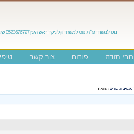
נווט למשרד פ״ת
נווט למשרד וקליניקה ראש העין
0523676797
שלח
בי תודה
פורום
צור קשר
טיפי
סכמים וגישורים
›
צוואה