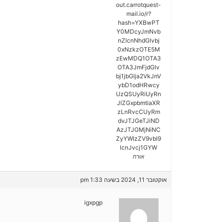
out.carrotquest-
mail.io/r?
hash=YXBwPT
Y0MDcyJmNvb
nZlcnNhdGlvbj
0xNzkzOTE5M
zEwMDQ1OTA3
OTA3JmFjdGlv
bj1jbGlja2VkJnV
ybD1odHRwcy
UzQSUyRiUyRn
JlZGxpbmtiaXR
zLnRvcCUyRm
dvJTJGeTJiND
AzJTJGMjNiNC
ZyYWlzZV9vbl9
lcnJvcj1GYW
אורח
אוקטובר 11, 2024 בשעה 1:33 pm
igxpgp