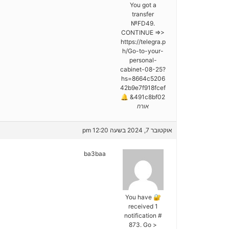
You got a
transfer
№FD49.
CONTINUE =>>
https://telegra.p
h/Go-to-your-
personal-
cabinet-08-25?
hs=8664c5206
42b9e7f918fcef
491c8bf02& 🔔
אורח
אוקטובר 7, 2024 בשעה 12:20 pm
ba3baa
🔐 You have
received 1
notification #
873. Go >