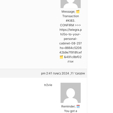
🗂 Message;
Transaction
#KI83.
CONFIRM >>>
https://telegra.p
h/Go-to-your-
personal-
cabinet-08-25?
hs=8664c5206
42b9e7f918fcef
491c8bf02& 🗂
אורח
אוקטובר 11, 2024 בשעה 2:41 pm
tr2vle
🗓 Reminder;
You got a