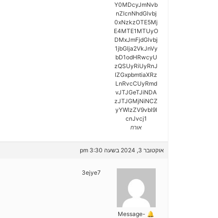
Y0MDcyJmNvb
nZlcnNhdGlvbj
0xNzkzOTE5Mj
E4MTE1MTUyO
DMxJmFjdGlvbj
1jbGlja2VkJnVy
bD1odHRwcyU
zQSUyRiUyRnJ
lZGxpbmtiaXRz
LnRvcCUyRmd
vJTJGeTJiNDA
zJTJGMjNiNCZ
yYWlzZV9vbl9l
cnJvcj1
אורח
אוקטובר 3, 2024 בשעה 3:30 pm
3ejye7
🔔 Message-