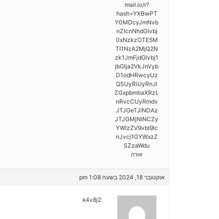
mail.io/r?
hash=YXBwPT
Y0MDcyJmNvb
nZlcnNhdGlvbj
0xNzkzOTE5M
TI1NzA2MjQ2N
zk1JmFjdGlvbj1
jbGlja2VkJnVyb
D1odHRwcyUz
QSUyRiUyRnJl
ZGxpbmtiaXRzL
nRvcCUyRmdv
JTJGeTJiNDAz
JTJGMjNiNCZy
YWlzZV9vbl9lc
nJvcj1GYWxzZ
SZzaWdu
אורח
אוקטובר 18, 2024 בשעה 1:08 pm
k4v8j2