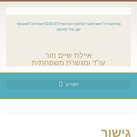
נווט למשרד פ״ת
נווט למשרד וקליניקה ראש העין
0523676797
שלח דוא״ל
וואצאפ
עקוב אחרי בפייסבוק
איילת שיים מור
עו"ד ומגשרת משפחתית
גישור