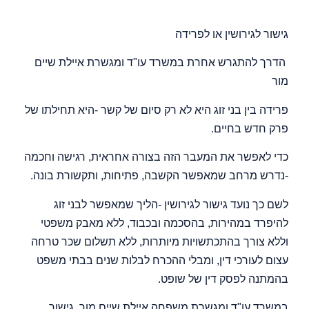
גישור לגירושין או לפרידה
הדרך להתגרש אחרת במשרד עו"ד ומגשרת איילת שיים
מור
פרידה בין בני זוג היא לא רק סיום של קשר -היא תחילתו של
פרק חדש בחיים.
כדי לאפשר את המעבר הזה בצורה אחראית, רגישה וחכמה
-נדרש מרחב שמאפשר הקשבה, פתיחות, ותקשורת בונה.
לשם כך נועד גישור לגירושין -הליך שמאפשר לבני זוג
להיפרד במהירות, בהסכמה ובכבוד, ללא מאבק משפטי
וללא צורך בהתכתשויות מיותרות, ללא תשלום שכר טרחה
עצום לעורכי דין, ומבלי ההכרח לבלות שנים בבתי משפט
בהמתנה לפסק דין של שופט.
במשרד עו"ד ומגשרת משפחה איילת שיים מור, גישור