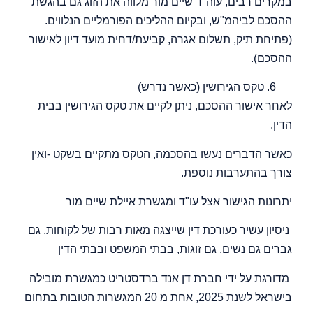
במקרים רבים, עוה"ד שיים מור מלווה את הזוג גם בהגשת
ההסכם לביהמ"ש, ובקיום ההליכים הפורמליים הנלווים.
(פתיחת תיק, תשלום אגרה, קביעת/דחית מועד דיון לאישור
ההסכם).
טקס הגירושין (כאשר נדרש)
לאחר אישור ההסכם, ניתן לקיים את טקס הגירושין בבית
הדין.
כאשר הדברים נעשו בהסכמה, הטקס מתקיים בשקט -ואין
צורך בהתערבות נוספת.
יתרונות הגישור אצל עו"ד ומגשרת איילת שיים מור
ניסיון עשיר כעורכת דין שייצגה מאות רבות של לקוחות, גם
גברים גם נשים, גם זוגות, בבתי המשפט ובבתי הדין
מדורגת על ידי חברת דן אנד ברדסטריט כמגשרת מובילה
בישראל לשנת 2025, אחת מ 20 המגשרות הטובות בתחום