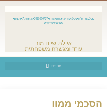
נווט למשרד פ״ת
נווט למשרד וקליניקה ראש העין
0523676797
שלח דוא״ל
וואצאפ
עקוב אחרי בפייסבוק
איילת שיים מור
עו"ד ומגשרת משפחתית
הסכמי ממון