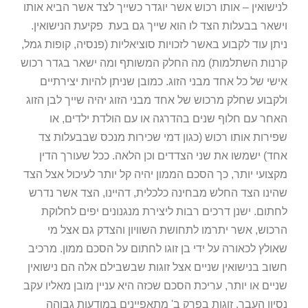
לנישואין – אותו רכוש אשר יוגדר כשייך לצד אשר הביא אותו
וישאר בבעלות הצד לו הוא שייך גם בעת פקיעת הנישואין.
ניתן עוד לקבוע באשר לזכויות סוציאליות (פנסיה, קופות גמל,
קרנות השתלמות) מה החלק המשותף ומה ישאר בגדר רכוש
אישי של כל אחד מבני הזוג. כמובן שניתן להיות יצירתיים
ולקבוע שחלק מרכוש של אחד מבני הזוג יהיה שייך לבן הזוג
האחר עם חלוף שנים בהדרגה או עם הולדת ילדים, או
שפירות אותו רכוש (כגון דמי שכירות מנכס שבבעלות צד
אחד) ישמשו את שני הצדדים וכן הלאה. ככל
שעורך הדין
מקצועי יותר, כך הסכם הממון יהיה קל יותר לעיכול אצל הצד
שהינו הצד החלש מבחינה כלכלית, דהיינו, הצד אשר נדרש
לחתום. ישנן דרכים רבות ליצירת מנגנונים יפים לחלוקת
הרכוש, אשר יתרמו לתחושת השוויון והצדק גם אצל מי
שאולץ לכאורה על ידי בן זוגו לחתום על הסכם ממון. מרכיב
חשוב בנישואין שניים אצל זוגות שבשבילם אלה הם נישואין
שניים או יותר, עריכת הסכם שכזה היא עניין מובן מאליו עקב
נסיון העבר. זוגות בפרק ב' מתאפיינים במודעות גבוהה