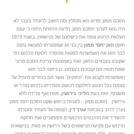
הסכם ממון: מדוע הוא מומלץ ומה חשוב לדעת? בעבר לא
היה נהוג לערוך הסכם ממון, הדעה הרווחת היתה כי עצם
העלאת הרעיון צופה את כישלונם של הנישואין. בשנת 1973
חוקק
חוק יחסי ממון
בין בני זוג שמסגרתו למעשה נתנה
לבני הזוג את האפשרות לסטות מהסדר חלוקת הרכוש כפי
שקובע בעבורם החוק, זאת באמצעות עריכת הסכם פרטי
שאת תנאיו הם קובעים בעצמם. כן ניתנה לבני הזוג
האפשרות לקבוע את "החוקים" אשר הם בוחרים להחיל על
עצמם בכל הנוגע לחלוקת רכושם והגדרתו כרכוש נפרד או
משותף, זאת בעת
הליכי גירושין
, מוות ואף פרידה ללא
גירושין. הסכם ממון – לזוגיות בראש שקט הסכם יחסי ממון
נערך לרוב בנוכחות
עורך דין
, הצופה אל העתיד ומטרתו
להסדיר את ההיבטים הרכושיים והממוניים ואת חלוקת
הרכוש עם פקיעת הנישואים בשל גירושין או מוות. בנישואים
ראשונים, חלק משמעותי מהזוגות מגיעים לנישואים כמעט