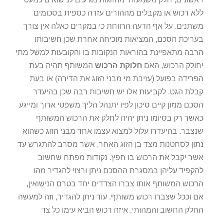
ללא רכוש או מקבלים מההורים עזרה כספית בסכומים
משתנים. על אף הדעה הרווחת כי במקרים כאלה אין צורך
בעריכת הסכם, המציאות מוכיחה אחרת שכן חשיבותו
הרבה מתאפיינת בהוראות הנקובות בו והקובעות למשל מתי
יחולק הרכוש, האם
חלוקת הרכוש
המשותף תהיה בעת
הפרידה בפועל (עזיבת מי מבני הזוג את הדירה) או בעת
קבלת הגט. לקביעות אלו יש חשיבות רבה שכן בהיעדר
הסכם ממון קיים סיכון לפיו יתנהל הליך משפטי ארוך ומייגע
כאשר רק בסיומו ניתן יהיה לחלק את הרכוש המשותף
שנצבר. בהיעדרו עלול למצוא עצמו אחד מבני הזוג כשהוא
נתון לסחטנות מצד בן הזוג האחר, אשר מסרב להתגרש עד
אשר יקבל את הרכוש בו חפץ. נקודות מפתח שחשוב
להקפיד עליהן במסגרת ההסכם ניתן ורצוי להגדיר מהו
הרכוש המשותף אותו צברו הצדדים יחד בטרם הנישואין,
אם וככל שצברו רכוש משותף. עוד ניתן להגדיר, וזה למעשה
החלק החשוב והמהותי, איזה רכוש הביא עימו כל צד