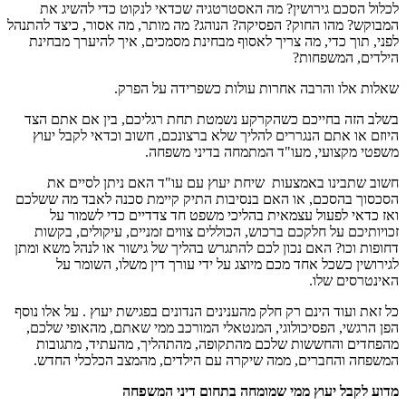
לכלול הסכם גירושין? מה האסטרטגיה שכדאי לנקוט כדי להשיג את
המבוקש? מהו החוק? הפסיקה? הנוהג? מה מותר, מה אסור, כיצד להתנהל
לפני, תוך כדי, מה צריך לאסוף מבחינת מסמכים, איך להיערך מבחינת
הילדים, המשפחות?
שאלות אלו והרבה אחרות עולות כשפרידה על הפרק.
בשלב הזה בחייכם כשהקרקע נשמטת תחת רגליכם, בין אם אתם הצד
היוזם או אתם הנגררים להליך שלא ברצונכם, חשוב וכדאי לקבל יעוץ
משפטי מקצועי, מעו"ד המתמחה בדיני משפחה.
חשוב שתבינו באמצעות שיחת יעוץ עם עו"ד האם ניתן לסיים את
הסכסוך בהסכם, או האם בנסיבות התיק קיימת סכנה לאבד מה ששלכם
ואז כדאי לפעול עצמאית בהליכי משפט חד צדדיים כדי לשמור על
זכויותיכם על חלקכם ברכוש, הכוללים צווים זמניים, עיקולים, בקשות
דחופות וכו? האם נכון לכם להתגרש בהליך של גישור או לנהל משא ומתן
לגירושין כשכל אחד מכם מיוצג על ידי עורך דין משלו, השומר על
האינטרסים שלו.
כל זאת ועוד הינם רק חלק מהענינים הנדונים בפגישת יעוץ . על אלו נוסף
הפן הרגשי, הפסיכולוגי, המנטאלי המורכב ממי שאתם, מהאופי שלכם,
מהפחדים והחששות שלכם מהתקופה, מהתהליך, מהעתיד, מתגובות
המשפחה והחברים, ממה שיקרה עם הילדים, מהמצב הכלכלי החדש.
מדוע לקבל יעוץ ממי שמומחה בתחום דיני המשפחה