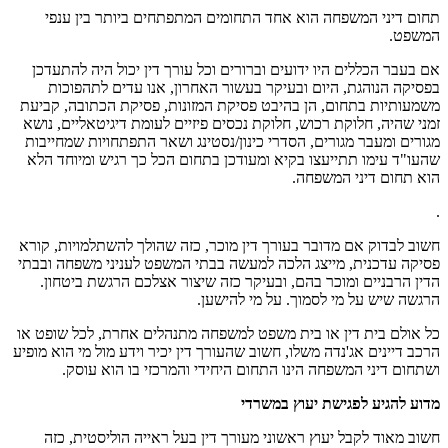
תחום דיני המשפחה הוא אחד התחומים המתפתחים ביותר בין ענפי
המשפט.
אם בעבר הכללים היו ידועים וברורים וכל עורך דין יכול היה להתעדכן
בפסיקה הנוהגת, היום ובעיקר בעשור האחרון, אנו עדים לתהפוכות
משמעותיות בתחום, הן בהיבט פסיקת המזונות, פסיקת הכתובה, קביעת
זמני שהיה, חלוקת רכוש, חלוקת נכסים פיזיים לעומת דיגיטאליים, נושא
מגורים ומעבר מגורים, הסדרי כינון/נסטינג ושאר התפתחויות שמחייבות
שהעו"ד עימו תתייעצו בקיא ומעודכן בתחום הכל כך רגיש ומיוחד הלא
הוא תחום דיני המשפחה.
.
חשוב לבדוק אם מדובר בעורך דין מוכר, כזה שהולך להשתלמויות, קורא
פסיקה עדכנית, מייצג הלכה למעשה בבתי המשפט לעניני משפחה ובבתי
הדין הרבניים ומוכר בהם, ובעיקר כזה שיצור אצלכם הרגשת ביטחון.
הרגשה שיש על מי לסמוך. על מי להישען.
כל אולם בית דין או בית משפט למשפחה מתנהלים אחרת, לכל שופט או
הרכב דיינים אג'נדה משלו, חשוב שהעורך דין יכיר וידע מול מי הוא מופיע
ושתחום דיני המשפחה הינו התחום היחידי והמרכזי בו הוא עוסק.
מדוע להגיע לפגישת יעוץ במשרדי
חשוב מאוד לקבל יעוץ ראשוני מעורך דין בעל ראייה הוליסטית, כזה