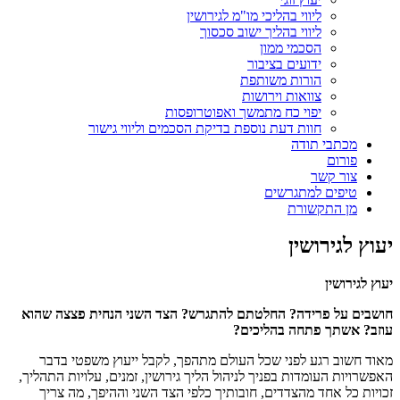
ליווי בהליכי מו"מ לגירושין
ליווי בהליך ישוב סכסוך
הסכמי ממון
ידועים בציבור
הורות משותפת
צוואות וירושות
יפוי כח מתמשך ואפוטרופסות
חוות דעת נוספת בדיקת הסכמים וליווי גישור
מכתבי תודה
פורום
צור קשר
טיפים למתגרשים
מן התקשורת
יעוץ לגירושין
יעוץ לגירושין
חושבים על פרידה? החלטתם להתגרש? הצד השני הנחית פצצה שהוא
עוזב? אשתך פתחה בהליכים
?
מאוד חשוב רגע לפני שכל העולם מתהפך, לקבל ייעוץ משפטי בדבר
האפשרויות העומדות בפניך לניהול הליך גירושין, זמנים, עלויות התהליך,
זכויות כל אחד מהצדדים, חובותיך כלפי הצד השני וההיפך, מה צריך