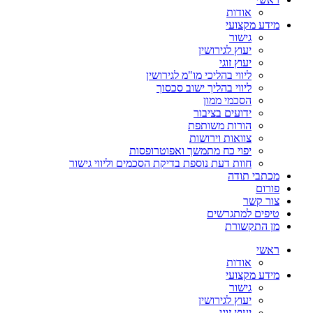
אודות
מידע מקצועי
גישור
יעוץ לגירושין
יעוץ זוגי
ליווי בהליכי מו"מ לגירושין
ליווי בהליך ישוב סכסוך
הסכמי ממון
ידועים בציבור
הורות משותפת
צוואות וירושות
יפוי כח מתמשך ואפוטרופסות
חוות דעת נוספת בדיקת הסכמים וליווי גישור
מכתבי תודה
פורום
צור קשר
טיפים למתגרשים
מן התקשורת
ראשי
אודות
מידע מקצועי
גישור
יעוץ לגירושין
יעוץ זוגי