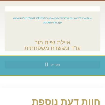
נווט למשרד פ״ת
נווט למשרד וקליניקה ראש העין
0523676797
שלח דוא״ל
וואצאפ
עקוב אחרי בפייסבוק
איילת שיים מור
עו"ד ומגשרת משפחתית
חוות דעת נוספת