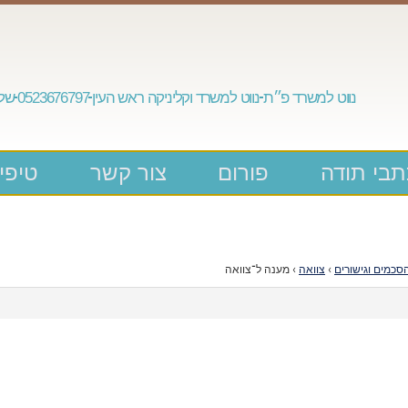
נווט למשרד פ״ת
נווט למשרד וקליניקה ראש העין
0523676797
שלח
בי תודה
פורום
צור קשר
טיפי
סכמים וגישורים
›
צוואה
›
מענה ל־צוואה