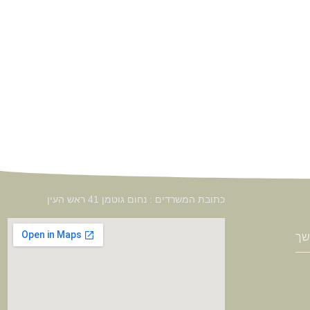
כתובת המשרדים : נחום גוטמן 41 ראש העין
שך