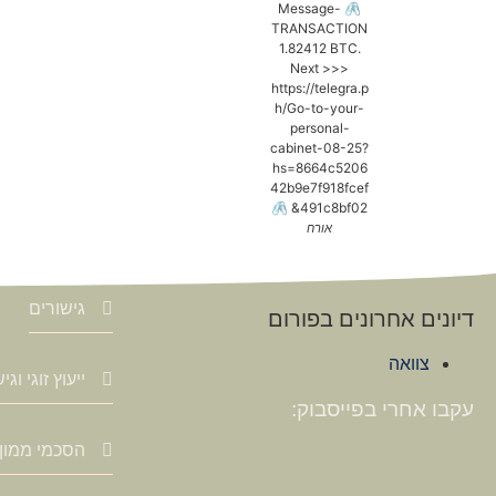
🖇 Message-
TRANSACTION
1.82412 BTC.
Next >>>
https://telegra.p
h/Go-to-your-
personal-
cabinet-08-25?
hs=8664c5206
42b9e7f918fcef
491c8bf02& 🖇
אורח
גישורים
דיונים אחרונים בפורום
צוואה
ייעוץ זוגי וג
עקבו אחרי בפייסבוק:
הסכמי ממון 