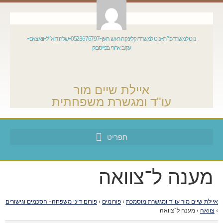
נווט למשרד פ״ת
נווט למשרד וקליניקה ראש העין
0523676797
שלח דוא״ל
וואצאפ
עקוב אחרי בפייסבוק
איילת שיים מור
עו"ד ומגשרת משפחתית
מענה ל־צוואה
איילת שיים מור עו"ד ומגשרת מוסמכת
›
פורומים
›
פורום דיני משפחה- הסכמים וגישורים
›
צוואה
›
מענה ל־צוואה