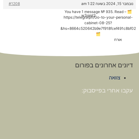
נובמבר 15, 2024 בשעה 1:22 am
#1208
🗂 You have 1 message № 935. Read –
w3gmt2
https://telegra.ph/Go-to-your-personal-
cabinet-08-25?
hs=8664c520642b9e7f918fcef491c8bf02&
🗂
אורח
דיונים אחרונים בפורום
צוואה
עקבו אחרי בפייסבוק: