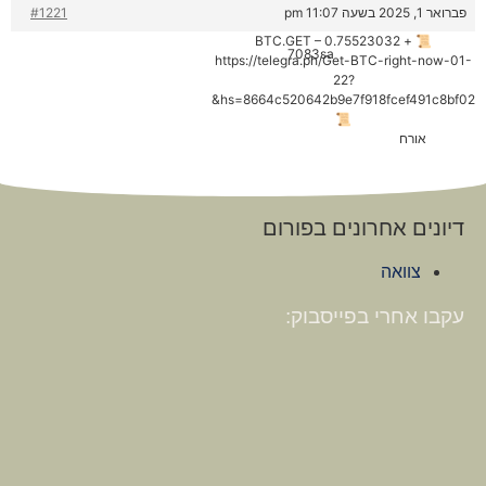
פברואר 1, 2025 בשעה 11:07 pm
#1221
📜 + 0.75523032 BTC.GET –
7083sa
https://telegra.ph/Get-BTC-right-now-01-
22?
hs=8664c520642b9e7f918fcef491c8bf02&
📜
אורח
דיונים אחרונים בפורום
צוואה
עקבו אחרי בפייסבוק: