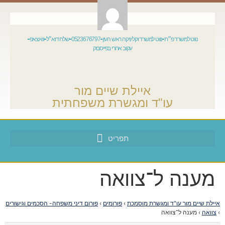
נווט למשרד פ״ת
נווט למשרד וקליניקה ראש העין
0523676797
שלח דוא״ל
וואצאפ
עקוב אחרי בפייסבוק
איילת שיים מור
עו"ד ומגשרת משפחתית
מענה ל־צוואה
איילת שיים מור עו"ד ומגשרת מוסמכת
›
פורומים
›
פורום דיני משפחה- הסכמים וגישורים
›
צוואה
›
מענה ל־צוואה