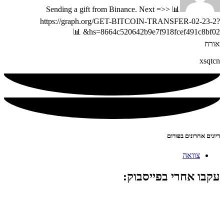
📊 Sending a gift from Binance. Next =>>
https://graph.org/GET-BITCOIN-TRANSFER-02-23-2?
hs=8664c520642b9e7f918fcef491c8bf02& 📊
אורח
xsqtcn
דיונים אחרונים בפורום
צוואה
עקבו אחרי בפייסבוק: