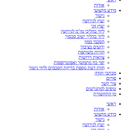
אודות
מידע מקצועי
גישור
יעוץ לגירושין
יעוץ זוגי
ליווי בהליכי מו"מ לגירושין
ליווי בהליך ישוב סכסוך
הסכמי ממון
ידועים בציבור
הורות משותפת
צוואות וירושות
יפוי כח מתמשך ואפוטרופסות
חוות דעת נוספת בדיקת הסכמים וליווי גישור
מכתבי תודה
פורום
צור קשר
טיפים למתגרשים
מן התקשורת
ראשי
אודות
מידע מקצועי
גישור
יעוץ לגירושין
יעוץ זוגי