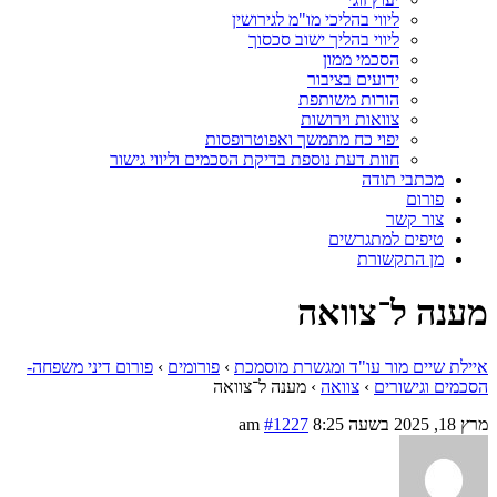
ליווי בהליכי מו"מ לגירושין
ליווי בהליך ישוב סכסוך
הסכמי ממון
ידועים בציבור
הורות משותפת
צוואות וירושות
יפוי כח מתמשך ואפוטרופסות
חוות דעת נוספת בדיקת הסכמים וליווי גישור
מכתבי תודה
פורום
צור קשר
טיפים למתגרשים
מן התקשורת
מענה ל־צוואה
איילת שיים מור עו"ד ומגשרת מוסמכת
›
פורומים
›
פורום דיני משפחה-
הסכמים וגישורים
›
צוואה
›
מענה ל־צוואה
מרץ 18, 2025 בשעה 8:25 am
#1227