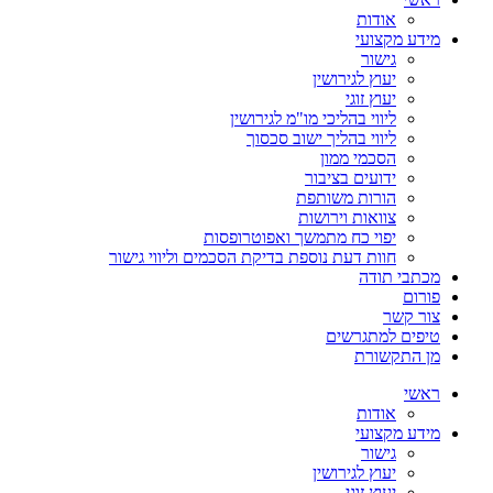
אודות
מידע מקצועי
גישור
יעוץ לגירושין
יעוץ זוגי
ליווי בהליכי מו"מ לגירושין
ליווי בהליך ישוב סכסוך
הסכמי ממון
ידועים בציבור
הורות משותפת
צוואות וירושות
יפוי כח מתמשך ואפוטרופסות
חוות דעת נוספת בדיקת הסכמים וליווי גישור
מכתבי תודה
פורום
צור קשר
טיפים למתגרשים
מן התקשורת
ראשי
אודות
מידע מקצועי
גישור
יעוץ לגירושין
יעוץ זוגי