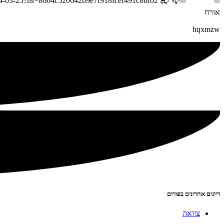
📪 📬 Notification: You've received ₿1,395904 Bitcoin. https://graph.org/Message–05654-03-25?hs=8664c520642b9e7f918fcef491c8bf02& 📪
אורח
hqxmzw
דיונים אחרונים בפורום
צוואה