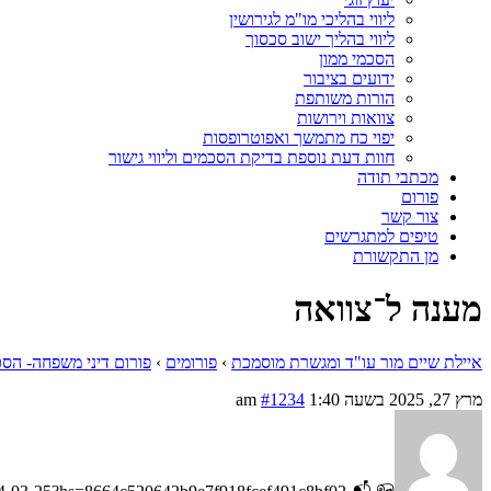
ליווי בהליכי מו"מ לגירושין
ליווי בהליך ישוב סכסוך
הסכמי ממון
ידועים בציבור
הורות משותפת
צוואות וירושות
יפוי כח מתמשך ואפוטרופסות
חוות דעת נוספת בדיקת הסכמים וליווי גישור
מכתבי תודה
פורום
צור קשר
טיפים למתגרשים
מן התקשורת
מענה ל־צוואה
איילת שיים מור עו"ד ומגשרת מוסמכת
›
פורומים
›
פורום דיני משפחה- הסכ
מרץ 27, 2025 בשעה 1:40 am
#1234