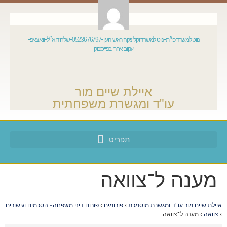
נווט למשרד פ״ת
נווט למשרד וקליניקה ראש העין
0523676797
שלח דוא״ל
וואצאפ
עקוב אחרי בפייסבוק
איילת שיים מור
עו"ד ומגשרת משפחתית
מענה ל־צוואה
איילת שיים מור עו"ד ומגשרת מוסמכת
›
פורומים
›
פורום דיני משפחה- הסכמים וגישורים
›
צוואה
›
מענה ל־צוואה