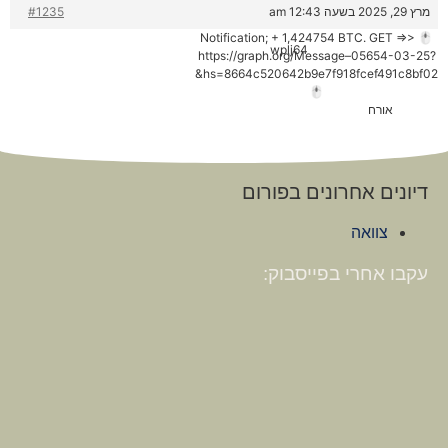
מרץ 29, 2025 בשעה 12:43 am
#1235
🖱 Notification; + 1,424754 BTC. GET =>>
wplj64
https://graph.org/Message–05654-03-25?
hs=8664c520642b9e7f918fcef491c8bf02&
🖱
אורח
דיונים אחרונים בפורום
צוואה
עקבו אחרי בפייסבוק: