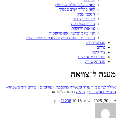
ליווי בהליכי מו"מ לגירושין
ליווי בהליך ישוב סכסוך
הסכמי ממון
ידועים בציבור
הורות משותפת
צוואות וירושות
יפוי כח מתמשך ואפוטרופסות
חוות דעת נוספת בדיקת הסכמים וליווי גישור
מכתבי תודה
פורום
צור קשר
טיפים למתגרשים
מן התקשורת
מענה ל־צוואה
איילת שיים מור עו"ד ומגשרת מוסמכת
›
פורומים
›
פורום דיני משפחה-
הסכמים וגישורים
›
צוואה
›
מענה ל־צוואה
מרץ 30, 2025 בשעה 10:16 pm
#1238