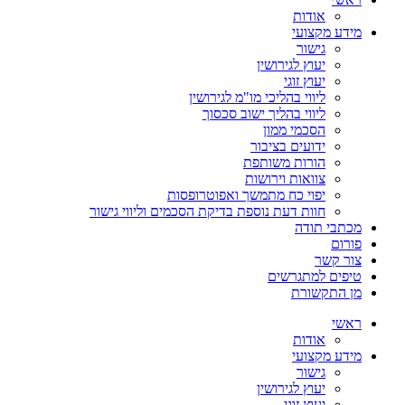
אודות
מידע מקצועי
גישור
יעוץ לגירושין
יעוץ זוגי
ליווי בהליכי מו"מ לגירושין
ליווי בהליך ישוב סכסוך
הסכמי ממון
ידועים בציבור
הורות משותפת
צוואות וירושות
יפוי כח מתמשך ואפוטרופסות
חוות דעת נוספת בדיקת הסכמים וליווי גישור
מכתבי תודה
פורום
צור קשר
טיפים למתגרשים
מן התקשורת
ראשי
אודות
מידע מקצועי
גישור
יעוץ לגירושין
יעוץ זוגי