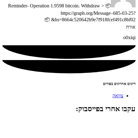
📦 Reminder- Operation 1.9598 bitcoin. Withdraw >
https://graph.org/Message–685-03-25?
hs=8664c520642b9e7f918fcef491c8bf02& 📦
אורח
o0xiqi
דיונים אחרונים בפורום
צוואה
עקבו אחרי בפייסבוק: